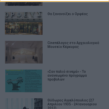
Θα ξανανοίξει ο Ορφέας
Cineπέλαγος στο Αρχαιολογικό
Μουσείο Κέρκυρας
«Σαν παλιό σινεμά» - Το
ανανεωμένο πρόγραμμα
προβολών
Θόδωρος Αγγελόπουλος (27
Απριλίου 1935 - 24 Ιανουαρίου
2012)