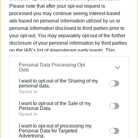
Readingστις Στρατηγικές Σπουδές.
Please note that after your opt-out request is
processed you may continue seeing interest-based
ads based on personal information utilized by us or
personal information disclosed to third parties prior to
Ακολουθήστε το enimerosi στο
Facebook
your opt-out. You may separately opt-out of the further
disclosure of your personal information by third parties
on the IAB’s list of downstream participants. This
Συνδρομητές στο e-paper
information may also be disclosed by us to third parties
Personal Data Processing Opt
on the
IAB’s List of Downstream Participants
that may
Outs
further disclose it to other third parties.
I want to opt-out of the Sharing of my
Please note that this website/app uses one or more
personal data.
Google services and may gather and store information
Opted In
including but not limited to your visit or usage
I want to opt-out of the Sale of my
behaviour. You may click to grant or deny consent to
Personal Data.
Google and its third-party tags to use your data for
Opted In
below specified purposes in below Google consent
I want to opt-out of processing my
section.
Personal Data for Targeted
Advertising.