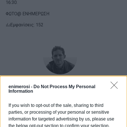
16:30.
ΦΩΤΟ@ ΕΝΗΜΕΡΩΣΗ
Εμφανίσεις: 152
ΒΑΣΙΛΗΣ ΠΑΝΤΑΖΟΠΟΥΛΟΣ
enimerosi -
Do Not Process My Personal
Information
Ο Βασίλης Πανταζόπουλος είναι απόφοιτος του
τμήματος Μεσογειακών Σπουδών του
If you wish to opt-out of the sale, sharing to third
Πανεπιστημίου Αιγαίου (Ρόδος), με ειδίκευση
parties, or processing of your personal or sensitive
στις Διεθνείς Σχέσεις. Επιπλέον, είναι κάτοχος
information for targeted advertising by us, please use
Μεταπτυχιακού Τίτλου από το Πανεπιστήμιο του
the below opt-out section to confirm your selection.