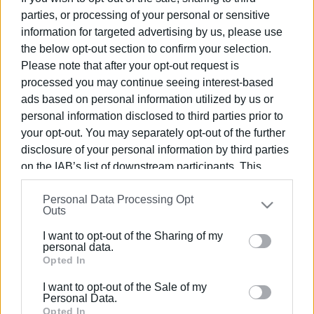
Κεφαλονιά διέγραψε ο
parties, or processing of your personal or sensitive
περιφερειάρχης"
information for targeted advertising by us, please use
the below opt-out section to confirm your selection.
01 ΜΑΡΤΊΟΥ 2025
/
13:41
Please note that after your opt-out request is
Κεφαλονιά: Συνελήφθη ανήλικος που
processed you may continue seeing interest-based
προσπάθησε να κλέψει παγκάρι
εκκλησίας
ads based on personal information utilized by us or
personal information disclosed to third parties prior to
your opt-out. You may separately opt-out of the further
21 ΟΚΤΩΒΡΊΟΥ 2024
/
10:18
disclosure of your personal information by third parties
Η Φ.Ε. "Καποδίστριας" στην
Κεφαλονιά
on the IAB’s list of downstream participants. This
information may also be disclosed by us to third parties
Personal Data Processing Opt
on the
IAB’s List of Downstream Participants
that may
18 ΟΚΤΩΒΡΊΟΥ 2024
/
10:01
Outs
further disclose it to other third parties.
Σεισμός 4,4 Ρίχτερ στην Κεφαλονιά
I want to opt-out of the Sharing of my
Please note that this website/app uses one or more
personal data.
Google services and may gather and store information
Opted In
including but not limited to your visit or usage
03 ΟΚΤΩΒΡΊΟΥ 2024
/
11:23
I want to opt-out of the Sale of my
Κεφαλονιά: Συνελήφθη 22χρονος για
behaviour. You may click to grant or deny consent to
Personal Data.
απόπειρα κλοπής μοτοσυκλέτας
Google and its third-party tags to use your data for
Opted In