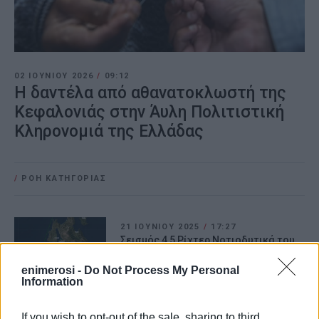
02 ΙΟΥΝΊΟΥ 2026
/
09:12
Η δαντέλα από αθανατοκλωστή της
Κεφαλονιάς στην Άυλη Πολιτιστική
Κληρονομιά της Ελλάδας
/
ΡΟΗ ΚΑΤΗΓΟΡΙΑΣ
21 ΙΟΥΝΊΟΥ 2025
/
17:27
Σεισμός 4,5 Ρίχτερ Νοτιοδυτικά του
Ληξουρίου
enimerosi -
Do Not Process My Personal
Information
10 ΜΑΪ́ΟΥ 2025
/
18:54
ΑΝΑΣΑ: "Έξι έργα και μελέτες για την
If you wish to opt-out of the sale, sharing to third