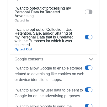
below specified purposes in below Google consent
I want to opt-out of processing my
section.
Personal Data for Targeted
13 ΣΕΠΤΕΜΒΡΊΟΥ 2024
/
12:32
Advertising.
Δύο συλλήψεις για απόπειρα κλοπής
Opted In
στην Κεφαλονιά
I want to opt-out of Collection, Use,
Retention, Sale, and/or Sharing of
13 ΣΕΠΤΕΜΒΡΊΟΥ 2024
/
10:44
my Personal Data that Is Unrelated
with the Purposes for which it was
72χρονος έχασε τη ζωή του στην
collected.
Κεφαλονιά
Opted Out
Google consents
12 ΣΕΠΤΕΜΒΡΊΟΥ 2024
/
13:22
4 συλλήψεις στα αεροδρόμια
I want to allow Google to enable storage
Κέρκυρας και Κεφαλονιάς
related to advertising like cookies on web
or device identifiers in apps.
11 ΣΕΠΤΕΜΒΡΊΟΥ 2024
/
10:49
Τους συνέλαβαν στην Κεφαλονιά για
I want to allow my user data to be sent to
εξαπάτηση υπερήλικης
Google for online advertising purposes.
I want to allow Google to send me