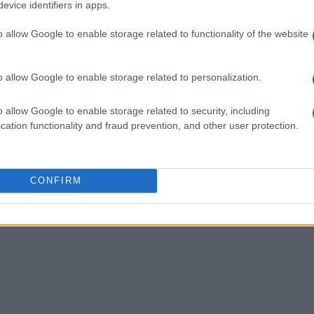
evice identifiers in apps.
ς και ηλεκτρονικός. Δημοσιογραφεί από τις
ου 1980. Έχει συνεργαστεί με σχεδόν όλες τις
o allow Google to enable storage related to functionality of the website
. Διετέλεσε πρόεδρος του Συνδέσμου Ημερησίων
ίδων, τον οποίον υπηρέτησε και από τη θέση
o allow Google to enable storage related to personalization.
 στο δ.σ. επί οκτώ χρόνια. Πιστεύει πως η
του δημοσιογράφου στην ενημέρωση είναι το
o allow Google to enable storage related to security, including
κοινά και στην επικοινωνία η έντιμη και
cation functionality and fraud prevention, and other user protection.
άβηση.
 στο
Facebook
CONFIRM