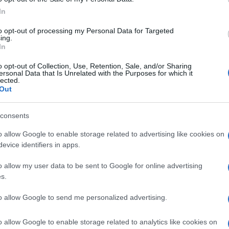
τατραπεί σε πολιτικό κεφάλαιο. Το ερώτημα δεν
In
ία», αλλά «πόσοι σε γνωρίζουν».
to opt-out of processing my Personal Data for Targeted
α καθαυτά. Έδωσαν βήμα σε ανθρώπους που δεν είχαν
ing.
In
κλειστά συστήματα ενημέρωσης. Εκείνο που
ης εικόνας επί της κρίσης. Όταν η ορατότητα
o opt-out of Collection, Use, Retention, Sale, and/or Sharing
λιτική μετατρέπεται σε αγορά προσωπικών brands.
ersonal Data that Is Unrelated with the Purposes for which it
lected.
Out
ναι ότι οι πολιτικοί χρησιμοποιούν τα κοινωνικά
υγχέει τη δημοτικότητα με την καταλληλότητα και την
consents
 που ο αριθμός των ακολούθων αποκτά μεγαλύτερη
μοκρατία παύει να επιλέγει τους ικανότερους.
o allow Google to enable storage related to advertising like cookies on
evice identifiers in apps.
ίναι καθόλου τυχαία.
o allow my user data to be sent to Google for online advertising
s.
to allow Google to send me personalized advertising.
ΗΣ
o allow Google to enable storage related to analytics like cookies on
υθυντής της Ενημέρωσης. Έχει σπουδάσει και