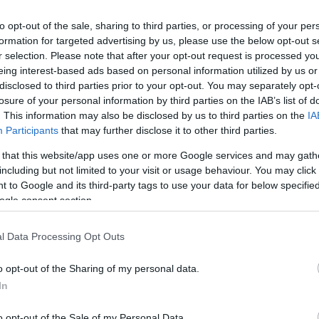
ής μας. Είναι όμως η πρώτη φορά που μετατρέπεται
to opt-out of the sale, sharing to third parties, or processing of your per
formation for targeted advertising by us, please use the below opt-out s
r selection. Please note that after your opt-out request is processed y
λιώδη σχέση της δημοκρατίας. Για δεκαετίες η
eing interest-based ads based on personal information utilized by us or
μιας πολιτικής διαδρομής. Σήμερα συμβαίνει
disclosed to third parties prior to your opt-out. You may separately opt-
losure of your personal information by third parties on the IAB’s list of
ωρισιμότητα προηγείται και η πολιτική ακολουθεί.
. This information may also be disclosed by us to third parties on the
IA
Participants
that may further disclose it to other third parties.
α οικονομία της προσοχής. Η αξία δεν μετριέται με
ς, αλλά με το πόσο συχνά εμφανίζεται στις οθόνες
 that this website/app uses one or more Google services and may gath
ούν ως δείκτες κοινωνικής επιρροής, ενώ ο
including but not limited to your visit or usage behaviour. You may click 
κρουση και την αδιάκοπη αυτοπροβολή. Μέσα σε
 to Google and its third-party tags to use your data for below specifi
ogle consent section.
απλώς μια επικοινωνιακή πρακτική· γίνεται τρόπος
ς εαυτός καταλήγει να αντικαθιστά τον
l Data Processing Opt Outs
 Δεν βασίζεται στην αλλαγή ιδεολογίας ούτε στη
o opt-out of the Sharing of my personal data.
στην εξαργύρωση της δημοσιότητας. Οτιδήποτε
In
λητισμός, η τέχνη, η επιχειρηματικότητα ή ακόμη
o opt-out of the Sale of my Personal Data.