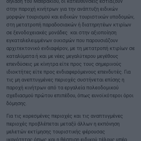
δηλαδή του Μαθρακίου, οι κατευθύνσεις εστιάζουν
στην παροχή κινήτρων για την ανάπτυξη ειδικών
μορφών τουρισμού και ειδικών τουριστικών υποδομών,
στη μετατροπή παραδοσιακών ή διατηρητέων κτιρίων
σε ξενοδοχειακές μονάδες και στην αξιοποίηση
εγκαταλελειμμένων οικισμών που παρουσιάζουν
αρχιτεκτονικό ενδιαφέρον, με τη μετατροπή κτιρίων σε
καταλύματα ή και με νέες μεγαλύτερου μεγέθους
επενδύσεις με κίνητρα είτε προς τους σημερινούς
ιδιοκτήτες είτε προς ενδιαφερόμενους επενδυτές. Για
τις μη ανεπτυγμένες περιοχές συστήνεται επίσης η
παροχή κινήτρων από τα εργαλεία πολεοδομικού
σχεδιασμού πρώτου επιπέδου, όπως ευνοϊκότεροι όροι
δόμησης.
Για τις κορεσμένες περιοχές και τις αναπτυγμένες
περιοχές προβλέπεται μεταξύ άλλων η εκπόνηση
μελετών εκτίμησης τουριστικής φέρουσας
ικανότητας όπως και η θέσπιση ειδικού τέλους υπέρ