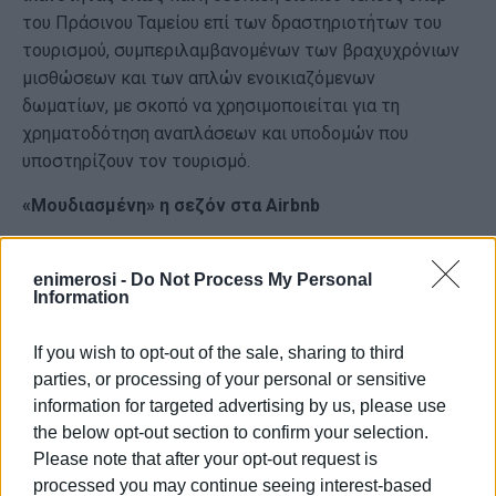
του Πράσινου Ταμείου επί των δραστηριοτήτων του
τουρισμού, συμπεριλαμβανομένων των βραχυχρόνιων
μισθώσεων και των απλών ενοικιαζόμενων
δωματίων, με σκοπό να χρησιμοποιείται για τη
χρηματοδότηση αναπλάσεων και υποδομών που
υποστηρίζουν τον τουρισμό.
«Μουδιασμένη» η σεζόν στα Airbnb
Επίσης μέχρι τον καθορισμό χρήσεων γης από εργαλεία
πολεοδομικού σχεδιασμού πρώτου επιπέδου, στις
enimerosi -
Do Not Process My Personal
Information
εκτός σχεδίου και εκτός ορίων οικισμών περιοχές,
συστήνεται ο περιορισμός της δημιουργίας νέων
If you wish to opt-out of the sale, sharing to third
εγκαταστάσεων/χρήσεων μη συμβατών με την
parties, or processing of your personal or sensitive
τουριστική δραστηριότητα (ιδίως βιομηχανικές/
information for targeted advertising by us, please use
βιοτεχνικές εγκαταστάσεις, εγκαταστάσεις χονδρικού
the below opt-out section to confirm your selection.
εμπορίου, κτίρια και γήπεδα αποθήκευσης,
Please note that after your opt-out request is
κτηνοτροφικές εγκαταστάσεις). Παράλληλα στις
processed you may continue seeing interest-based