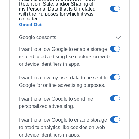
Retention, Sale, and/or Sharing of
ανταγωνισμός λόγω της πληθώρας ακινήτων μεσαίας
my Personal Data that Is Unrelated
κατηγορίας λειτουργεί αποτρεπτικά στο να
with the Purposes for which it was
collected.
γεμίσουν όλα.
Opted Out
Σταθερή βέβαια παραμένει η ζήτηση για τα ακίνητα
Google consents
βραχυχρόνιας μίσθωσης πάνω στη θάλασσα ή μέσα
I want to allow Google to enable storage
στην παλιά πόλη αν και δεν έλειψαν και οι προσφορές
related to advertising like cookies on web
για να γεμίσουν όλες οι ημέρες. Ακίνητα ωστόσο που
or device identifiers in apps.
είναι παραμέσα έχουν δυσκολία στις κρατήσεις και
ιδίως της μεσαίας κατηγορίας, όπου υπάρχει πλήθος
I want to allow my user data to be sent to
επιλογών. Αντίθετα τα luxury καταλύματα και τα πιο
Google for online advertising purposes.
οικονομικά «γεμίζουν» ευκολότερα. Σε ό,τι αφορά τον
Ιούλιο και τον Αύγουστο, οι πληρότητες βρίσκονται
I want to allow Google to send me
στο 85%-90%. Ωστόσο όπως διευκρινίζει ο κ. Λαβράνος,
personalized advertising.
οι πληρότητες αυτές υπάρχουν πάντα την περίοδο αυτή
και δεν προκαλούν έκπληξη.
I want to allow Google to enable storage
related to analytics like cookies on web
ΦΩΤΟ ΑΡΧΕΙΟΥ
or device identifiers in apps.