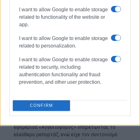
Εμφανίσεις: 118
I want to allow Google to enable storage
related to functionality of the website or
app.
I want to allow Google to enable storage
related to personalization.
I want to allow Google to enable storage
related to security, including
ΜΑΡΙΑ ΜΠΑΖΔΡΙΓΙΑΝΝΗ
authentication functionality and fraud
Η Μαρία Μπαζδριγιάννη γεννήθηκε και μεγάλωσε
prevention, and other user protection.
στη Θεσσαλονίκη. Είναι απόφοιτος του Τμήματος
Δημοσιογραφίας και ΜΜΕ του Αριστοτελείου
Πανεπιστημίου Θεσσαλονίκης. Εργάστηκε ως
CONFIRM
δημοσιογράφος αρχικά σε περιοδικά της
συμπρωτεύουσας και εν συνεχεία στην
εφημερίδα «Αγγελιοφόρος» υπηρετώντας το
ελεύθερο ρεπορτάζ, ενώ είχε τον συντονισμό