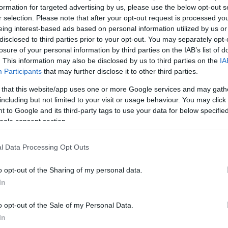
ν Κέρκυρας, ολοκληρώθηκαν οι εργασίες
formation for targeted advertising by us, please use the below opt-out s
r selection. Please note that after your opt-out request is processed y
ίο πλέον παραδίδεται προς χρήση. Η ανακοίνωση
eing interest-based ads based on personal information utilized by us or
disclosed to third parties prior to your opt-out. You may separately opt-
losure of your personal information by third parties on the IAB’s list of
χάριστη θέση να ανακοινώσει ότι ολοκληρώθηκε το
. This information may also be disclosed by us to third parties on the
IA
Participants
that may further disclose it to other third parties.
ής αξίας για τον Κερκυραϊκό λαό ο οποίος είχε
 that this website/app uses one or more Google services and may gath
 συνέπεια να κινδυνεύει από πυρκαγιά αλλά και να
including but not limited to your visit or usage behaviour. You may click 
κέπτη.
 to Google and its third-party tags to use your data for below specifi
ogle consent section.
έκταση περίπου 150 στρεμμάτων, με το πρόγραμμα
με το ΥΠΕΝ και χρηματοδοτήθηκε από το Ταμείο
l Data Processing Opt Outs
ΠΕΔ, μετά από αίτημα του Δήμου Κεντρικής
o opt-out of the Sharing of my personal data.
In
λίτες και τους επισκέπτες του νησιού έναν χώρο
υ μνημείων, τηρώντας όλους τους κανόνες της
o opt-out of the Sale of my Personal Data.
In