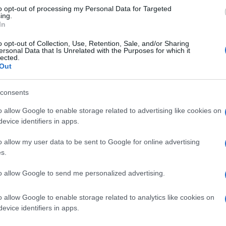
ν φόρτο εργασίας, παράλληλα με τα υπόλοιπα
to opt-out of processing my Personal Data for Targeted
ing.
θεί το έργο.
In
ς του Δήμου Κεντρικής Κέρκυρας και Διαποντίων
o opt-out of Collection, Use, Retention, Sale, and/or Sharing
ersonal Data that Is Unrelated with the Purposes for which it
για την άριστη συνεργασία.
lected.
Out
ου οποίου βρίσκεται το κτήμα Mon Repos, θα
στημονική συνδρομή της υπηρεσία μας, για την
consents
o allow Google to enable storage related to advertising like cookies on
evice identifiers in apps.
o allow my user data to be sent to Google for online advertising
s.
ΟΠΟΥΛΟΣ
to allow Google to send me personalized advertising.
λος είναι απόφοιτος του τμήματος
του Πανεπιστημίου Αιγαίου (Ρόδος), με
o allow Google to enable storage related to analytics like cookies on
evice identifiers in apps.
ς Σχέσεις. Επιπλέον, είναι κάτοχος
 από το Πανεπιστήμιο του Readingστις