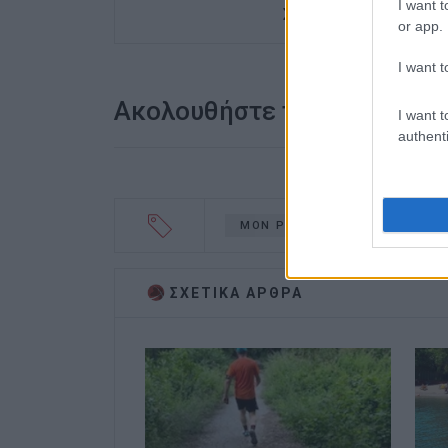
I want t
Στρατηγικές Σπουδές.
or app.
I want t
Ακολουθήστε το enimerosi
I want t
authenti
ΜΟΝ ΡΕΠΟ
ΣΧΕΤΙΚA AΡΘΡΑ