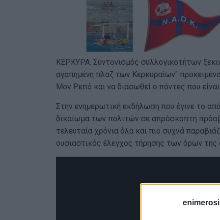
ΚΕΡΚΥΡΑ. Συντονισμός συλλογικοτήτων ξεκιν
αγαπημένη πλαζ των Κερκυραίων" προκειμένου
Μον Ρεπό και να διασωθεί ο πόντες που είνα
Στην ενημερωτική εκδήλωση που έγινε το από
δικαίωμα των πολιτών σε απρόσκοπτη πρόσβ
τελευταία χρόνια όλα και πιο συχνά παραβιά
ουσιαστικός έλεγχος τήρησης των όρων της
enimerosi