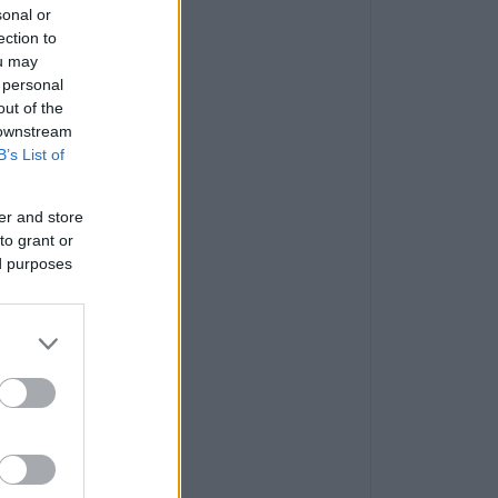
sonal or
ection to
ou may
 personal
out of the
 downstream
B’s List of
er and store
to grant or
ed purposes