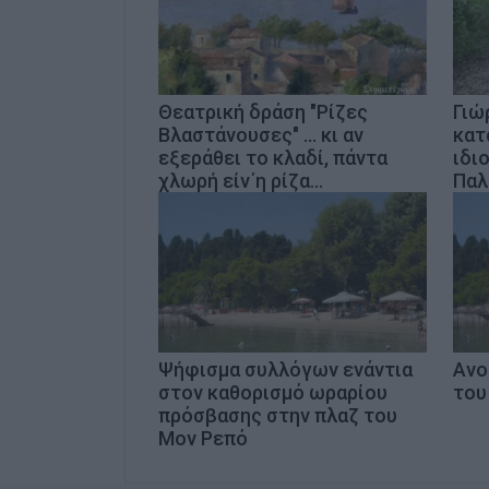
Θεατρική δράση "Ρίζες
Γιώ
Βλαστάνουσες" … κι αν
κατ
εξεράθει το κλαδί, πάντα
ιδι
χλωρή είν΄η ρίζα…
Παλ
Ψήφισμα συλλόγων ενάντια
Ανο
στον καθορισμό ωραρίου
του
πρόσβασης στην πλαζ του
Μον Ρεπό