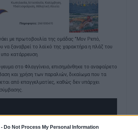
άει με πρωτοβουλία της ομάδας "Μον Ρεπό,
 να ξαναβρεί το λαϊκό της χαρακτήρα η πλάζ του
ι υπο κατάρρευση.
γευμα στο Φλαγγίνειο, επισημάνθηκε το αναφαίρετο
αση και χρήση των παραλιών, δικαίωμα που τα
ζεται από επαγγελματίες, καθώς δεν υπάρχει
 σύμβασης.
 -
Do Not Process My Personal Information