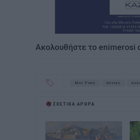
Ακολουθήστε το enimerosi
Μον Ρεπό
πόντες
πολ
ΣΧΕΤΙΚA AΡΘΡΑ