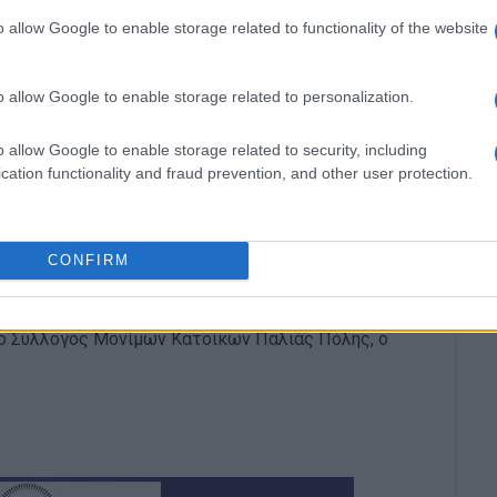
o allow Google to enable storage related to functionality of the website
ο στην προηγούμενη δημοτική αρχή, στο οποίο -όπως
o allow Google to enable storage related to personalization.
 επεξεργαστούν και να διεκδικήσουν επίλυση σε μια
o allow Google to enable storage related to security, including
cation functionality and fraud prevention, and other user protection.
φάλιση της ελεύθερης πρόσβασης, την επαναφορά
 συντήρηση της παραλίας και τον καθαρισμό του
CONFIRM
 Αντιδήμαρχος Τεχνικών Υπηρεσιών Ανδρέας
 Καθαριότητας Σπύρος Νεράντζης, ο Γραμ. του
ο Σύλλογος Μονίμων Κατοίκων Παλιάς Πόλης, ο