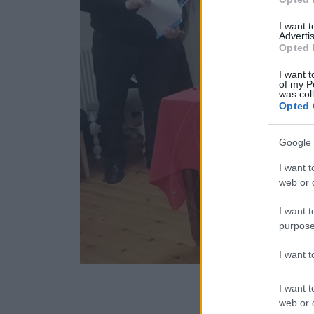
I want 
Advertis
Opted 
I want t
of my P
was col
Opted 
Google 
I want t
web or d
I want t
purpose
I want 
I want t
web or d