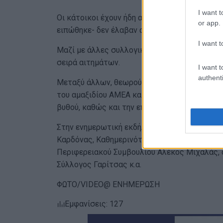
I want t
Οι κάτοικοι έχουν ήδη αποστείλει ένα κείμεν
or app.
ειπώθηκε- δεν έλαβαν απάντηση.
I want t
Μαζί με άλλες συλλογικότες, έχουν σκοπό να
σειρά αιτημάτων.
I want t
authenti
Μεταξύ άλλων, θεωρούν απαραίτητη τη διασ
του αμαξιδίου ΑΜΕΑ και του ναυαγοσώστη, τη
βυθού, καθώς και την επισκευή του πόντε.
Στην ενημερωτική εκδήλωση παρευρέθηκαν ο
Καρδόνας, Καθημερινότητας Τάκης Θεοτόκης,
Περιφερειακού Συμβουλίου Αλέκος Μιχαλάς, 
Σύλλογος Γαρίτσας κ.α.
ΦΩΤΟ/VIDEO@ ΕΝΗΜΕΡΩΣΗ
Εμφανίσεις: 127