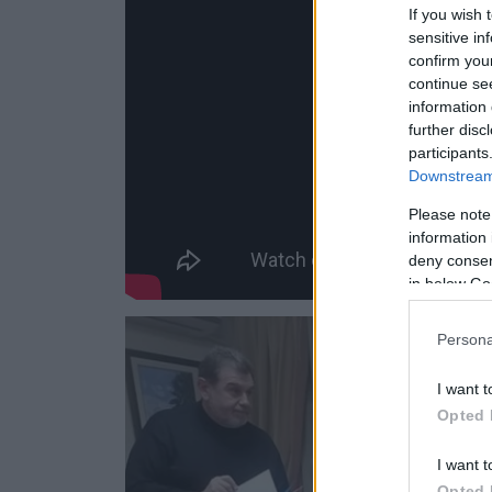
If you wish 
sensitive in
confirm you
continue se
information 
further disc
participants
Downstream 
Please note
information 
deny consent
in below Go
Persona
I want t
Opted 
I want t
Opted 