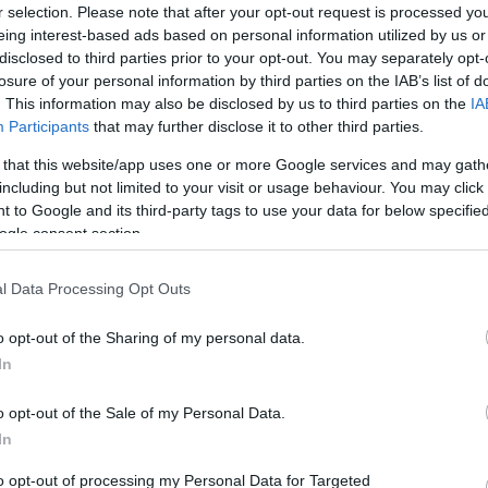
λε ο Δήμαρχος Βόρειας Κέρκυρας Γιώργος
r selection. Please note that after your opt-out request is processed y
οικητικούς πρώτου και δεύτερου βαθμού στις
eing interest-based ads based on personal information utilized by us or
ρας.
disclosed to third parties prior to your opt-out. You may separately opt-
losure of your personal information by third parties on the IAB’s list of
. This information may also be disclosed by us to third parties on the
IA
Participants
that may further disclose it to other third parties.
Νήσων κ.Γιάννη Τρεπεκλή:
 that this website/app uses one or more Google services and may gath
χαίρω εσάς προσωπικά, όλους τους συνεργάτες σας
including but not limited to your visit or usage behaviour. You may click 
 to Google and its third-party tags to use your data for below specifi
 τη νίκη σας στις πρόσφατες περιφερειακές εκλογές
ogle consent section.
 Νήσων.
ρόλο του β’ βαθμού αυτοδιοίκησης ,
l Data Processing Opt Outs
ες και τις προσδοκίες των συμπολιτών μας για την
ς και επισφραγίζεται με τη δέσμευση σας για
o opt-out of the Sharing of my personal data.
In
ι παραγωγή έργου.
ι βέβαιος ότι μπορούμε να επιτύχουμε πολλά για τις
o opt-out of the Sale of my Personal Data.
 και της αλληλεγγύης.
In
ι ευχαριστώ για τη δέσμευσή σας να υπηρετήσετε
to opt-out of processing my Personal Data for Targeted