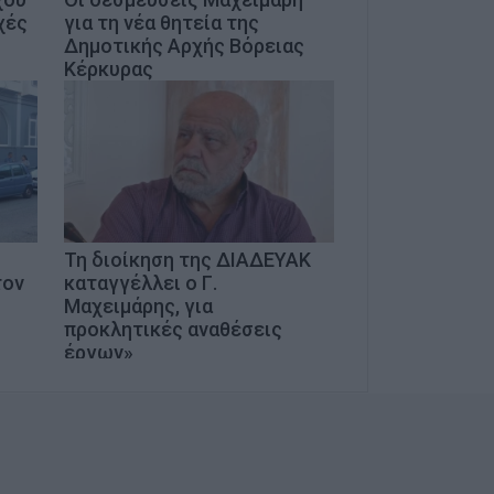
χές
για τη νέα θητεία της
Δημοτικής Αρχής Βόρειας
Κέρκυρας
Τη διοίκηση της ΔΙΑΔΕΥΑΚ
τον
καταγγέλλει ο Γ.
Μαχειμάρης, για
προκλητικές αναθέσεις
έργων»