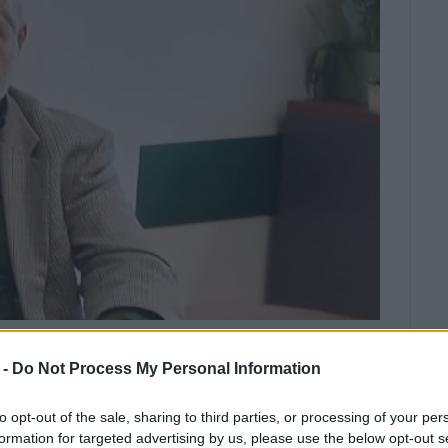
Πουλημένο, Βασίλη Χειμαριώτη και
 -
Do Not Process My Personal Information
to opt-out of the sale, sharing to third parties, or processing of your per
formation for targeted advertising by us, please use the below opt-out s