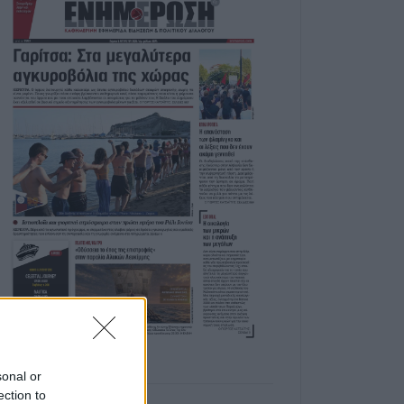
sonal or
ection to