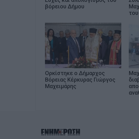
βόρειου Δήμου
Μαχ
του
Ορκίστηκε ο Δήμαρχος
Μαχ
Βόρειας Κέρκυρας Γιώργος
δια
Μαχειμάρης
απο
ανα