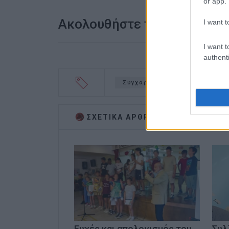
or app.
Ακολουθήστε το enimerosi
I want t
I want t
authenti
Συγχαρητήρια
Γιώργος Μ
ΣΧΕΤΙΚA AΡΘΡΑ
Ευχές και απολογισμός του
Συλ