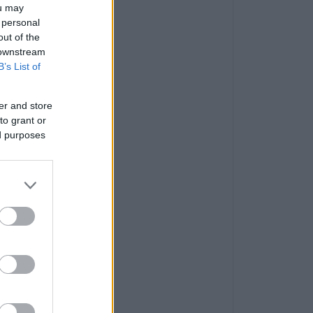
ou may
 personal
out of the
 downstream
B’s List of
er and store
to grant or
ed purposes