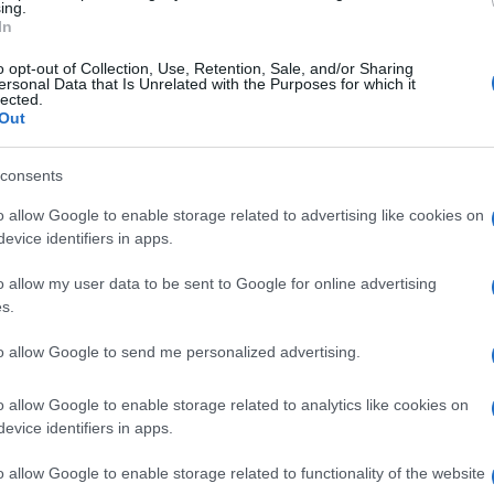
ing.
ριφέρεια και τους πολίτες της».
In
o opt-out of Collection, Use, Retention, Sale, and/or Sharing
ersonal Data that Is Unrelated with the Purposes for which it
lected.
τρικής Κέρκυρας και Διαποντίων Νήσων Στέφανο
Out
 Βασίλη Χειμαριώτη και Παξών επανεκλεγέντα
consents
γχαίρω εσάς προσωπικά , όλους τους συνεργάτες
o allow Google to enable storage related to advertising like cookies on
 για τη νίκη σας στις πρόσφατες δημοτικές εκλογές
evice identifiers in apps.
κής Κέρκυρας και Διαποντίων Νήσων, Νότιας
o allow my user data to be sent to Google for online advertising
γή αντικατοπτρίζει τις ελπίδες και τις
s.
α και ανάπτυξη του τόπου .
to allow Google to send me personalized advertising.
ι βέβαιος ότι μπορούμε να επιτύχουμε πολλά για
 αλληλεγγύης, ΑΝΑΠΤΥΞΙΑΚΑ ΚΑΙ ΑΥΤΟΔΙΟΙΚΗΤΙΚΑ».
o allow Google to enable storage related to analytics like cookies on
evice identifiers in apps.
o allow Google to enable storage related to functionality of the website