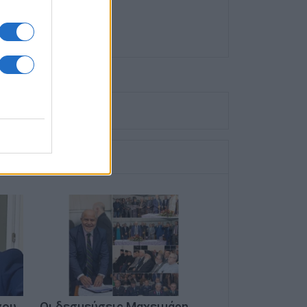
χου
Οι δεσμεύσεις Μαχειμάρη