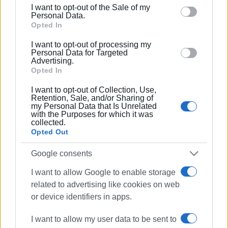
including but not limited to your visit or usage
I want to opt-out of the Sale of my
behaviour. You may click to grant or deny consent to
Personal Data.
Google and its third-party tags to use your data for
Opted In
below specified purposes in below Google consent
I want to opt-out of processing my
section.
Personal Data for Targeted
Advertising.
Opted In
I want to opt-out of Collection, Use,
Retention, Sale, and/or Sharing of
my Personal Data that Is Unrelated
with the Purposes for which it was
collected.
Opted Out
Google consents
ΤΑΙΠΕΔ
Δημήτρης Πολίτης
I want to allow Google to enable storage
related to advertising like cookies on web
Στέφανος Γκίκας
or device identifiers in apps.
ΣΧΕΤΙΚA AΡΘΡΑ
I want to allow my user data to be sent to