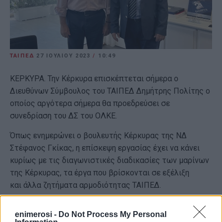
ΤΑΙΠΕΔ
27 ΙΟΥΛΊΟΥ 2023
/
10:49
ΚΕΡΚΥΡΑ. Την Κέρκυρα επισκέπτεται σήμερα ο
Διευθύνων Σύμβουλος του ΤΑΙΠΕΔ Δημήτρης Πολίτης ο
οποίος αργότερα σήμερα θα προεδρεύσει σε
συνεδρίαση του ΔΣ του ΟΛΚΕ.
Όπως ενημερώνει ο βουλευτής Κέρκυρας της ΝΔ
Στέφανος Γκίκας, η επίσκεψη εργασίας έχει να κάνει
κυρίως με τις διαγωνιστικές διαδικασίες των μαρίνων
της Κέρκυρας, τα έργα που βρίσκονται σε εξέλιξη
και άλλα ζητήματα αρμοδιότητας ΤΑΙΠΕΔ.
ΦΩΤΟ@ΣΤΕΦΑΝΟΣ ΓΚΙΚΑΣ
enimerosi -
Do Not Process My Personal