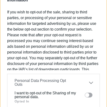
Information
Εμφανίσεις: 80
If you wish to opt-out of the sale, sharing to third
Ακολουθήστε το enimerosi στο
Facebook
parties, or processing of your personal or sensitive
information for targeted advertising by us, please use
the below opt-out section to confirm your selection.
Συνδρομητές στο e-paper
Please note that after your opt-out request is
processed you may continue seeing interest-based
ads based on personal information utilized by us or
personal information disclosed to third parties prior to
your opt-out. You may separately opt-out of the further
disclosure of your personal information by third parties
on the IAB’s list of downstream participants. This
information may also be disclosed by us to third parties
Personal Data Processing Opt
on the
IAB’s List of Downstream Participants
that may
Outs
further disclose it to other third parties.
I want to opt-out of the Sharing of my
Please note that this website/app uses one or more
personal data.
Google services and may gather and store information
Opted In