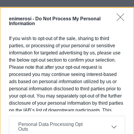
enimerosi -
Do Not Process My Personal
Μετά το πέρας της εκδήλωσης, ο Στέφανος Γκίκας
Information
δήλωσε: «
Ευχαριστώ από καρδιάς όλους τους φίλους
και τις φίλες, για την απίστευτα πολυπληθή και
If you wish to opt-out of the sale, sharing to third
συγκλονιστική παρουσία τους στην κοπή της
parties, or processing of your personal or sensitive
Βασιλόπιτας του Πολιτικού μου Γραφείου. Η θερμή
information for targeted advertising by us, please use
τους ανταπόκριση, με γεμίζει αισιοδοξία αλλά και
the below opt-out section to confirm your selection.
ευθύνη».
Please note that after your opt-out request is
processed you may continue seeing interest-based
ads based on personal information utilized by us or
personal information disclosed to third parties prior to
your opt-out. You may separately opt-out of the further
Εμφανίσεις: 239
disclosure of your personal information by third parties
on the IAB’s list of downstream participants. This
information may also be disclosed by us to third parties
Personal Data Processing Opt
on the
IAB’s List of Downstream Participants
that may
Outs
further disclose it to other third parties.