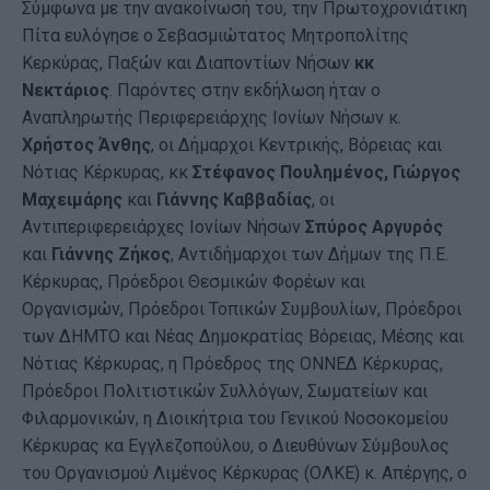
Σύμφωνα με την ανακοίνωσή του, την Πρωτοχρονιάτικη
Πίτα ευλόγησε ο Σεβασμιώτατος Μητροπολίτης
Κερκύρας, Παξών και Διαποντίων Νήσων
κκ
Νεκτάριος
. Παρόντες στην εκδήλωση ήταν ο
Αναπληρωτής Περιφερειάρχης Ιονίων Νήσων κ.
Χρήστος Άνθης
, οι Δήμαρχοι Κεντρικής, Βόρειας και
Νότιας Κέρκυρας, κκ
Στέφανος Πουλημένος, Γιώργος
Μαχειμάρης
και
Γιάννης Καββαδίας
, οι
Αντιπεριφερειάρχες Ιονίων Νήσων
Σπύρος Αργυρός
και
Γιάννης Ζήκος
, Αντιδήμαρχοι των Δήμων της Π.Ε.
Κέρκυρας, Πρόεδροι Θεσμικών Φορέων και
Οργανισμών, Πρόεδροι Τοπικών Συμβουλίων, Πρόεδροι
των ΔΗΜΤΟ και Νέας Δημοκρατίας Βόρειας, Μέσης και
Νότιας Κέρκυρας, η Πρόεδρος της ΟΝΝΕΔ Κέρκυρας,
Πρόεδροι Πολιτιστικών Συλλόγων, Σωματείων και
Φιλαρμονικών, η Διοικήτρια του Γενικού Νοσοκομείου
Κέρκυρας κα Εγγλεζοπούλου, ο Διευθύνων Σύμβουλος
του Οργανισμού Λιμένος Κέρκυρας (ΟΛΚΕ) κ. Απέργης, ο