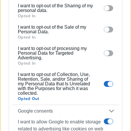
I want to opt-out of the Sharing of my
Please note that this website/app uses one or more
personal data.
Google services and may gather and store information
Opted In
including but not limited to your visit or usage
I want to opt-out of the Sale of my
behaviour. You may click to grant or deny consent to
ΓΙΩΡΓΟΣ ΚΑΤΣΑΪΤΗΣ
Personal Data.
Google and its third-party tags to use your data for
Opted In
Είναι ο εκδότης - διευθυντής της Ενημέρωσης.
below specified purposes in below Google consent
Έχει σπουδάσει και εργαστεί ως μηχανικός και
I want to opt-out of processing my
section.
Personal Data for Targeted
ηλεκτρονικός. Δημοσιογραφεί από τις αρχές της
Advertising.
δεκαετίας του 1980. Έχει συνεργαστεί με σχεδόν
Opted In
όλες τις αθηναϊκές εφημερίδες. Διετέλεσε
I want to opt-out of Collection, Use,
πρόεδρος του Συνδέσμου Ημερησίων
Retention, Sale, and/or Sharing of
Περιφερειακών Εφημερίδων, τον οποίον
my Personal Data that Is Unrelated
with the Purposes for which it was
υπηρέτησε και από τη θέση του γενικού
collected.
γραμματέα στο δ.σ. επί οκτώ χρόνια. Πιστεύει
Opted Out
πως η ισχυρότερη ιδιότητα του δημοσιογράφου
στην ενημέρωση είναι το ενδιαφέρον του για τα
Google consents
κοινά και στην επικοινωνία η έντιμη και
I want to allow Google to enable storage
ανιδιοτελής διαμεσολάβηση.
related to advertising like cookies on web