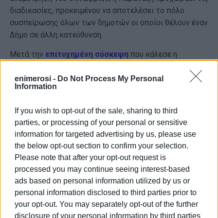
διαδικασίες, προκειμένου να αποτελέσει το πόλο
συσπείρωσης όλων των δημοτών οι οποίοι θέλουν έναν
Δήμο σε άλλη κατεύθυνση.
Μετά την
επιτυχημένη σύσκεψη
που κάλεσε η
ΕΚΚΙΝΗΣΗ στις 19/07/2023 και στην οποία συμμετείχε
πλήθος δημοτών από διαφορετικές πολιτικές
enimerosi -
Do Not Process My Personal
Information
αφετηρίες, ακολουθεί η συνέλευση της Παράταξης στην
οποία θα συζητηθούν κομμάτια του πολιτικού
If you wish to opt-out of the sale, sharing to third
προγράμματος και το ζήτημα του επικεφαλής.
parties, or processing of your personal or sensitive
information for targeted advertising by us, please use
Καλούμε όλους όσους ενδιαφέρονται να συμβάλλουν
the below opt-out section to confirm your selection.
στην δημιουργία της αριστερής - προοδευτικής
Please note that after your opt-out request is
πρότασης για το Δήμο Κεντρικής Κέρκυρας να
processed you may continue seeing interest-based
παρευρεθούν στην διαδικασία.
ads based on personal information utilized by us or
ΕΚΚΙΝΗΣΗ – Αριστερό Δημοκρατικό Μέτωπο
personal information disclosed to third parties prior to
your opt-out. You may separately opt-out of the further
disclosure of your personal information by third parties