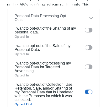
on the IAB’s list of downstream participants. This
ΦΩΤΟ: ΕΝΗΜΕΡΩΣΗ/ Στιγμιότυπο από την πρόσφατη
information may also be disclosed by us to third parties
σύσκεψη στις 19 Ιουλίου
Personal Data Processing Opt
on the
IAB’s List of Downstream Participants
that may
Outs
Εμφανίσεις: 73
further disclose it to other third parties.
I want to opt-out of the Sharing of my
Please note that this website/app uses one or more
personal data.
Ακολουθήστε το enimerosi στο
Facebook
Google services and may gather and store information
Opted In
including but not limited to your visit or usage
I want to opt-out of the Sale of my
behaviour. You may click to grant or deny consent to
Personal Data.
Συνδρομητές στο e-paper
Google and its third-party tags to use your data for
Opted In
below specified purposes in below Google consent
I want to opt-out of processing my
section.
Personal Data for Targeted
Advertising.
Opted In
I want to opt-out of Collection, Use,
Retention, Sale, and/or Sharing of
my Personal Data that Is Unrelated
with the Purposes for which it was
collected.
Opted Out