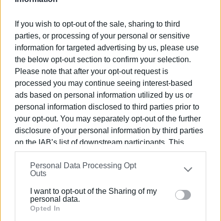
(Διαμάντης) Μουζακίτης, Ιωάννης (Χατζούρης)
Μουζακίτης, Μαρία Προβατά, Θεοφάνης Σκέμπρης,
If you wish to opt-out of the sale, sharing to third
Γεώργιος (Μπούρης) Μπαντούνος, Κωνσταντίνος
parties, or processing of your personal or sensitive
(Γενικός) Προβατάς
information for targeted advertising by us, please use
the below opt-out section to confirm your selection.
Από τον συνδυασμό «ΣΥΜΠΑΡΑΤΑΞΗ ΑΝΕΞΑΡΤΗΤΩΝ
Please note that after your opt-out request is
ΠΟΛΙΤΩΝ ΓΙΑ ΤΗ ΒΟΡΕΙΑ ΚΕΡΚΥΡΑ» του Σπύρου Βάρελη
processed you may continue seeing interest-based
προηγούνται οι εξής:
ads based on personal information utilized by us or
Στη ΔΕ Αγ. Γεωργίου (ενσωμάτωση στο 86,67%) οι
personal information disclosed to third parties prior to
Μαγδαληνή (Νούλα) Κοντάλιπου και Αναστασία
your opt-out. You may separately opt-out of the further
Λιουδάκη
disclosure of your personal information by third parties
on the IAB’s list of downstream participants. This
Στη ΔΕ Εσπερίων (ενσωμάτωση στο 94,74%)οι
information may also be disclosed by us to third parties
Αθανάσιος Μαρτίνος, Μιχαήλ Ψαρράς, Νικόλαος
Personal Data Processing Opt
on the
IAB’s List of Downstream Participants
that may
Outs
(Μπαρονέτος) Προβατάς, Γεώργιος Σπυρίδων (Μενός)
further disclose it to other third parties.
Μερκούρης
I want to opt-out of the Sharing of my
Please note that this website/app uses one or more
personal data.
Στη ΔΕ Θιναλίου (ενσωμάτωση στο 100%) οι
Google services and may gather and store information
Opted In
Κωνσταντίνος Μαλαχάς και Σταμάτιος Πουλιάσης.
including but not limited to your visit or usage