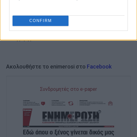
δημοσιογράφος στο Γραφείο Τύπου της
Περιφέρειας Ιονίων Νήσων, ενώ από τον Μάιο
του 2021 εργάζεται στην «Καθημερινή
CONFIRM
Ενημέρωση». Είναι μέλος της ΕΣΗΕΜ-Θ από το
2007. Μιλάει αγγλικά και γερμανικά, ενώ είναι
έγγαμη με δυο παιδιά.
Ακολουθήστε το enimerosi στο
Facebook
Συνδρομητές στο e-paper