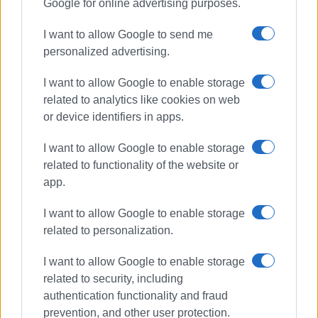
Google for online advertising purposes.
I want to allow Google to send me
personalized advertising.
ΜΑΡΙΑ ΜΠΑΖΔΡΙΓΙΑΝΝΗ
I want to allow Google to enable storage
related to analytics like cookies on web
Η Μαρία Μπαζδριγιάννη γεννήθηκε και μεγάλωσε
or device identifiers in apps.
στη Θεσσαλονίκη. Είναι απόφοιτος του Τμήματος
Δημοσιογραφίας και ΜΜΕ του Αριστοτελείου
I want to allow Google to enable storage
Πανεπιστημίου Θεσσαλονίκης. Εργάστηκε ως
related to functionality of the website or
δημοσιογράφος αρχικά σε περιοδικά της
app.
συμπρωτεύουσας και εν συνεχεία στην
εφημερίδα «Αγγελιοφόρος» υπηρετώντας το
I want to allow Google to enable storage
ελεύθερο ρεπορτάζ, ενώ είχε τον συντονισμό
related to personalization.
ύλης σε έκτακτες ένθετες εκδόσεις για την
εκπαίδευση. Τα έτη 2016 – 2017 υπήρξε
I want to allow Google to enable storage
διδάσκουσα στο Τμήμα Δημοσιογραφίας
related to security, including
Συντακτών & Ρεπόρτερ του Δημόσιου ΙΕΚ
authentication functionality and fraud
Κέρκυρας. Εν συνεχεία απασχολήθηκε ως
prevention, and other user protection.