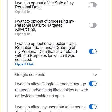
I want to opt-out of the Sale of my
behaviour. You may click to grant or deny consent to
Personal Data.
Σε ό,τι αφορά τον συνδυασμό της ΛΑΣΥ, που κέρδισε
Google and its third-party tags to use your data for
Opted In
δυο έδρες, σύμφωνα με τον κ. Ρούσσινο ο ίδιος
below specified purposes in below Google consent
εκλέγεται στη ΔΕ Εσπερίων, ενώ στην ΔΕ Θιναλίου ο
I want to opt-out of processing my
section.
Personal Data for Targeted
Βαρθολομαίος Μπάνος.
Advertising.
Opted In
Εν αναμονή
I want to opt-out of Collection, Use,
Ενόψει πάντως της ανακοίνωσης των αποτελεσμάτων
Retention, Sale, and/or Sharing of
my Personal Data that Is Unrelated
από το Πρωτοδικείο δεν αποκλείεται να υπάρξουν και
with the Purposes for which it was
collected.
αλλαγές, καθώς σε ορισμένες περιπτώσεις οι
Opted Out
υποψήφιοι είναι πολύ κοντά σε σταυρούς.
Google consents
ΦΩΤΟ ΑΡΧΕΙΟΥ
I want to allow Google to enable storage
Εμφανίσεις: 101
related to advertising like cookies on web
or device identifiers in apps.
I want to allow my user data to be sent to