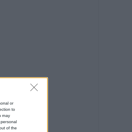
sonal or
ection to
ou may
 personal
out of the