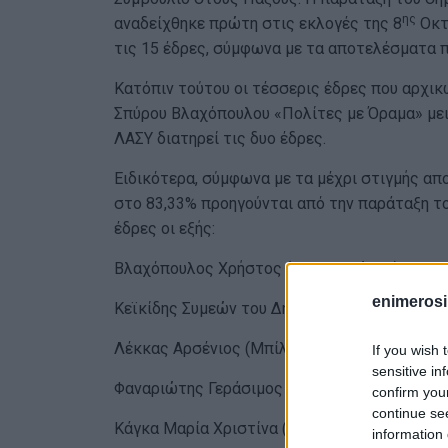
ης
αναδείχθηκε πρώτη στις εκλογές της 8
Οκτ
τις 15 έδρες, σύμφωνα με τα αποτελέσματα π
Κατόπιν τούτου οι τέσσερις έδρες που αρχι
Σπύρου Βλαχόπουλου «Πολίτες με Όραμα» μειώ
ΛΑΣΥ διατηρεί τις δυο έδρες.
Ειδικότερα, σύμφωνα με τα μέχρι στιγμής α
στο 83,33% προηγούνται από την παράταξη το
έδρες οι εξής:
Βλαχόπουλος Χρήστος (Μπελασιώνης) του Σ
enimerosi
Κεϊκίδης Συμεών του Δημητρίου
Λέκκας Αρσένιος (Μπίλης)
If you wish 
sensitive in
Φαναριώτης Γεράσιμος (Μιστρής)
confirm you
continue se
Κάγκα Μαρία Χριστίνα (Τζέκου)
information 