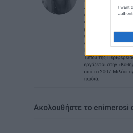
Είναι απόφοιτος του 
I want t
Αριστοτελείου Πανεπι
authenti
δημοσιογράφος αρχικά
συνεχεία στην εφημερ
ρεπορτάζ, ενώ είχε τ
εκδόσεις για την εκπα
στο Τμήμα Δημοσιογρα
Κέρκυρας. Εν συνεχεί
Τύπου της Περιφέρεια
εργάζεται στην «Καθη
από το 2007. Μιλάει αγ
παιδιά.
Ακολουθήστε το enimerosi