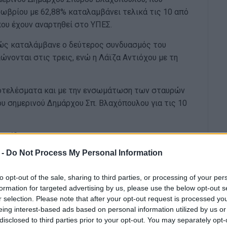
ωβρίου με 62,88% καταλαμβάνει τελικά τις 10 από
ου έχουν αναρτηθεί στο ΥΠΕΣ.
κώς καταλάμβανε ο δεύτερος συνδυασμός του
νονται στις τρεις, ενώ η Λάϊζα Αντιόχου με τη
ποτελέσματα και με την ενσωμάτωση των σταυρών
υ σημερινού Δημάρχου Σπ. Βλαχόπουλου για τις 10
πυρίδωνα
 -
Do Not Process My Personal Information
to opt-out of the sale, sharing to third parties, or processing of your per
formation for targeted advertising by us, please use the below opt-out s
r selection. Please note that after your opt-out request is processed y
eing interest-based ads based on personal information utilized by us or
disclosed to third parties prior to your opt-out. You may separately opt-