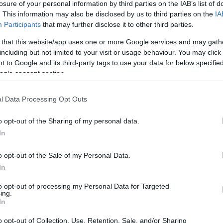
losure of your personal information by third parties on the IAB’s list of
. This information may also be disclosed by us to third parties on the
IA
Participants
that may further disclose it to other third parties.
 that this website/app uses one or more Google services and may gath
including but not limited to your visit or usage behaviour. You may click 
 to Google and its third-party tags to use your data for below specifi
ogle consent section.
l Data Processing Opt Outs
o opt-out of the Sharing of my personal data.
In
υ αναδείχθηκε δεύτερη με ποσοστό 23,23%
o opt-out of the Sale of my Personal Data.
ρες προηγούνται έναντι των άλλων υποψηφίων του
In
Μαρούλης.
to opt-out of processing my Personal Data for Targeted
ing.
In
 δημοτική σύμβουλος εκλέγεται η επικεφαλής της
o opt-out of Collection, Use, Retention, Sale, and/or Sharing