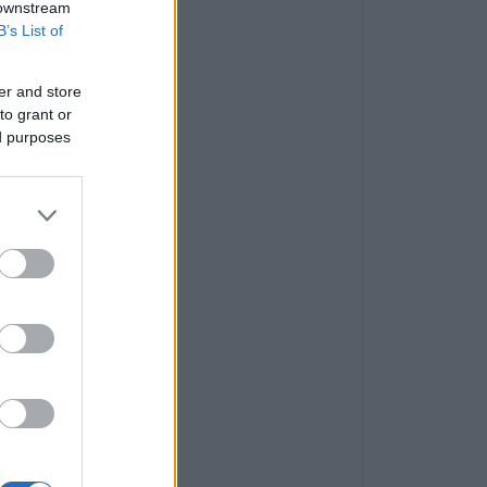
 downstream
B’s List of
er and store
to grant or
ed purposes