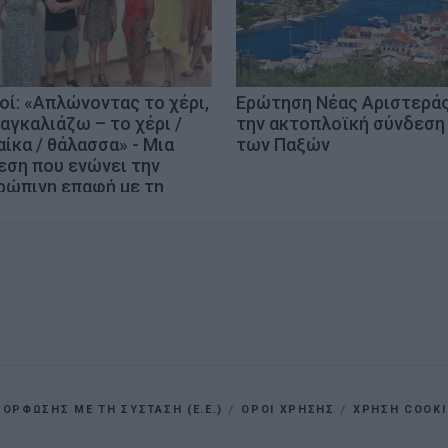
οί: «Απλώνοντας το χέρι,
Ερώτηση Νέας Αριστεράς
 αγκαλιάζω – το χέρι /
την ακτοπλοϊκή σύνδεση
αίκα / θάλασσα» - Μια
των Παξών
εση που ενώνει την
ρώπινη επαφή με τη
η και την έμπνευση
ΡΦΩΣΗΣ ΜΕ ΤΗ ΣΥΣΤΑΣΗ (Ε.Ε.)
ΌΡΟΙ ΧΡΗΣΗΣ
ΧΡΗΣΗ COOKI