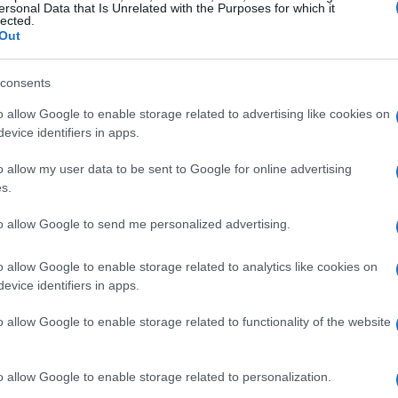
αίνεται ότι θα έχει τον Σωτήρη-Μαλιφούς
ersonal Data that Is Unrelated with the Purposes for which it
lected.
ες ψήφους για την δεύτερη έδρα.
Out
αξούς ανήλθε στο 57,80%. Ειδικότερα, από τους
consents
ρα ψηφοδέλτια βρέθηκαν 1.425, άκυρα 32 και λευκά
o allow Google to enable storage related to advertising like cookies on
evice identifiers in apps.
ών υποψηφίων είναι ενδεικτικά και προέρχονται
υργείο Εσωτεικών. Τα επίσημα στοιχεία
o allow my user data to be sent to Google for online advertising
s.
to allow Google to send me personalized advertising.
o allow Google to enable storage related to analytics like cookies on
evice identifiers in apps.
o allow Google to enable storage related to functionality of the website
ΙΑΝΝΗ
o allow Google to enable storage related to personalization.
η γεννήθηκε και μεγάλωσε στη Θεσσαλονίκη.