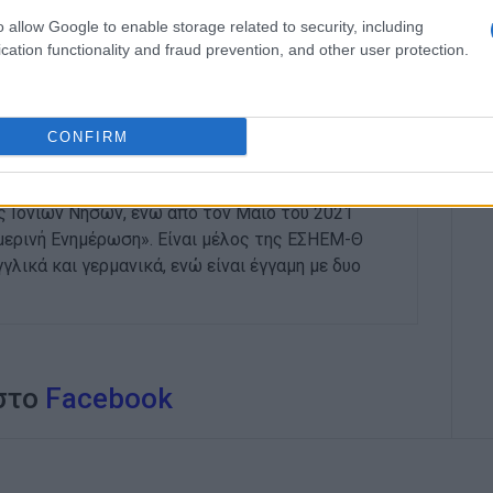
Τμήματος Δημοσιογραφίας και ΜΜΕ του
o allow Google to enable storage related to security, including
στημίου Θεσσαλονίκης. Εργάστηκε ως
cation functionality and fraud prevention, and other user protection.
 σε περιοδικά της συμπρωτεύουσας και εν
ίδα «Αγγελιοφόρος» υπηρετώντας το ελεύθερο
ον συντονισμό ύλης σε έκτακτες ένθετες
ίδευση. Τα έτη 2016 – 2017 υπήρξε διδάσκουσα
CONFIRM
φίας Συντακτών & Ρεπόρτερ του Δημόσιου ΙΕΚ
α απασχολήθηκε ως δημοσιογράφος στο Γραφείο
ς Ιονίων Νήσων, ενώ από τον Μάιο του 2021
μερινή Ενημέρωση». Είναι μέλος της ΕΣΗΕΜ-Θ
γλικά και γερμανικά, ενώ είναι έγγαμη με δυο
 στο
Facebook