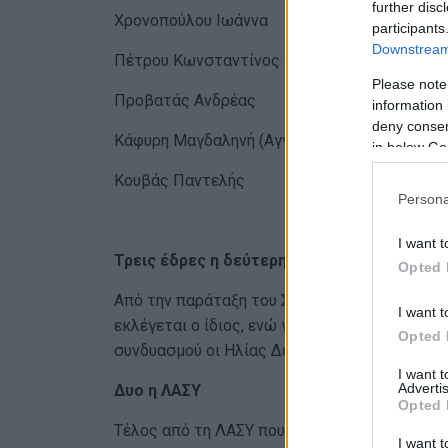
further disc
Χρονοπούλου Ιωάννα
participants
Downstream 
Πέτρου Κωνσταντίνος (Σγαρίλιος)
Please note
Προβατάς Ανδρέας
information 
deny consent
Κάφυρη Μαγδαληνή (Αγγελή)
in below Go
Κουβάς Παντελής
Persona
I want t
Τρεις έδρες η δεύτερη παράταξη
Opted 
Από την παράταξη του Σπύρου Βλαχόπουλο πο
I want t
εκλέγεται ο ίδιος, ενώ για τις δυο ακόμη έδ
Opted 
συνδυασμού οι Ηλίας Δένδιας και Διονύσιος 
I want 
Advertis
Δυο η ΛΑΣΥ
Opted 
Τέλος από τη ΛΑΣΥ που πήρε ποσοστό 13,89%
I want t