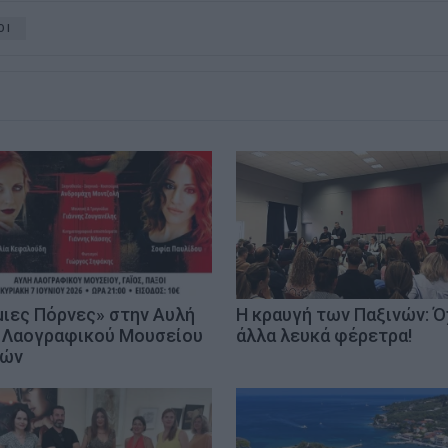
ΟΙ
μιες Πόρνες» στην Αυλή
Η κραυγή των Παξινών: Ό
 Λαογραφικού Μουσείου
άλλα λευκά φέρετρα!
ξών