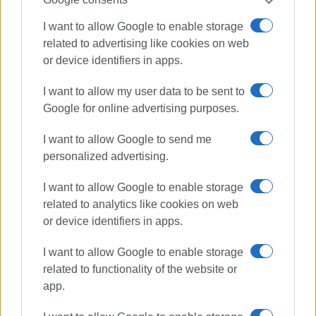
παίρνοντας ίσως αφορμή από τη δήλωση που έκανα στη
I want to allow Google to enable storage
Βουλή, ότι θα έβλεπα θετικά μια συνάντηση με τον
related to advertising like cookies on web
πρόεδρο Erdoğan, υπήρξε αυτή η πρόσκληση για αυτό το
or device identifiers in apps.
γεύμα. Μερικές φορές και αυτά τα γεύματα μπορεί να
είναι και λίγο πιο -δεν θα πω χαλαρά- με λιγότερο
I want to allow my user data to be sent to
αυστηρό και τυπικό πρωτόκολλο.
Google for online advertising purposes.
Όπως έχω πει πολλές φορές, Ελλάδα και Τουρκία
I want to allow Google to send me
πρέπει να συνομιλούμε. Το παράθυρό μας είναι πάντα
personalized advertising.
ανοιχτό στον διάλογο. Η πόρτα μας είναι κλειστή σε
οποιαδήποτε πρόκληση και σε οποιαδήποτε
I want to allow Google to enable storage
αμφισβήτηση κυριαρχίας και κυριαρχικών
related to analytics like cookies on web
δικαιωμάτων.
or device identifiers in apps.
I want to allow Google to enable storage
Εμφανίσεις: 78
related to functionality of the website or
app.