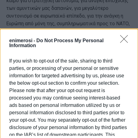
καιρό για στρατηγική αυτονομία, για ανάγκη ενίσχυσης
των αμυντικών μας δαπανών, για μεγαλύτερο
συντονισμό σε ευρωπαϊκό επίπεδο, για την ανάγκη η
Ευρώπη από μόνη της, συμπληρωματικά προς το ΝΑΤΟ,
να μπορεί να έχει τη δυνατότητα να υπερασπίζεται τα
εθνικά, υπερεθνικά γεωπολιτικά της συμφέροντα.
enimerosi -
Do Not Process My Personal
Information
Ήμασταν λίγοι αυτοί που τα λέγαμε πριν από κάποιους
μήνες, πριν από κάποια χρόνια. Τώρα γινόμαστε πολύ
If you wish to opt-out of the sale, sharing to third
περισσότεροι και πολλές ευρωπαϊκές χώρες πια
parties, or processing of your personal or sensitive
δεσμεύονται ότι θα αυξήσουν τους προϋπολογισμούς
information for targeted advertising by us, please use
τους.
the below opt-out section to confirm your selection.
Κάποιες χώρες λένε ότι θα φτάσουν πιο γρήγορα στο
Please note that after your opt-out request is
2% -όσες είναι μέλη του ΝΑΤΟ- σε σχέση με το τι είχαν
processed you may continue seeing interest-based
προγραμματίσει. Η Γερμανία κάνει μια τεράστια στροφή
ads based on personal information utilized by us or
personal information disclosed to third parties prior to
στην πολιτική της, ουσιαστικά ακυρώνοντας μια
your opt-out. You may separately opt-out of the further
πολιτική που έχει τις ρίζες της στον Β’ Παγκόσμιο
disclosure of your personal information by third parties
Πόλεμο, ενισχύοντας σημαντικά τις αμυντικές της
on the IAB’s list of downstream participants. This
δυνατότητες.