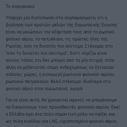
Το ενεργειακό
Υπάρχει μία διατύπωση στα συμπεράσματα, ότι η
βούληση των κρατών-μελών της Ευρωπαϊκής Ένωσης
είναι να μειώσουν την εξάρτησή τους από το ρωσικό
φυσικό αέριο, το πετρέλαιο, τις πρώτες ύλες της
Ρωσίας, όσο το δυνατόν πιο σύντομα. Στέκομαι στο
“όσο το δυνατόν πιο σύντομα”, διότι νομίζω είναι
κοινός τόπος ότι δεν μπορεί από τη μία στιγμή στην
άλλη να μηδενιστεί, όπως ενδεχομένως να ζητούσαν
κάποιες χώρες, η εισαγωγή ρωσικού φυσικού αερίου,
ρωσικού πετρελαίου. Αλλά στέκομαι ιδιαίτερα στο
φυσικό αέριο στην ευρωπαϊκή αγορά.
Για να γίνει αυτό, θα χρειαστεί αφενός να μπορέσουμε
να διευρύνουμε τους προμηθευτές φυσικού αερίου. Εκεί
η Ελλάδα έχει ένα πολύ σημαντικό ρόλο να παίξει και
ως πύλη εισόδου για LNG, υγροποιημένο φυσικό αέριο,