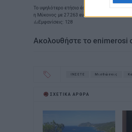
Το υψηλότερο ετήσιο έσοδο ανά κατάλυμα εμφ
η Μύκονος με 27.263 ευρώ.
Εμφανίσεις: 128
Ακολουθήστε το enimerosi
ΙΝΣΕΤΕ
Μισθώσεις
Κ
ΣΧΕΤΙΚA AΡΘΡΑ