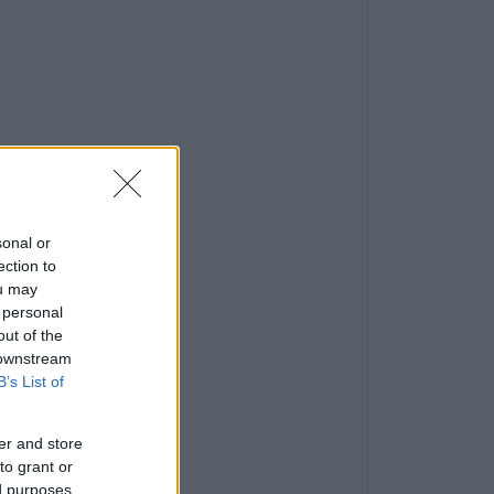
sonal or
ection to
ou may
 personal
out of the
 downstream
B’s List of
er and store
to grant or
ed purposes