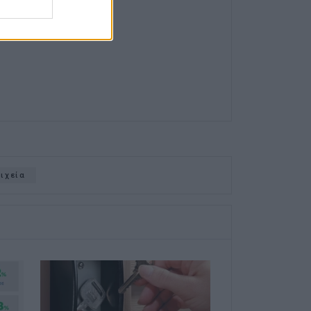
οιχεία