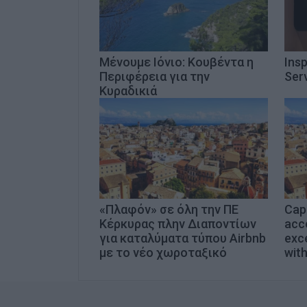
Μένουμε Ιόνιο: Κουβέντα η
Ins
Περιφέρεια για την
Serv
Κυραδικιά
«Πλαφόν» σε όλη την ΠΕ
Cap
Κέρκυρας πλην Διαποντίων
acc
για καταλύματα τύπου Airbnb
exce
με το νέο χωροταξικό
with