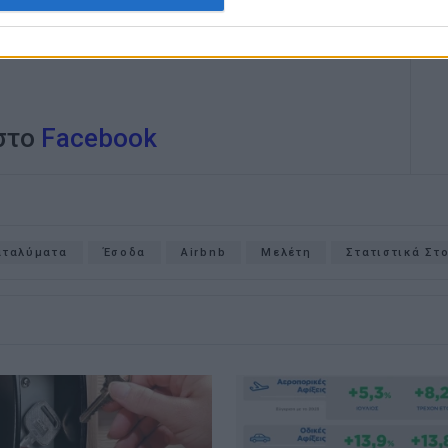
άνισε η Σαντορίνη με 31.734 ευρώ και ακολούθησε
 στο
Facebook
αταλύματα
Έσοδα
Airbnb
Μελέτη
Στατιστικά Στ