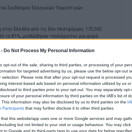
 του Συνδέσμου Ελληνικών Τουριστικών
η στην Ελλάδα από τις δύο πλατφόρμες 170.542
δή το 81%, μισθώθηκαν τουλάχιστον μια φορά.
ατα, ενώ στα υπόλοιπα 16.197 υπήρχαν
 -
Do Not Process My Personal Information
υ καταλύματος. Από τα 1,15 δισ. ευρώ συνολικών
τα αυτόνομα καταλύματα. Για τα καταλύματα αυτά, η
to opt-out of the sale, sharing to third parties, or processing of your per
formation for targeted advertising by us, please use the below opt-out s
διαμορφώθηκε στα 146 ευρώ, το ημερήσιο έσοδο ανά
r selection. Please note that after your opt-out request is processed y
τήσιο έσοδο σε 8.912 ευρώ. Ας σημειωθεί πως οι
eing interest-based ads based on personal information utilized by us or
ς της αγοράς βραχυχρόνιων μισθώσεων, ενώ
disclosed to third parties prior to your opt-out. You may separately opt-
η για διαμονή το 2018 εκτιμάται ότι ανήλθε σε 9,9
losure of your personal information by third parties on the IAB’s list of
. This information may also be disclosed by us to third parties on the
IA
Participants
that may further disclose it to other third parties.
 that this website/app uses one or more Google services and may gath
including but not limited to your visit or usage behaviour. You may click 
ρόνιων μισθώσεων επιβάλει πλέον την ανάγκη
 to Google and its third-party tags to use your data for below specifi