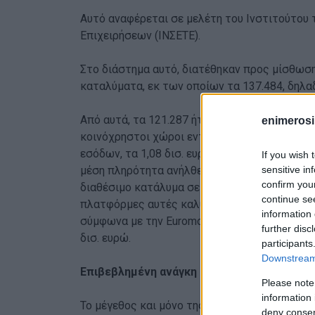
Αυτό αναφέρεται σε μελέτη του Ινστιτούτου
Επιχειρήσεων (ΙΝΣΕΤΕ).
Στο διάστημα αυτό, διατέθηκαν προς μίσθωσ
καταλύματα, εκ των οποίων τα 137.484, δηλα
Από αυτά, τα 121.287 ήταν αυτόνομα καταλύμ
enimerosi
κοινόχρηστοι χώροι εντός του ενοικιαζόμενο
εσόδων, τα 1,08 δισ. ευρώ εισπράχθηκαν από 
If you wish 
sensitive in
μέση πληρότητα ανήλθε σε 53%, η μέση τιμή 
confirm you
διαθέσιμο κατάλυμα σε 77 ευρώ και το μέσο ε
continue se
πλατφόρμες αυτές καλύπτουν μόνο ένα μέρο
information 
σύμφωνα με την Euromonitor, η συνολική δαπάν
further disc
δισ. ευρώ.
participants
Downstream 
Επιβεβλημένη ανάγκη η ρύθμιση της αγοράς
Please note
information 
Το μέγεθος και μόνο της αγοράς των βραχυχ
deny consent