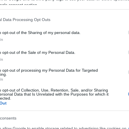
άθε ευκαιρία τα τελευταία χρόνια έχοντας
ogle consent section.
σμών, διεθνώς σε ότι αφορά τους τρόπους
l Data Processing Opt Outs
κή μίσθωση καταλυμάτων από τουρίστες μέσω
o opt-out of the Sharing of my personal data.
έχει πολλαπλές επιπτώσεις, τόσο εντός του
In
μέσω του συχνά αθέμιτου ανταγωνισμού προς τις
 αγορών, όσο και εκτός αυτής, δημιουργώντας
o opt-out of the Sale of my Personal Data.
ντας» κατοίκους από ολόκληρες περιοχές,
In
νοντας τα ενοίκια, προκαλώντας έλλειψη στέγης σε
to opt-out of processing my Personal Data for Targeted
ing.
In
ρίοδο
o opt-out of Collection, Use, Retention, Sale, and/or Sharing
ersonal Data that Is Unrelated with the Purposes for which it
lected.
μηνο Ιούνιος 2018-Μάϊος 2019, για τα αυτόνομα
Out
 φορά, οι μισθώσεις μέσω Airbnb και HomeAway,
 στην Ελλάδα με ελαφρά μικρότερη ένταση κατά τη
consents
o allow Google to enable storage related to advertising like cookies on