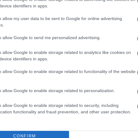
του καλοκαιριού και έπειτα αναμενόμενη πτώση και
evice identifiers in apps.
ύξηση να έρχεται πάλι από την άνοιξη και έπειτα. Η
o allow my user data to be sent to Google for online advertising
υστο του 2018 με 68% και ακολουθούν ο Ιούλιος με
s.
to allow Google to send me personalized advertising.
 Ιούλιος στα 172 ευρώ, ακολούθησε ο Αύγουστος
τόσο, λόγω της υψηλότερης πληρότητας, το ημερήσιο
o allow Google to enable storage related to analytics like cookies on
ερο τον Αύγουστο, στα 116 ευρώ και ακολούθησαν ο
evice identifiers in apps.
o allow Google to enable storage related to functionality of the website
 επιμέρους περιοχών της Ελλάδας, ως προς τη
σοδα. Επιγραμματικά, η Σαντορίνη εμφάνισε τη
o allow Google to enable storage related to personalization.
όνομα καταλύματα και ακολούθησαν η Αθήνα με 60%
o allow Google to enable storage related to security, including
cation functionality and fraud prevention, and other user protection.
ν στα 341 ευρώ, ενώ την πρώτη θέση είχε η
ητα, η Μέση Τιμή Καταλύματος στην Αθήνα είναι
λή παρουσιάζει η Θεσσαλονίκη με 45 ευρώ.
CONFIRM