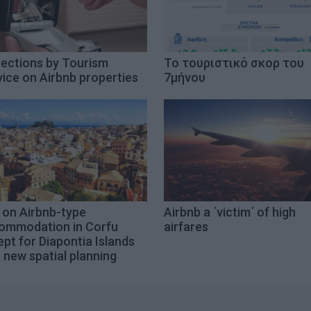
pections by Tourism
Το τουριστικό σκορ του
ice on Airbnb properties
7μήνου
 on Airbnb-type
Airbnb a ΄victim΄ of high
ommodation in Corfu
airfares
pt for Diapontia Islands
 new spatial planning