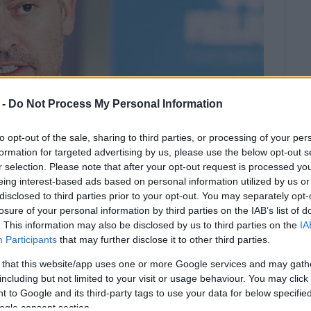
 -
Do Not Process My Personal Information
to opt-out of the sale, sharing to third parties, or processing of your per
formation for targeted advertising by us, please use the below opt-out s
r selection. Please note that after your opt-out request is processed y
eing interest-based ads based on personal information utilized by us or
disclosed to third parties prior to your opt-out. You may separately opt-
losure of your personal information by third parties on the IAB’s list of
. This information may also be disclosed by us to third parties on the
IA
Ξενοδοχειακού Επιμελητηρίου
Participants
that may further disclose it to other third parties.
 that this website/app uses one or more Google services and may gath
ροσφέρονται για τουριστική μίσθωση στο ευρύτερο
including but not limited to your visit or usage behaviour. You may click 
μό ξενοδοχειακών κλινών, σύμφωνα με τον πρόεδρο
 to Google and its third-party tags to use your data for below specifi
ogle consent section.