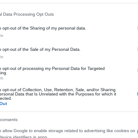
έτος, αν και υπήρξε σημαντική αύξηση των
l Data Processing Opt Outs
τα ήταν από μειωμένη έως οριακά αυξημένη.
o opt-out of the Sharing of my personal data.
In
ικού στο αεροδρόμιο έδειξε ότι το 2017 το 54%
ελματικούς λόγους και το 30% μεταφέρθηκε
o opt-out of the Sale of my Personal Data.
 Ελλάδας, κυρίως - όσον αφορά ταξιδιώτες αναψυχής
In
Ρόδο.
to opt-out of processing my Personal Data for Targeted
ε την υψηλότερη ανάπτυξη κατά την περίοδο 2012-
ing.
In
ια δουλειά παρουσίασε αύξηση 46%, ωστόσο το
βατών που μεταφέρθηκαν σε άλλους προορισμούς
o opt-out of Collection, Use, Retention, Sale, and/or Sharing
ersonal Data that Is Unrelated with the Purposes for which it
γκριση με το 2012.
lected.
Out
 στο
Facebook
consents
o allow Google to enable storage related to advertising like cookies on
evice identifiers in apps.