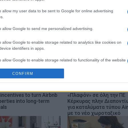
o allow my user data to be sent to Google for online advertising
ς
Airbnb
Ξενοδοχειακό Επιμελητήριο Ελλάδος
s.
to allow Google to send me personalized advertising.
o allow Google to enable storage related to analytics like cookies on
evice identifiers in apps.
o allow Google to enable storage related to functionality of the website
CONFIRM
o allow Google to enable storage related to personalization.
o allow Google to enable storage related to security, including
incentives to turn Airbnb
«Πλαφόν» σε όλη την ΠΕ
cation functionality and fraud prevention, and other user protection.
erties into long-term
Κέρκυρας πλην Διαποντί
als
για καταλύματα τύπου Ai
με το νέο χωροταξικό