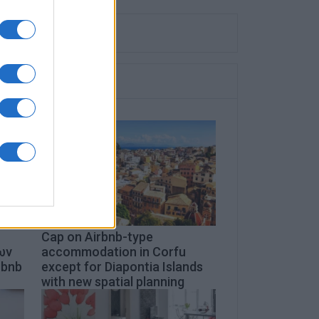
Cap on Airbnb-type
ων
accommodation in Corfu
rbnb
except for Diapontia Islands
with new spatial planning