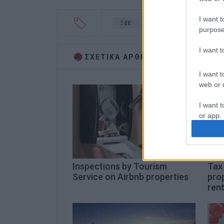
I want t
ΞΕΕ
Αλέξανδρος Βασιλικό
purpose
I want 
ΣΧΕΤΙΚA AΡΘΡΑ
I want t
web or d
I want t
or app.
I want t
I want t
Inspections by Tourism
Tax 
authenti
Service on Airbnb properties
prop
rent