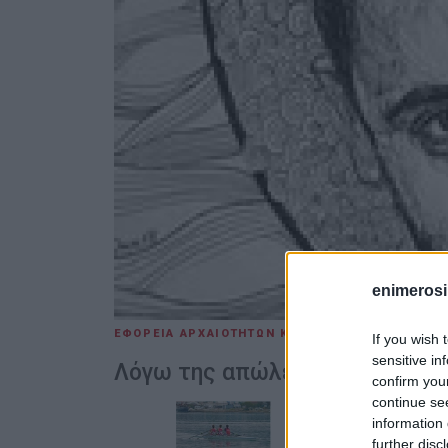
enimerosi
ΕΦΟΡΕΙΑ ΑΡΧΑΙΟΤΗΤΩΝ ΚΕΡΚΥΡΑΣ
09 ΑΥΓΟΎΣΤΟ
If you wish 
sensitive in
Λόγω της απώλειας του Γιάννη
confirm you
continue se
information 
further disc