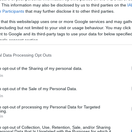
. This information may also be disclosed by us to third parties on the
IA
Participants
that may further disclose it to other third parties.
 that this website/app uses one or more Google services and may gath
including but not limited to your visit or usage behaviour. You may click 
αιοτήτων Κέρκυρας με δελτίο τύπου που
 to Google and its third-party tags to use your data for below specifi
ώσεις για το Σάββατο 9/8 στο Παλαιό Φρούριο
ogle consent section.
), ματαιώνονται εξαιτίας της απώλειας του Γιάννη
l Data Processing Opt Outs
 μόνο για επίσκεψη έως τα μεσάνυκτα.
o opt-out of the Sharing of my personal data.
In
o opt-out of the Sale of my Personal Data.
In
to opt-out of processing my Personal Data for Targeted
ing.
In
ΟΠΟΥΛΟΣ
λος είναι απόφοιτος του τμήματος
o opt-out of Collection, Use, Retention, Sale, and/or Sharing
ersonal Data that Is Unrelated with the Purposes for which it