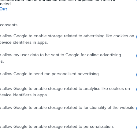
του Πανεπιστημίου Αιγαίου (Ρόδος), με
lected.
ς Σχέσεις. Επιπλέον, είναι κάτοχος
Out
 από το Πανεπιστήμιο του Readingστις
consents
o allow Google to enable storage related to advertising like cookies on
evice identifiers in apps.
o allow my user data to be sent to Google for online advertising
s.
to allow Google to send me personalized advertising.
o allow Google to enable storage related to analytics like cookies on
 στο
Facebook
evice identifiers in apps.
o allow Google to enable storage related to functionality of the website
o allow Google to enable storage related to personalization.
ΥΡΑΣ
ΜΑΤΑΙΩΣΗ
ΕΚΔΗΛΩΣΕΙΣ