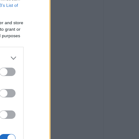
B’s List of
er and store
to grant or
ed purposes