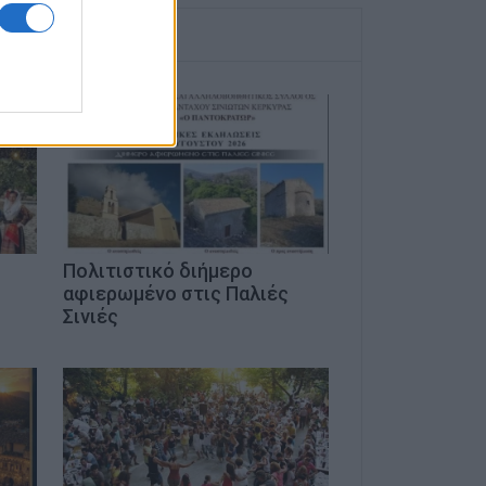
ό
Πολιτιστικό διήμερο
αφιερωμένο στις Παλιές
Σινιές