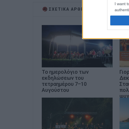
I want t
ΣΧΕΤΙΚA AΡΘΡΑ
authenti
Το ημερολόγιο των
Γιο
εκδηλώσεων του
Δεκ
τετραημέρου 7–10
Στα
Αυγούστου
πολ
ψυχ