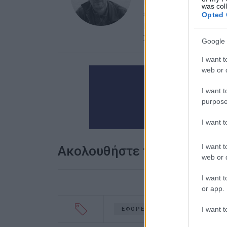
Μεσογειακών Σπουδών 
was col
ειδίκευση στις Διεθνεί
Opted 
Μεταπτυχιακού Τίτλου
Στρατηγικές Σπουδές.
Google 
I want t
web or d
I want t
purpose
I want 
I want t
Ακολουθήστε το enimerosi
web or d
I want t
or app.
I want t
ΕΦΟΡΕΙΑ ΑΡΧΑΙΟΤΗΤΩΝ ΚΕΡΚ