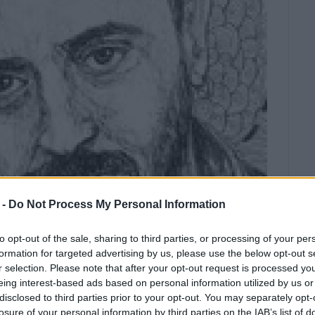
 -
Do Not Process My Personal Information
Υ 2025
/
14:31
ΒΑΣΙΛΗΣ ΠΑΝΤΑΖΟΠΟΥΛΟΣ
to opt-out of the sale, sharing to third parties, or processing of your per
formation for targeted advertising by us, please use the below opt-out s
 Δημητρά
r selection. Please note that after your opt-out request is processed y
eing interest-based ads based on personal information utilized by us or
disclosed to third parties prior to your opt-out. You may separately opt-
losure of your personal information by third parties on the IAB’s list of