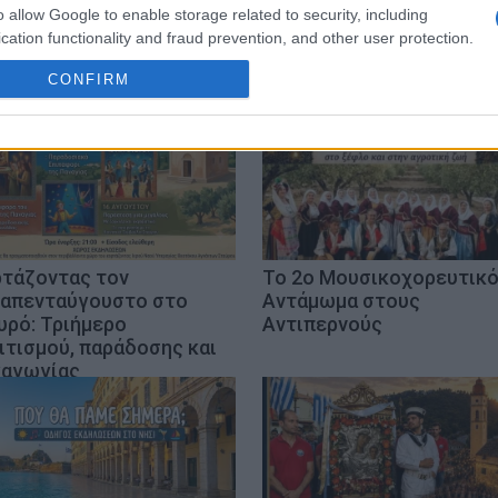
o allow Google to enable storage related to security, including
cation functionality and fraud prevention, and other user protection.
CONFIRM
ρτάζοντας τον
Το 2ο Μουσικοχορευτικ
απενταύγουστο στο
Αντάμωμα στους
υρό: Τριήμερο
Αντιπερνούς
ιτισμού, παράδοσης και
αγωγίας