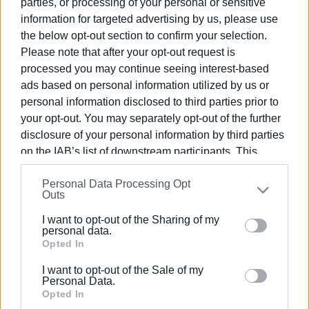
parties, or processing of your personal or sensitive
information for targeted advertising by us, please use
the below opt-out section to confirm your selection.
05 ΔΕΚΕΜΒΡΊΟΥ 2024
/
12:40
Ερώτηση Νέας Αριστεράς για την
Please note that after your opt-out request is
ακτοπλοϊκή σύνδεση των Παξών
processed you may continue seeing interest-based
ads based on personal information utilized by us or
personal information disclosed to third parties prior to
22 NOV 2024
/
12:41
your opt-out. You may separately opt-out of the further
Επιστολή Περιφερειάρχη και
Δημάρχων στον Πρωθυπουργό για
disclosure of your personal information by third parties
παράταση της κτηματογράφησης
on the IAB’s list of downstream participants. This
information may also be disclosed by us to third parties
Personal Data Processing Opt
on the
IAB’s List of Downstream Participants
that may
09 NOV 2024
/
15:11
Outs
Πρόστιμα σε βάρος δύο πολιτών
further disclose it to other third parties.
επέβαλε η Πυροσβεστική Υπηρεσία
I want to opt-out of the Sharing of my
Please note that this website/app uses one or more
personal data.
Google services and may gather and store information
Opted In
09 NOV 2024
/
11:39
including but not limited to your visit or usage
Ακόμη δύο φωτιές σε Πετριτή και
I want to opt-out of the Sale of my
behaviour. You may click to grant or deny consent to
Παξούς
Personal Data.
Google and its third-party tags to use your data for
Opted In