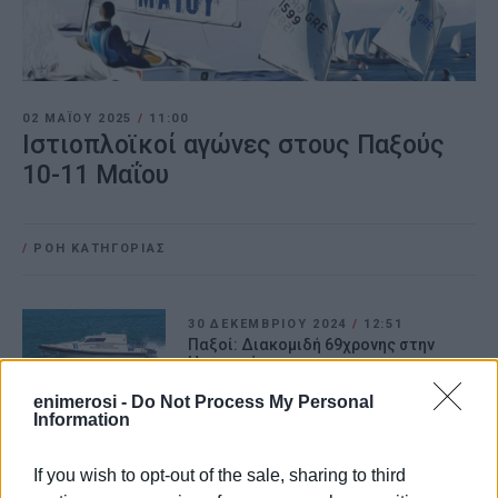
02 ΜΑΪ́ΟΥ 2025
/
11:00
Ιστιοπλοϊκοί αγώνες στους Παξούς
10-11 Μαΐου
/
ΡΟΗ ΚΑΤΗΓΟΡΙΑΣ
30 ΔΕΚΕΜΒΡΊΟΥ 2024
/
12:51
Παξοί: Διακομιδή 69χρονης στην
Ηγουμενίτσα
enimerosi -
Do Not Process My Personal
Information
18 ΔΕΚΕΜΒΡΊΟΥ 2024
/
12:50
Ερώτηση ΚΚΕ για το τμήμα Ένταξης
Γυμνασίου με Λυκειακές Τάξεις
If you wish to opt-out of the sale, sharing to third
Παξών