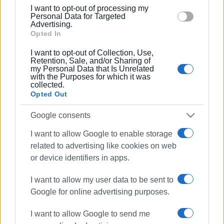
below specified purposes in below Google consent
I want to opt-out of processing my
section.
30 ΟΚΤΩΒΡΊΟΥ 2024
/
16:26
Personal Data for Targeted
Ακόμη πέφτει ξύλο στους Παξούς,
Advertising.
μπήκε ο κόσμος στο γήπεδο
Opted In
I want to opt-out of Collection, Use,
Retention, Sale, and/or Sharing of
04 ΟΚΤΩΒΡΊΟΥ 2024
/
13:25
my Personal Data that Is Unrelated
Παξοί: Διακομιδή 73χρονης στην
with the Purposes for which it was
Ηγουμενίτσα
collected.
Opted Out
18 ΣΕΠΤΕΜΒΡΊΟΥ 2024
/
10:34
Google consents
Ακυβερνησία σκάφους στους Παξούς
I want to allow Google to enable storage
related to advertising like cookies on web
or device identifiers in apps.
09 ΣΕΠΤΕΜΒΡΊΟΥ 2024
/
11:41
Δύο διακομιδές από τους Παξούς
I want to allow my user data to be sent to
στην Κέρκυρα
Google for online advertising purposes.
I want to allow Google to send me
31 ΑΥΓΟΎΣΤΟΥ 2024
/
20:43
Εκδήλωση στην γιορτή του Αγίου