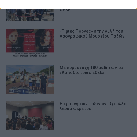
Σταθμός στον Γάιο Παξών –
Επένδυση 911.000 ευρώ από τον
ΟΛΚΕ
«Τίμιες Πόρνες» στην Αυλή του
Λαογραφικού Μουσείου Παξών
Με συμμετοχή 180 μαθητών τα
«Καποδίστρεια 2026»
Η κραυγή των Παξινών: Όχι άλλα
λευκά φέρετρα!