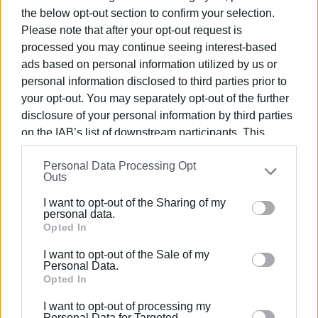
the below opt-out section to confirm your selection.
-
e–mail :
naopaxon@gmail.com
Please note that after your opt-out request is
processed you may continue seeing interest-based
- τηλ. 6972307554
ads based on personal information utilized by us or
Εμφανίσεις: 113
personal information disclosed to third parties prior to
your opt-out. You may separately opt-out of the further
disclosure of your personal information by third parties
Ακολουθήστε το enimerosi στο
Facebook
on the IAB’s list of downstream participants. This
information may also be disclosed by us to third parties
Personal Data Processing Opt
on the
IAB’s List of Downstream Participants
that may
Συνδρομητές στο e-paper
Outs
further disclose it to other third parties.
I want to opt-out of the Sharing of my
Please note that this website/app uses one or more
personal data.
Google services and may gather and store information
Opted In
including but not limited to your visit or usage
I want to opt-out of the Sale of my
behaviour. You may click to grant or deny consent to
Personal Data.
Google and its third-party tags to use your data for
Opted In
below specified purposes in below Google consent
I want to opt-out of processing my
section.
Personal Data for Targeted