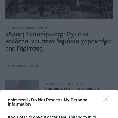
07 ΙΟΥΛΊΟΥ 2026
/
19:44
«Λαϊκή Συσπείρωση»: Όχι στα
ναύδετα, ναι στον δημόσιο χαρακτήρα
της Γαρίτσας
/
ΡΟΗ ΚΑΤΗΓΟΡΙΑΣ
26 ΜΑΪ́ΟΥ 2026
/
17:27
Ερωτήματα για την αντιπυρική
θωράκιση της Κέρκυρας θέτει η Λαϊκή
Συσπείρωση
enimerosi -
Do Not Process My Personal
Information
27 ΜΑΪ́ΟΥ 2026
/
09:49
If you wish to opt-out of the sale, sharing to third