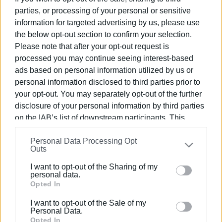
Η Λαϊκή Συσπείρωση ζητά από το
δήμαρχο ανάκληση «συκοφαντικών
parties, or processing of your personal or sensitive
και χυδαίων» αναφορών
information for targeted advertising by us, please use
the below opt-out section to confirm your selection.
Please note that after your opt-out request is
23 ΑΠΡΙΛΊΟΥ 2026
/
19:39
Ζητούν απαντήσεις για το επίδομα
processed you may continue seeing interest-based
αγροτικών ιατρών στα Ιόνια
ads based on personal information utilized by us or
personal information disclosed to third parties prior to
your opt-out. You may separately opt-out of the further
15 ΑΠΡΙΛΊΟΥ 2026
/
18:56
disclosure of your personal information by third parties
Υπάρχουν άλλες προτεραιότητες,
αντί της μαρίνας, στη βόρεια Κέρκυρα
on the IAB’s list of downstream participants. This
information may also be disclosed by us to third parties
Personal Data Processing Opt
on the
IAB’s List of Downstream Participants
that may
04 ΦΕΒΡΟΥΑΡΊΟΥ 2026
/
09:33
Outs
further disclose it to other third parties.
Μόνον 2 εκ. από την κυβέρνηση, τα
υπόλοιπα από την Περιφέρεια
I want to opt-out of the Sharing of my
Please note that this website/app uses one or more
personal data.
Google services and may gather and store information
Opted In
including but not limited to your visit or usage
28 NOV 2025
/
18:51
I want to opt-out of the Sale of my
Πιάστε τα αντιπλημμυρικά και
behaviour. You may click to grant or deny consent to
Personal Data.
αφήστε τα πολιτιστικά
Google and its third-party tags to use your data for
Opted In