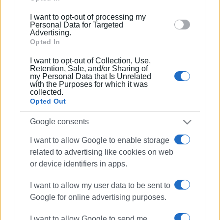
below specified purposes in below Google consent
I want to opt-out of processing my
section.
Personal Data for Targeted
26 NOV 2025
/
14:07
Advertising.
ΛΑΣΥ: Όλοι στο Δημοτικό Συμβούλιο
Opted In
Βορ. Κέρκυρας στις 28/11
I want to opt-out of Collection, Use,
Retention, Sale, and/or Sharing of
07 ΜΑΪ́ΟΥ 2025
/
13:33
my Personal Data that Is Unrelated
with the Purposes for which it was
Απάντηση Τρεπεκλή σε ερώτηση της
collected.
ΛΑ.ΣΥ. για τα μέτρα πυροπροστασίας
Opted Out
Google consents
16 NOV 2024
/
12:32
Η λειψυδρία αποτέλεσμα της
I want to allow Google to enable storage
αντιμετώπισης του νερού ως
εμπόρευμα
related to advertising like cookies on web
or device identifiers in apps.
25 ΙΟΥΛΊΟΥ 2024
/
15:44
I want to allow my user data to be sent to
Κινητοποίηση για το νερό και στο
Νότο
Google for online advertising purposes.
I want to allow Google to send me