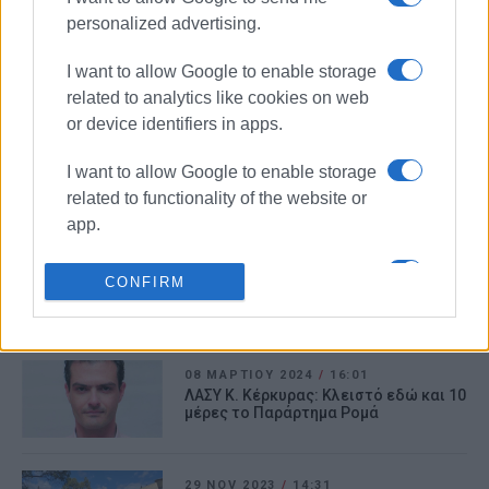
09 ΙΟΥΛΊΟΥ 2024
/
11:52
personalized advertising.
ΛΑΣΥ :«Βουνά» σκουπιδιών σε πολλά
χωριά του Κεντρικού Δήμου
I want to allow Google to enable storage
related to analytics like cookies on web
or device identifiers in apps.
08 ΙΟΥΛΊΟΥ 2024
/
09:00
Το θέμα της δημιουργίας ΣΜΑ στους
Ραχτάδες επαναφέρει η ΛΑΣΥ Ιονίων
I want to allow Google to enable storage
Νήσων
related to functionality of the website or
app.
05 ΙΟΥΝΊΟΥ 2024
/
10:09
I want to allow Google to enable storage
ΛΑ.ΣΥ.: "Ένα ακόμη κομμάτι του Βίδο,
CONFIRM
«δωράκι» στους ιδιώτες από τη
related to personalization.
Δημοτική Αρχή"
I want to allow Google to enable storage
related to security, including
08 ΜΑΡΤΊΟΥ 2024
/
16:01
ΛΑΣΥ Κ. Κέρκυρας: Κλειστό εδώ και 10
authentication functionality and fraud
μέρες το Παράρτημα Ρομά
prevention, and other user protection.
29 NOV 2023
/
14:31