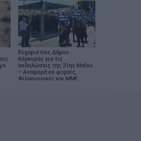
Ευχαριστίες Δήμου
εις
Κέρκυρας για τις
γο
εκδηλώσεις της 21ης Μαΐου
– Αναφορά σε φορείς,
Φιλαρμονικές και ΜΜΕ