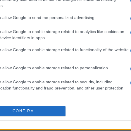
s.
to allow Google to send me personalized advertising.
o allow Google to enable storage related to analytics like cookies on
εις Ενημέρωση από το 1990 σε θέσεις υψηλής
evice identifiers in apps.
στις δημόσιες σχέσεις, το ελεύθερο και το
ζ.
o allow Google to enable storage related to functionality of the website
o allow Google to enable storage related to personalization.
o allow Google to enable storage related to security, including
cation functionality and fraud prevention, and other user protection.
CONFIRM
 στο
Facebook