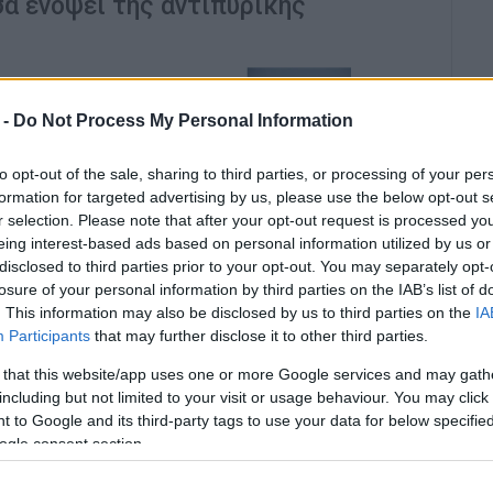
σα ενόψει της αντιπυρικής
 -
Do Not Process My Personal Information
to opt-out of the sale, sharing to third parties, or processing of your per
formation for targeted advertising by us, please use the below opt-out s
r selection. Please note that after your opt-out request is processed y
ιμότητα του Δήμου Κεντρικής Κέρκυρας και των
eing interest-based ads based on personal information utilized by us or
 με εισήγηση στο δημοτικό συμβούλιο, ζητώντας
disclosed to third parties prior to your opt-out. You may separately opt-
η υπηρεσιών και τη χρηματοδότηση ενόψει της
losure of your personal information by third parties on the IAB’s list of
. This information may also be disclosed by us to third parties on the
IA
Participants
that may further disclose it to other third parties.
ντρώνει αυξημένους κινδύνους λόγω της πυκνής
 that this website/app uses one or more Google services and may gath
η πρόσβαση μεγάλων οχημάτων, των διάσπαρτων
including but not limited to your visit or usage behaviour. You may click 
αι της γειτνίασης πολλών περιοχών με δασικές
 to Google and its third-party tags to use your data for below specifi
εριστατικά πυρκαγιών, όπως στη μονάδα Γογγάκη,
ogle consent section.