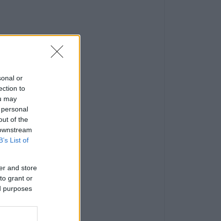
sonal or
ection to
ou may
 personal
out of the
 downstream
B’s List of
er and store
to grant or
ed purposes