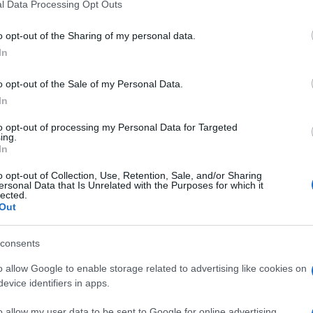
l Data Processing Opt Outs
την πρόληψη και κριτική στον σχεδιασμό της
οστηρίζεται– στην καταστολή των πυρκαγιών και
o opt-out of the Sharing of my personal data.
οπής και έγκαιρης αντιμετώπισης. Επισημαίνονται
In
ξοπλισμού, ανεπαρκών υδατοδεξαμενών,
ιορισμένων μέσων των δημοτικών υπηρεσιών.
o opt-out of the Sale of my Personal Data.
In
ίται ολοκληρωμένο σχέδιο πρόληψης, με
ι αγροτικών δρόμων, συντήρηση δικτύων ύδρευσης,
to opt-out of processing my Personal Data for Targeted
ing.
σχέδια διαφυγής για οικισμούς με περιορισμένες
In
o opt-out of Collection, Use, Retention, Sale, and/or Sharing
ersonal Data that Is Unrelated with the Purposes for which it
αρχή για το αν υπάρχει επικαιροποιημένο σχέδιο
lected.
ηκαν το 2025, πόσα κονδύλια διατέθηκαν και
Out
γιναν για ενίσχυση προσωπικού και ανανέωση
consents
έχωση της Πυροσβεστικής και των υπηρεσιών
o allow Google to enable storage related to advertising like cookies on
evice identifiers in apps.
η ενίσχυση της Δασικής Υπηρεσίας, η
ίηση σχεδίων αποκατάστασης καμένων εκτάσεων.
o allow my user data to be sent to Google for online advertising