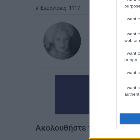
purpose
Εμφανίσεις: 1117
I want 
ΕΛΕΝΗ ΚΟΡΩΝΑΚΗ
I want t
Εργάζεται στις Εκδόσ
web or d
ευθύνης. Ειδικεύεται 
καλλιτεχνικό ρεπορτά
I want t
or app.
I want t
I want t
authenti
Ακολουθήστε το enimerosi