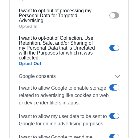
below specified purposes in below Google consent
I want to opt-out of processing my
section.
Personal Data for Targeted
23 ΔΕΚΕΜΒΡΊΟΥ 2020
/
11:44
Advertising.
Πολλές οι βλάβες στο δίκτυο
Opted In
ύδρευσης - αποχέτευσης, διακοπή
νερού
I want to opt-out of Collection, Use,
Retention, Sale, and/or Sharing of
my Personal Data that Is Unrelated
03 ΔΕΚΕΜΒΡΊΟΥ 2020
/
13:43
with the Purposes for which it was
ΔΕΥΑΚ: Σοβαρός υποβιβασμός της
collected.
στάθμης στη γεώτρηση στο
Opted Out
Νεοχωράκι
Google consents
09 ΙΟΥΛΊΟΥ 2020
/
20:32
I want to allow Google to enable storage
Διαρροή υγραερίου σε όχημα στην
related to advertising like cookies on web
Αχαράβη, αποκλείστηκε η περιοχή
or device identifiers in apps.
I want to allow my user data to be sent to
19 ΜΑΪ́ΟΥ 2020
/
15:06
Χάκαραν την EasyJet - Διαρροή
Google for online advertising purposes.
προσωπικών στοιχείων πελατών
I want to allow Google to send me