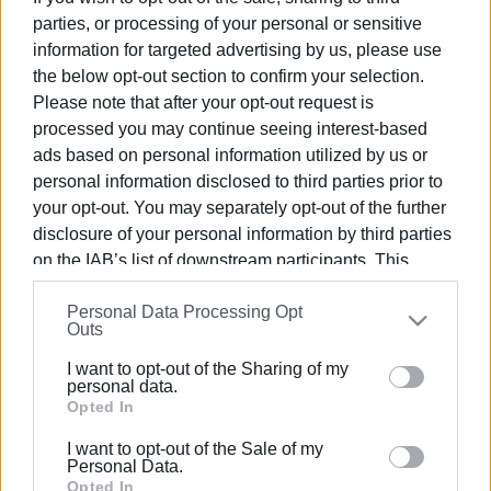
της Χρυσηίδας – Εξετάζεται νέα
parties, or processing of your personal or sensitive
διακοπή υδροδότησης
information for targeted advertising by us, please use
the below opt-out section to confirm your selection.
30 ΙΟΥΝΊΟΥ 2026
/
13:46
Please note that after your opt-out request is
Το βράδυ θα μπουν τα συνεργεία στον
processed you may continue seeing interest-based
αγωγό νερού
ads based on personal information utilized by us or
personal information disclosed to third parties prior to
04 ΦΕΒΡΟΥΑΡΊΟΥ 2026
/
10:09
your opt-out. You may separately opt-out of the further
Νέα βλάβη στον κεντρικό αγωγό στο
disclosure of your personal information by third parties
Φιγαρέτο – Άμεση η επέμβαση της
ΔΕΥΑΚ
on the IAB’s list of downstream participants. This
information may also be disclosed by us to third parties
Personal Data Processing Opt
on the
IAB’s List of Downstream Participants
that may
03 ΙΑΝΟΥΑΡΊΟΥ 2023
/
15:05
Outs
further disclose it to other third parties.
Διαρροή εκατοντάδων κυβικών νερού
επί δύο μήνες στη Βόρεια Κέρκυρα
I want to opt-out of the Sharing of my
Please note that this website/app uses one or more
personal data.
Google services and may gather and store information
Opted In
including but not limited to your visit or usage
26 ΔΕΚΕΜΒΡΊΟΥ 2020
/
20:16
I want to opt-out of the Sale of my
Η βλάβη κεντρικού αγωγού «έκλεισε»
behaviour. You may click to grant or deny consent to
Personal Data.
τη λεωφόρο Αλεξάνδρας (video)
Google and its third-party tags to use your data for
Opted In