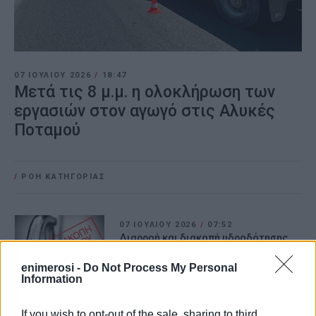
07 ΙΟΥΛΊΟΥ 2026
/
18:47
Μετά τις 8 μ.μ. η ολοκλήρωση των
εργασιών στον αγωγό στις Αλυκές
Ποταμού
/
ΡΟΗ ΚΑΤΗΓΟΡΙΑΣ
07 ΙΟΥΛΊΟΥ 2026
/
07:52
Διαρροή και διακοπή υδροδότησης
στην Παλαιόπολη
enimerosi -
Do Not Process My Personal
Information
02 ΙΟΥΛΊΟΥ 2026
/
10:14
Νέα διαρροή στον κεντρικό αγωγό
If you wish to opt-out of the sale, sharing to third