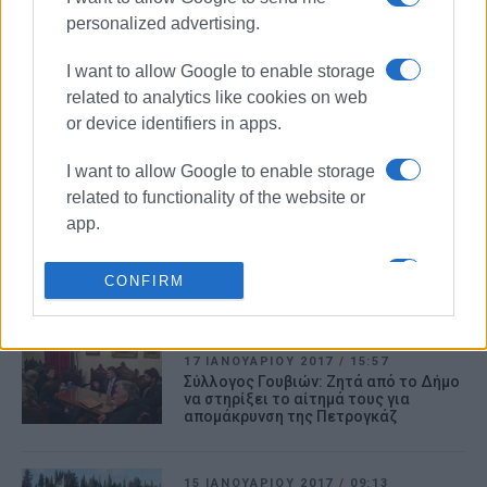
personalized advertising.
31 ΟΚΤΩΒΡΊΟΥ 2017
/
11:54
Άσκηση Αντιμετώπισης Θαλάσσιας
Ρύπανσης από τον ΟΛ.ΚΕ.
I want to allow Google to enable storage
related to analytics like cookies on web
or device identifiers in apps.
25 ΙΑΝΟΥΑΡΊΟΥ 2017
/
12:50
Σφραγίστηκε η δεξαμενή υγραερίου
I want to allow Google to enable storage
στα Γουβιά
related to functionality of the website or
app.
18 ΙΑΝΟΥΑΡΊΟΥ 2017
/
12:37
I want to allow Google to enable storage
Πρασινάλογα
CONFIRM
related to personalization.
I want to allow Google to enable storage
17 ΙΑΝΟΥΑΡΊΟΥ 2017
/
15:57
related to security, including
Σύλλογος Γουβιών: Ζητά από το Δήμο
authentication functionality and fraud
να στηρίξει το αίτημά τους για
απομάκρυνση της Πετρογκάζ
prevention, and other user protection.
15 ΙΑΝΟΥΑΡΊΟΥ 2017
/
09:13