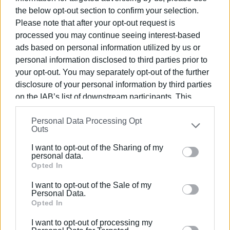
the below opt-out section to confirm your selection.
Please note that after your opt-out request is
processed you may continue seeing interest-based
ads based on personal information utilized by us or
personal information disclosed to third parties prior to
your opt-out. You may separately opt-out of the further
disclosure of your personal information by third parties
on the IAB’s list of downstream participants. This
information may also be disclosed by us to third parties
Personal Data Processing Opt
on the
IAB’s List of Downstream Participants
that may
Outs
further disclose it to other third parties.
I want to opt-out of the Sharing of my
Please note that this website/app uses one or more
personal data.
Google services and may gather and store information
Opted In
including but not limited to your visit or usage
I want to opt-out of the Sale of my
behaviour. You may click to grant or deny consent to
Personal Data.
Google and its third-party tags to use your data for
Opted In
below specified purposes in below Google consent
I want to opt-out of processing my
section.