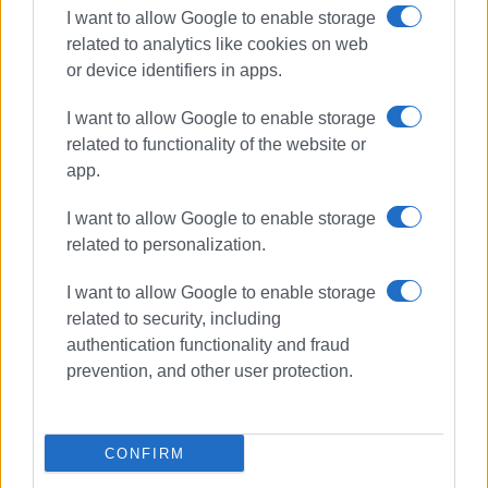
I want to allow Google to enable storage
Εκδήλωση μνήμης στο Μνημείο
related to analytics like cookies on web
των Σέρβων
or device identifiers in apps.
I want to allow Google to enable storage
related to functionality of the website or
Από 24 Ιουλίου θα λειτουργήσουν
app.
οι κατασκηνώσεις Γουβιών «Σταμ.
Δεσύλλας»
I want to allow Google to enable storage
related to personalization.
Σύλλογος Γουβιών: Ζητάμε
I want to allow Google to enable storage
πάρκινγκ κι ο Δήμος νοικιάζει σε
related to security, including
ιδιώτη!
authentication functionality and fraud
prevention, and other user protection.
«Δεν κουνιέται φύλλο» για τις
κατασκηνώσεις Γουβιών -
Διαμαρτυρία ΑμΕΑ
CONFIRM