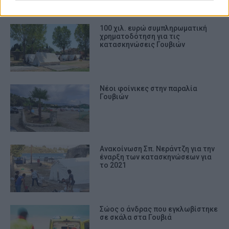
100 χιλ. ευρώ συμπληρωματική
χρηματοδότηση για τις
κατασκηνώσεις Γουβιών
Νέοι φοίνικες στην παραλία
Γουβιών
Ανακοίνωση Σπ. Νεράντζη για την
έναρξη των κατασκηνώσεων για
το 2021
Σώος ο άνδρας που εγκλωβίστηκε
σε σκάλα στα Γουβιά