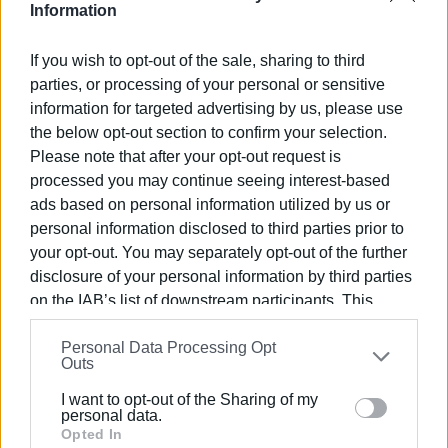
ασφαλής αποδείχτηκε ανεδαφικός μετά τη διαρροή της
Information
εγκατάστασης την περασμένη Δευτέρα 9 Ιανουαρίου
και σε μια χρονική στιγμή όπου η μία δεξαμενή ήταν
If you wish to opt-out of the sale, sharing to third
σφραγισμένη και η άλλη σχεδόν άδεια. Η
parties, or processing of your personal or sensitive
πιθανότητα ατυχήματος από ανθρώπινο λάθος ή άλλη
information for targeted advertising by us, please use
αιτία πάντα υπάρχει όπως επίσης και οι αυξητικές
the below opt-out section to confirm your selection.
τάσεις τρομοκρατικών χτυπημάτων σε τουριστικές
Please note that after your opt-out request is
περιοχές προκαλούν ιδιαίτερη ανησυχία.
processed you may continue seeing interest-based
Για αυτούς τους λόγους άλλωστε τέτοιου είδους
ads based on personal information utilized by us or
εγκαταστάσεις πρέπει να λειτουργούν σε
personal information disclosed to third parties prior to
συγκεκριμένους χώρους και σίγουρα σε μακρινές
your opt-out. You may separately opt-out of the further
αποστάσεις από κατοικημένες περιοχές.
disclosure of your personal information by third parties
Αναρωτιόμαστε πώς μπορεί να λειτουργεί μια
on the IAB’s list of downstream participants. This
εγκατάσταση με μη σύννομη δεξαμενή, όταν ένα
information may also be disclosed by us to third parties
κατάστημα που έχει τμήμα του αυθαίρετο, σφραγίζεται
Personal Data Processing Opt
on the
IAB’s List of Downstream Participants
that may
στο σύνολο του.
Outs
further disclose it to other third parties.
Γιατί μέχρι και σήμερα δεν έχει καθαιρεθεί η μια
I want to opt-out of the Sharing of my
δεξαμενή, η οποία σφραγίστηκε τον Ιούλιο του 2013,
Please note that this website/app uses one or more
personal data.
αφού έχει χαρακτηριστεί αυθαίρετη;
Google services and may gather and store information
Opted In