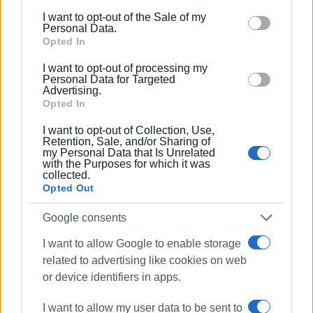
Δεν μπορεί η κοινωνία της Κέρκυρας πλέον να
including but not limited to your visit or usage
I want to opt-out of the Sale of my
φιλοξενεί μια ωρολογιακή βόμβα στην καρδιά ενός
behaviour. You may click to grant or deny consent to
Personal Data.
οικισμού και μιας τουριστικής περιοχής στο κέντρο
Google and its third-party tags to use your data for
Opted In
του νησιού. Ζητούμε ξεκάθαρα τη μόνιμη διακοπή
below specified purposes in below Google consent
I want to opt-out of processing my
λειτουργίας των εγκαταστάσεων υγραερίου στην
section.
Personal Data for Targeted
Advertising.
περιοχή των Γουβιών».
Opted In
Εμφανίσεις: 109
I want to opt-out of Collection, Use,
Retention, Sale, and/or Sharing of
Ακολουθήστε το enimerosi στο
Facebook
my Personal Data that Is Unrelated
with the Purposes for which it was
collected.
Opted Out
Συνδρομητές στο e-paper
Google consents
I want to allow Google to enable storage
related to advertising like cookies on web
or device identifiers in apps.
I want to allow my user data to be sent to