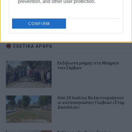
prevention, and other user protection.
Γουβιά
Πολιτιστικός Σύλλογος Γουβιών
CONFIRM
Διαρροή υγραερίου
ΣΧΕΤΙΚA AΡΘΡΑ
Εκδήλωση μνήμης στο Μνημείο
των Σέρβων
Από 24 Ιουλίου θα λειτουργήσουν
οι κατασκηνώσεις Γουβιών «Σταμ.
Δεσύλλας»