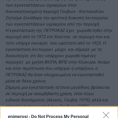
των εγκαταστάσεων υγραερίων στην
πυκνοκατοικημένη περιοχή Γουβιών - Κοντοκαλίου.
Ζητούμε ξεκάθαρα την οριστική διακοπή λειτουργίας
των εγκαταστάσεων υγραερίου από την περιοχή.
Η εγκατάσταση της ΠΕΤΡΟΚΑΖ έχει χωροθετηθεί στην
περιοχή από το 1972 επί Χούντας σε περιοχή που και
τότε υπήρχε οικισμός που υφίστατο από το 1923. Η
εγκατάσταση λειτουργεί μέχρι και σήμερα με τη
δικαιολογία ότι δεν υπάρχουν χωροθετημένες
περιοχές με χρήση ΒΙΟΠΑ, ΒΙΠΕ στην Κέρκυρα. Ακόμα
και στην περίπτωση που υπήρχαν ή υπάρξουν, η
ΠΕΤΡΟΚΑΖ θα ήταν υποχρεωμένη να εγκατασταθεί
μέσα σε δέκα χρόνια.
Σήμερα, μια εγκατάσταση τέτοιου μεγέθους βρίσκεται
σε περιοχή με ασυμβίβαστη χρήση, τόσο λόγω
ειδικού διατάγματος (Αλυκές, Γουβιά, 1979), αλλά και
επαφής με τον οικισμό των Γουβιών (1985).
Ο ισχυρισμός ότι η εγκατάσταση είναι
enimerosi -
Do Not Process My Personal