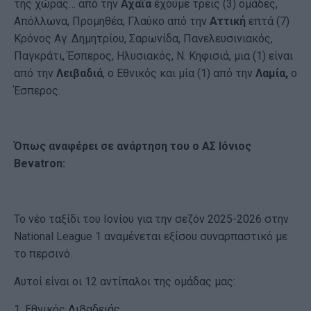
της χώρας… από την
Αχαΐα
έχουμε τρεις (3) ομάδες,
Απόλλωνα, Προμηθέα, Γλαύκο από την
Αττική
επτά (7)
Κρόνος Αγ. Δημητρίου, Σαρωνίδα, Πανελευσινιακός,
Παγκράτι, Έσπερος, Ηλυσιακός, Ν. Κηφισιά, μια (1) είναι
από την
Λειβαδιά
, ο Εθνικός και μία (1) από την
Λαμία,
ο
Έσπερος.
Όπως αναφέρει σε ανάρτηση του ο ΑΣ Ιόνιος
Bevatron
:
Το νέο ταξίδι του Ιονίου για την σεζόν 2025-2026 στην
National League 1 αναμένεται εξίσου συναρπαστικό με
το περσινό.
Αυτοί είναι οι 12 αντίπαλοι της ομάδας μας:
1. Εθνικός Λιβαδειάς