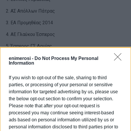
2. ΑΣ Απόλλων Πάτρας
3. ΕΑ Προμηθέας 2014
4. ΑΕ Γλαύκου Έσπερος
5. Έσπερος ΓΣ Λαμίας
6. ΓΣ Κρόνος Αγ. Δημητρίου
enimerosi -
Do Not Process My Personal
Information
7. ΝΟ Σαρωνίδας
If you wish to opt-out of the sale, sharing to third
8. Πανελευσινιακός ΑΟΚ
parties, or processing of your personal or sensitive
information for targeted advertising by us, please use
9. ΑΟ Παγκρατίου
the below opt-out section to confirm your selection.
10. ΠΟΚ Έσπερος Καλλιθέας
Please note that after your opt-out request is
processed you may continue seeing interest-based
11. Ηλυσιακός ΑΟ
ads based on personal information utilized by us or
personal information disclosed to third parties prior to
12. ΑΕ Ν. Κηφισιάς