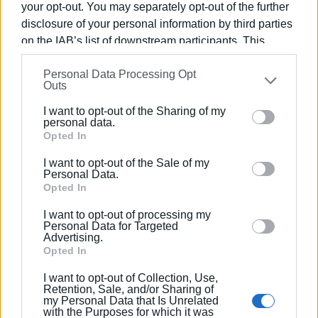
your opt-out. You may separately opt-out of the further
disclosure of your personal information by third parties
on the IAB’s list of downstream participants. This
ΦΩΤΟ@ΑΡΧΕΙΟΥ
information may also be disclosed by us to third parties
Personal Data Processing Opt
on the
IAB’s List of Downstream Participants
that may
Εμφανίσεις: 111
Outs
further disclose it to other third parties.
I want to opt-out of the Sharing of my
Please note that this website/app uses one or more
personal data.
Google services and may gather and store information
Opted In
including but not limited to your visit or usage
I want to opt-out of the Sale of my
behaviour. You may click to grant or deny consent to
Personal Data.
Google and its third-party tags to use your data for
Opted In
below specified purposes in below Google consent
I want to opt-out of processing my
section.
ΣΠΥΡΟΣ ΠΙΚΟΥΛΑΣ
Personal Data for Targeted
Advertising.
Πτυχιούχος Οικονομικών του Πανεπιστημίου
Opted In
Πειραιά. Συνεργάστηκε στο ξεκίνημα με την
I want to opt-out of Collection, Use,
«Αθλητική Πορεία της Κέρκυρας», ενώ από τις
Retention, Sale, and/or Sharing of
αρχές του ΄92 και για 25 χρόνια στο «Κερκυραϊκό
my Personal Data that Is Unrelated
with the Purposes for which it was
Βήμα». Από το 1994 εκδότης - διευθυντής στα