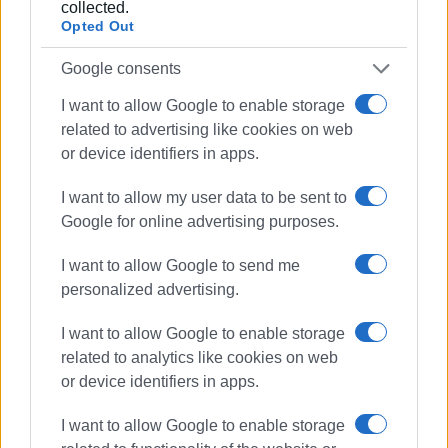
collected.
«Κερκυραϊκά Σπορ» και από το 2000 και για 15
Opted Out
χρόνια στο «ΦΩΣ των ΣΠΟΡ». Από το 2015
εργάζεται στην «ΕΝΗΜΕΡΩΣΗ», ενώ
Google consents
συνεργάστηκε με την τηλεόραση του Corfu
I want to allow Google to enable storage
Channel (στα πρώτα χρόνια λειτουργίας του) και
related to advertising like cookies on web
Start TV, συνολικά 15 χρόνια.
or device identifiers in apps.
I want to allow my user data to be sent to
Ακολουθήστε το enimerosi στο
Facebook
Google for online advertising purposes.
I want to allow Google to send me
Συνδρομητές στο e-paper
personalized advertising.
I want to allow Google to enable storage
related to analytics like cookies on web
or device identifiers in apps.
I want to allow Google to enable storage