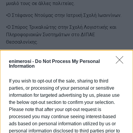
μυαλό τους σε άλλες πολιτείες.
•Ο Στέφανος Ντούμας στην Ιατρική Σχολή Ιωαννίνων.
•Ο Σπύρος Τρικαλιώτης στην Σχολή Λογιστικής και
Πληροφοριακών Συστημάτων στο ΔΙΠΑΕ
Θεσσαλονίκης.
•Ο Βασίλης Αλαμάνος στην Σχολή Οικονομικών
Επιστημών Βόλου.
enimerosi -
Do Not Process My Personal
Information
•Ο Σταμάτης Χονδρογιάννης σε Διεθνή Σχολή Φυσικής
Αγωγής στην Αθήνα.
If you wish to opt-out of the sale, sharing to third
parties, or processing of your personal or sensitive
•Ο Αίαντας Μπιζιάνης σε Διεθνή Σχολή Διοίκησης
information for targeted advertising by us, please use
Επιχειρήσεων στην Θεσσαλονίκη.
the below opt-out section to confirm your selection.
Please note that after your opt-out request is
Σας ευχόμαστε ολόψυχα καλή δύναμη και μόνο
processed you may continue seeing interest-based
επιτυχίες στην καινούρια ακαδημαϊκή σας ζωή. Θα σας
ads based on personal information utilized by us or
παρακολουθούμε πάντα με περηφάνια και προσμονή.
personal information disclosed to third parties prior to