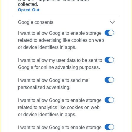
Βήμα». Από το 1994 εκδότης - διευθυντής στα
collected.
«Κερκυραϊκά Σπορ» και από το 2000 και για 15
Opted Out
χρόνια στο «ΦΩΣ των ΣΠΟΡ». Από το 2015
Google consents
εργάζεται στην «ΕΝΗΜΕΡΩΣΗ», ενώ
συνεργάστηκε με την τηλεόραση του Corfu
I want to allow Google to enable storage
Channel (στα πρώτα χρόνια λειτουργίας του) και
related to advertising like cookies on web
Start TV, συνολικά 15 χρόνια.
or device identifiers in apps.
I want to allow my user data to be sent to
Ακολουθήστε το enimerosi στο
Facebook
Google for online advertising purposes.
I want to allow Google to send me
Συνδρομητές στο e-paper
personalized advertising.
I want to allow Google to enable storage
related to analytics like cookies on web
or device identifiers in apps.
I want to allow Google to enable storage