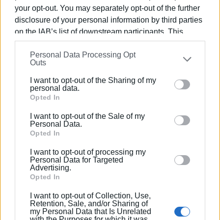
your opt-out. You may separately opt-out of the further
disclosure of your personal information by third parties
Η ομάδα εφήβων του Ιόνιου στην οποία ανήκουν τα
on the IAB’s list of downstream participants. This
παιδιά αυτά ΦΩΤΟ@ΑΣ ΙΟΝΙΟΣ
information may also be disclosed by us to third parties
Personal Data Processing Opt
on the
IAB’s List of Downstream Participants
that may
Εμφανίσεις: 107
Outs
further disclose it to other third parties.
I want to opt-out of the Sharing of my
Please note that this website/app uses one or more
personal data.
Google services and may gather and store information
Opted In
including but not limited to your visit or usage
I want to opt-out of the Sale of my
behaviour. You may click to grant or deny consent to
Personal Data.
Google and its third-party tags to use your data for
Opted In
below specified purposes in below Google consent
I want to opt-out of processing my
section.
Personal Data for Targeted
ΣΠΥΡΟΣ ΠΙΚΟΥΛΑΣ
Advertising.
Πτυχιούχος Οικονομικών του Πανεπιστημίου
Opted In
Πειραιά. Συνεργάστηκε στο ξεκίνημα με την
I want to opt-out of Collection, Use,
«Αθλητική Πορεία της Κέρκυρας», ενώ από τις
Retention, Sale, and/or Sharing of
my Personal Data that Is Unrelated
αρχές του ΄92 και για 25 χρόνια στο «Κερκυραϊκό
with the Purposes for which it was