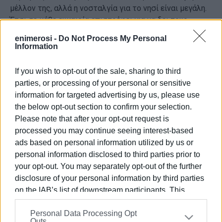
μέλλον της, αλλά η νοσταλγία για το νησί είναι μεγάλη.
Έτσι σε κάθε ευκαιρία επιστρέφει για να δει τους
δικούς της και για διακοπές, αλλά η προπόνηση-
enimerosi -
Do Not Process My Personal
προπόνηση και φυσικά κάτω από τις οδηγίες του
Information
ανθρώπου που την ανέδειξε την έβαλε στο στίβο από
η
13 ετών και την έφτασε στη 2
θέση του κόσμου.
If you wish to opt-out of the sale, sharing to third
Μιλάμε για τον Παύλο Σκορδίλη που αυτές τις μέρες θα
parties, or processing of your personal or sensitive
βοηθήσει την Κωνσταντίνα να συνεχίσει το πρόγραμμα
information for targeted advertising by us, please use
προετοιμασίας για τους αγώνες της ερχόμενης σεζόν.
the below opt-out section to confirm your selection.
Φυσικά το κλειστό προπονητήριο στου Βρυώνη στις
Please note that after your opt-out request is
εγκαταστάσεις της Coca Cola που του έχει
processed you may continue seeing interest-based
παραχωρηθεί είναι ο χώρος που προφυλάσσει από το
ads based on personal information utilized by us or
κρύο και τις βροχές και εκεί βρέθηκε η άλτρια του
personal information disclosed to third parties prior to
Κερκυραϊκού μαζί με τον προπονητή της και άλλους
your opt-out. You may separately opt-out of the further
αθλητές και αθλήτριες του ΚΓΣ που ειδικεύονται στο
disclosure of your personal information by third parties
άλμα επί κοντώ.
on the IAB’s list of downstream participants. This
Εμφανίσεις: 78
information may also be disclosed by us to third parties
Personal Data Processing Opt
on the
IAB’s List of Downstream Participants
that may
Ακολουθήστε το enimerosi στο
Facebook
Outs