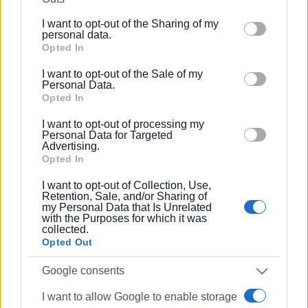
further disclose it to other third parties.
I want to opt-out of the Sharing of my
Please note that this website/app uses one or more
personal data.
Συνδρομητές στο e-paper
Google services and may gather and store information
Opted In
including but not limited to your visit or usage
I want to opt-out of the Sale of my
behaviour. You may click to grant or deny consent to
Personal Data.
Google and its third-party tags to use your data for
Opted In
below specified purposes in below Google consent
I want to opt-out of processing my
section.
Personal Data for Targeted
Advertising.
Opted In
I want to opt-out of Collection, Use,
Retention, Sale, and/or Sharing of
my Personal Data that Is Unrelated
with the Purposes for which it was
collected.
Opted Out
Google consents
I want to allow Google to enable storage