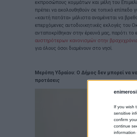
εκπροσώπους κομμάτων και μέλη του Επιμελη
πρέπει να ακολουθηθούν σε τοπικό επίπεδο γ
«καυτή πατάτα» μάλιστα αναμένεται να βρεθο
επερχόμενες αυτοδιοικητικές εκλογές του Ο
ανταποκρίθηκαν στην έρευνά μας, παρότι το 
αυστηρότερων κανονισμών στην βραχυχρόνι
για όλους όσοι διαμένουν στο νησί.
Μερόπη Υδραίου: O Δήμος δεν μπορεί να ν
προτάσεις
enimerosi
If you wish 
sensitive in
confirm you
continue se
information 