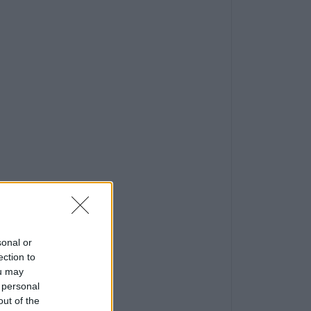
sonal or
ection to
ou may
 personal
out of the