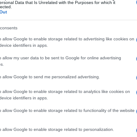
ersonal Data that Is Unrelated with the Purposes for which it
lected.
πρόταση της δημοτικής αρχής προβλέπει τέσσερα
Out
τος Κοινωνική Αντιπαροχή με την αξιοποίηση όλων
consents
ά.
o allow Google to enable storage related to advertising like cookies on
evice identifiers in apps.
αι των απαιτούμενων πόρων για τους Δήμους,
ούς, εκπαιδευτικούς που υπηρετούν στα όρια του
o allow my user data to be sent to Google for online advertising
s.
 ανακαίνιση και ενεργειακή αναβάθμιση ακινήτων, με
to allow Google to send me personalized advertising.
α διαθέτουν για μακροχρόνια μίσθωση
o allow Google to enable storage related to analytics like cookies on
κων ή χαμηλότοκων στεγαστικών δανείων για τους
evice identifiers in apps.
άδες με εισοδηματικά κριτήρια
o allow Google to enable storage related to functionality of the website
λλοι με ρεαλιστικές, συνθετικές προτάσεις. Κάποια
εν πρέπει να αποτελούν πεδίο σύγκρουσης και
o allow Google to enable storage related to personalization.
ηλεγγύης για τους συνανθρώπους μας. Πιστεύω στη