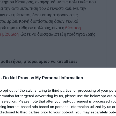
τήριου Κέρκυρας, αναφορικά με τις πολιτικές που
ια την αντιμετώπιση του στεγαστικού. Με την
ύν αντιμέτωποι, όσοι επικρατήσουν στις
κτωβρίου. Κοινή διαπίστωση όσων τελικά
ερώτημα ετέθη σε πολλούς, είναι η
θέσπιση
α μίσθωση
, ώστε να διασφαλιστεί η ποιότητα ζωής
ομοθετήσει, μπορεί όμως να καταθέσει
 -
Do Not Process My Personal Information
to opt-out of the sale, sharing to third parties, or processing of your per
formation for targeted advertising by us, please use the below opt-out s
r selection. Please note that after your opt-out request is processed y
eing interest-based ads based on personal information utilized by us or
disclosed to third parties prior to your opt-out. You may separately opt-