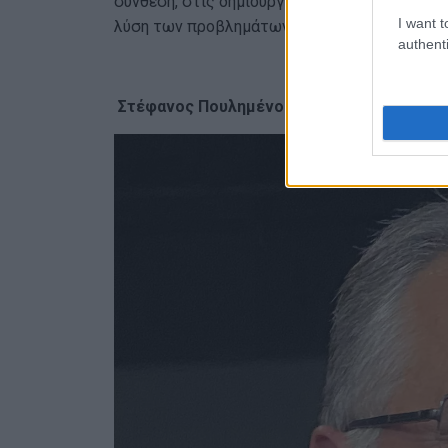
σύνθεση, στις δημιουργικές προτάσεις και στ
I want t
λύση των προβλημάτων», δήλωσε στην «Ε» η
authenti
Στέφανος Πουλημένος: Ο Δήμος πρέπει να 