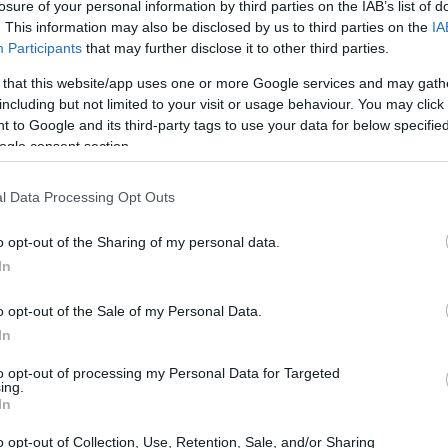
losure of your personal information by third parties on the IAB’s list of
. This information may also be disclosed by us to third parties on the
IA
Participants
that may further disclose it to other third parties.
 that this website/app uses one or more Google services and may gath
including but not limited to your visit or usage behaviour. You may click 
 to Google and its third-party tags to use your data for below specifi
ogle consent section.
l Data Processing Opt Outs
o opt-out of the Sharing of my personal data.
In
o opt-out of the Sale of my Personal Data.
ό ζήτημα, η Δήμαρχος Κ. Κέρκυρας και Διαποντίων
In
φείλουμε να το προσεγγίσουμε με λογική,
to opt-out of processing my Personal Data for Targeted
δεν πρέπει να μετατρέπεται σε πεδίο κομματικής
ing.
In
o opt-out of Collection, Use, Retention, Sale, and/or Sharing
ετήσει, μπορεί όμως να καταθέσει προτάσεις για να