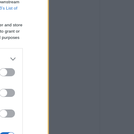
 downstream
B’s List of
er and store
to grant or
ed purposes