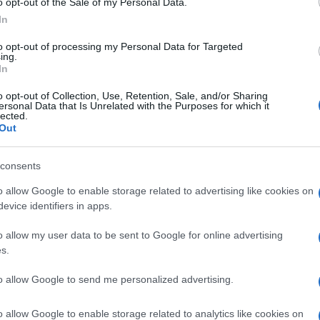
o opt-out of the Sale of my Personal Data.
In
φωνα τουλάχιστον με τη Fraport, αναμένεται να
υς και να ικανοποιήσουν έτσι τους όρους
to opt-out of processing my Personal Data for Targeted
ing.
δεν περιλαμβάνεται η απαλλοτρίωση του χώρου για
In
ά τον ισχυρισμό της Fraport, και τούτο
o opt-out of Collection, Use, Retention, Sale, and/or Sharing
ής, συμβατικής πρόβλεψης που υφίσταται ανάμεσα
ersonal Data that Is Unrelated with the Purposes for which it
lected.
ς, που χρηματοδοτεί αυτά τα έργα και για την
Out
είσει από την μεταπροσεχή Δευτέρα 18/11 και για
consents
o allow Google to enable storage related to advertising like cookies on
evice identifiers in apps.
o allow my user data to be sent to Google for online advertising
s.
ΗΣ
υθυντής της Ενημέρωσης. Έχει σπουδάσει και
to allow Google to send me personalized advertising.
ς και ηλεκτρονικός. Δημοσιογραφεί από τις
ου 1980. Έχει συνεργαστεί με σχεδόν όλες τις
o allow Google to enable storage related to analytics like cookies on