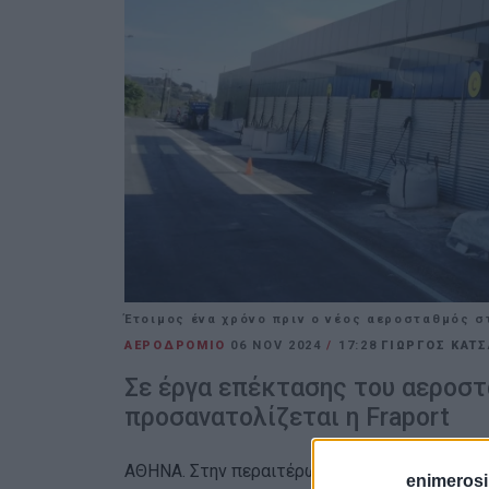
Έτοιμος ένα χρόνο πριν ο νέος αεροσταθμός σ
ΑΕΡΟΔΡΟΜΙΟ
06 NOV 2024
/
17:28
ΓΙΩΡΓΟΣ ΚΑΤΣ
Σε έργα επέκτασης του αεροστ
προσανατολίζεται η Fraport
ΑΘΗΝΑ. Στην περαιτέρω επέκταση του αεροστ
enimerosi