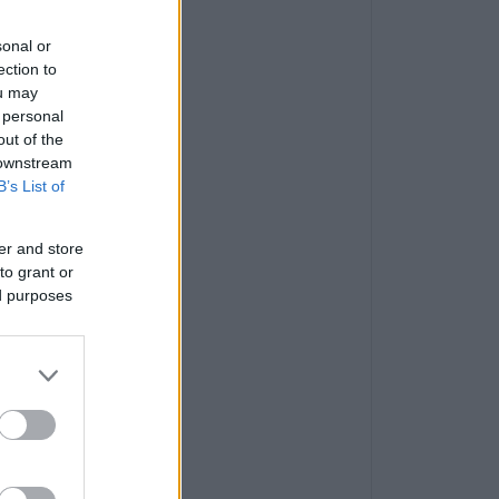
sonal or
ection to
ou may
 personal
out of the
 downstream
B’s List of
er and store
to grant or
ed purposes