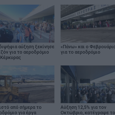
διψήφια αύξηση ξεκίνησε
«Πάνω» και ο Φεβρουάρι
εζόν για το αεροδρόμιο
για το αεροδρόμιο
 Κέρκυρας
ιστό από σήμερα το
Αύξηση 12,5% για τον
οδρόμιο για έργα
Οκτώβριο, κατέγραψε τ