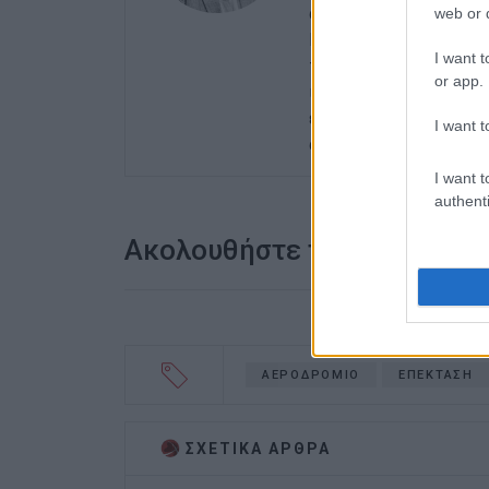
αθηναϊκές εφημερίδες
web or d
Περιφερειακών Εφημερ
I want t
του γενικού γραμματέα
or app.
ισχυρότερη ιδιότητα 
ενδιαφέρον του για τα 
I want t
ανιδιοτελής διαμεσολ
I want t
authenti
Ακολουθήστε το enimerosi
ΑΕΡΟΔΡΟΜΙΟ
ΕΠΕΚΤΑΣΗ
ΣΧΕΤΙΚA AΡΘΡΑ