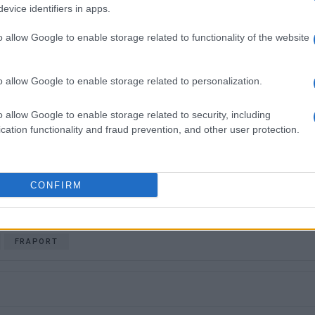
. Διετέλεσε πρόεδρος του Συνδέσμου Ημερησίων
evice identifiers in apps.
ίδων, τον οποίον υπηρέτησε και από τη θέση
o allow Google to enable storage related to functionality of the website
 στο δ.σ. επί οκτώ χρόνια. Πιστεύει πως η
του δημοσιογράφου στην ενημέρωση είναι το
κοινά και στην επικοινωνία η έντιμη και
o allow Google to enable storage related to personalization.
άβηση.
o allow Google to enable storage related to security, including
cation functionality and fraud prevention, and other user protection.
 στο
Facebook
CONFIRM
FRAPORT