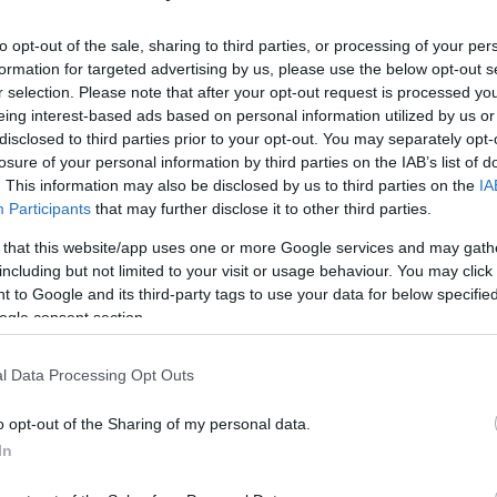
αεροδρόμιο είναι ανάμεσα στα τέσσερα, εξ' αυτών
θα γίνουν επενδύσεις μέσα στα προσεχή τρία χρόνια
to opt-out of the sale, sharing to third parties, or processing of your per
ροέρχεται από τα όσα δήλωσε o Αλεξάντερ Τσινέλ,
formation for targeted advertising by us, please use the below opt-out s
σιο του 7ου Athens Investment Forum (AIF): «Τα
r selection. Please note that after your opt-out request is processed y
eing interest-based ads based on personal information utilized by us or
 και να επενδύσουμε περαιτέρω είναι
disclosed to third parties prior to your opt-out. You may separately opt-
. Σε αυτά τα αεροδρόμια θέλουμε να αυξήσουμε τη
losure of your personal information by third parties on the IAB’s list of
ιλαμβανομένων των χώρων για τις αποσκευές, των
. This information may also be disclosed by us to third parties on the
IA
Participants
that may further disclose it to other third parties.
αι κατά την επετειακή συνέντευξη Τύπου του ιδίου
 that this website/app uses one or more Google services and may gath
including but not limited to your visit or usage behaviour. You may click 
ην έναρξη της διαχείρισης των ελληνικών
 to Google and its third-party tags to use your data for below specifi
.Ε.» και η απάντηση είχε επεκταθεί τότε σε όλους
ogle consent section.
χωράμε. Ούτε οι επιβάτες, ούτε τα αεροπλάνα, ούτε
υτοκίνητα κοκ», είχε πει. Πόσο μάλλον με την
l Data Processing Opt Outs
ίται έκτοτε, καταρρίπτοντας το ένα ρεκόρ μετά
υραϊκό αεροδρόμιο ικανοποιεί πλέον και τις
o opt-out of the Sharing of my personal data.
απτυσσόμενη νότια Αλβανία. Κάτι που αναμένεται
In
αρξη λειτουργίας του αεροδρομίου του Αυλώνα το