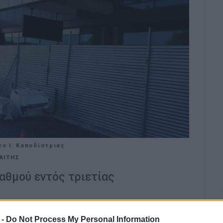
το Ι. Καποδίστριας
ΑΙΤΗΣ
αθμού εντός τριετίας
αθμού στο Ι. Καποδίστριας προσανατολίζεται η
 -
Do Not Process My Personal Information