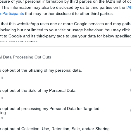
losure of your personal information by third parties on the IAB’s list of
ανουαρίου 2026, με απόφαση της διαχειρίστριας
. This information may also be disclosed by us to third parties on the
IA
οκληρώσει απαραίτητες εργασίες στο διάδρομο
Participants
that may further disclose it to other third parties.
 that this website/app uses one or more Google services and may gath
έρω περιόδων, τυχόν πτήσεις επείγοντος
including but not limited to your visit or usage behaviour. You may click 
 και διάσωσης, πυρόσβεσης, ανθρωπιστικές,
 to Google and its third-party tags to use your data for below specifi
ogle consent section.
ρα), θα είναι δυνατό να πραγματοποιούνται από
δρομίων, θα παρέχονται κανονικά.
l Data Processing Opt Outs
οπούν στην περαιτέρω ενίσχυση του ήδη υψηλού
λαμβάνουν, μεταξύ άλλων, εκτενείς παρεμβάσεις
o opt-out of the Sharing of my personal data.
ς (Runway Strips) και των περιοχών ασφαλείας
In
o opt-out of the Sale of my Personal Data.
βασης Παραχώρησης. Πραγματοποιούνται δε, με
In
τόπο, μιας και η υποστήριξη της βιώσιμης
to opt-out of processing my Personal Data for Targeted
είναι βασικές αρχές της Fraport Greece.
ing.
In
ναι απαραίτητη, λόγω του μεγέθους και της
o opt-out of Collection, Use, Retention, Sale, and/or Sharing
ισμός των εργασιών έχει γίνει έτσι ώστε τα