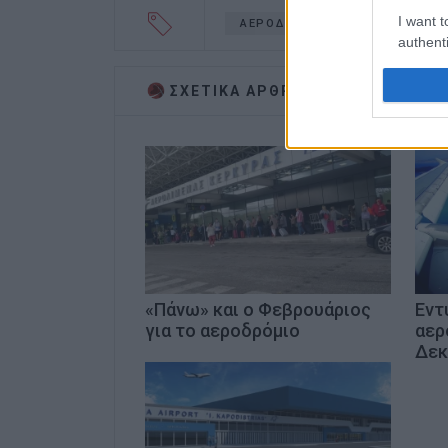
I want t
ΑΕΡΟΔΡΟΜΙΟ «Ι. ΚΑΠΟΔΙΣΤΡΙΑ
authenti
ΣΧΕΤΙΚA AΡΘΡΑ
«Πάνω» και ο Φεβρουάριος
Εντ
για το αεροδρόμιο
αερ
Δεκ