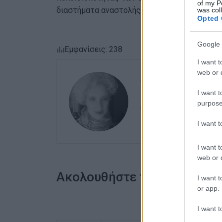
of my P
διαστήματα αναστολής λειτουργίας των διαδρ
was col
Opted 
Google 
Εμφανίσεις: 238
I want t
web or d
ΕΛΕΝΗ ΚΟΡΩΝΑΚΗ
I want t
Εργάζεται στις Εκδόσ
purpose
ευθύνης. Ειδικεύεται 
καλλιτεχνικό ρεπορτά
I want 
I want t
web or d
Ακολουθήστε το enimerosi
I want t
or app.
I want t