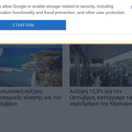
o allow Google to enable storage related to security, including
Σ»
cation functionality and fraud prevention, and other user protection.
CONFIRM
υπωσιακή αύξηση
Αύξηση 12,5% για τον
οπορικής κίνησης και τον
Οκτώβριο, κατέγραψε τ
έμβριο
αεροδρόμιο της Κέρκυρα