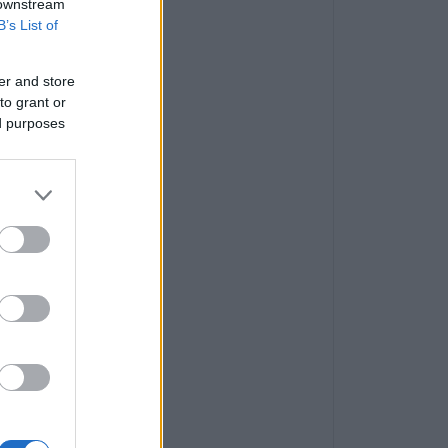
 downstream
B’s List of
er and store
to grant or
ed purposes