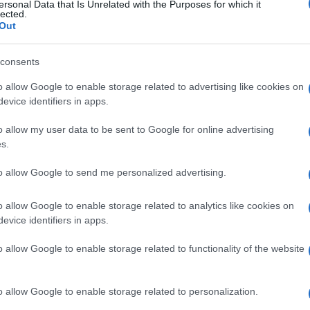
ersonal Data that Is Unrelated with the Purposes for which it
όμων να είναι τα μικρότερα δυνατά.
lected.
Out
consents
o allow Google to enable storage related to advertising like cookies on
evice identifiers in apps.
o allow my user data to be sent to Google for online advertising
εις Ενημέρωση από το 1990 σε θέσεις υψηλής
s.
στις δημόσιες σχέσεις, το ελεύθερο και το
ζ.
to allow Google to send me personalized advertising.
o allow Google to enable storage related to analytics like cookies on
evice identifiers in apps.
 στο
Facebook
o allow Google to enable storage related to functionality of the website
o allow Google to enable storage related to personalization.