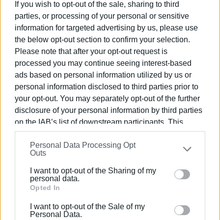
If you wish to opt-out of the sale, sharing to third
επιβάτες, σημειώνοντας αύξηση 2,3% σε σύγκριση με
parties, or processing of your personal or sensitive
τον Απρίλιο του 2025.
information for targeted advertising by us, please use
the below opt-out section to confirm your selection.
Από το 2017, έτος παραχώρησης των 14
Please note that after your opt-out request is
περιφερειακών αεροδρομίων, η Fraport Greece έχει
processed you may continue seeing interest-based
υποδεχθεί περισσότερους από 256 εκατ. επιβάτες.
ads based on personal information utilized by us or
Εμφανίσεις: 2912
personal information disclosed to third parties prior to
your opt-out. You may separately opt-out of the further
disclosure of your personal information by third parties
on the IAB’s list of downstream participants. This
information may also be disclosed by us to third parties
Personal Data Processing Opt
on the
IAB’s List of Downstream Participants
that may
Outs
further disclose it to other third parties.
I want to opt-out of the Sharing of my
Please note that this website/app uses one or more
personal data.
Google services and may gather and store information
Opted In
ΕΛΕΝΗ ΚΟΡΩΝΑΚΗ
including but not limited to your visit or usage
I want to opt-out of the Sale of my
Εργάζεται στις Εκδόσεις Ενημέρωση από το
behaviour. You may click to grant or deny consent to
Personal Data.
1990 σε θέσεις υψηλής ευθύνης. Ειδικεύεται στις