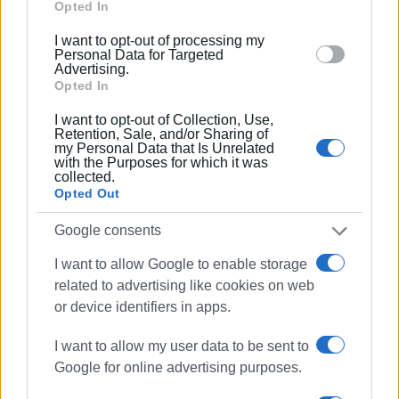
Google and its third-party tags to use your data for
Opted In
δημόσιες σχέσεις, το ελεύθερο και το
below specified purposes in below Google consent
καλλιτεχνικό ρεπορτάζ.
I want to opt-out of processing my
section.
Personal Data for Targeted
Advertising.
Opted In
I want to opt-out of Collection, Use,
Ακολουθήστε το enimerosi στο
Facebook
Retention, Sale, and/or Sharing of
my Personal Data that Is Unrelated
with the Purposes for which it was
collected.
Συνδρομητές στο e-paper
Opted Out
Google consents
I want to allow Google to enable storage
related to advertising like cookies on web
or device identifiers in apps.
I want to allow my user data to be sent to
Google for online advertising purposes.