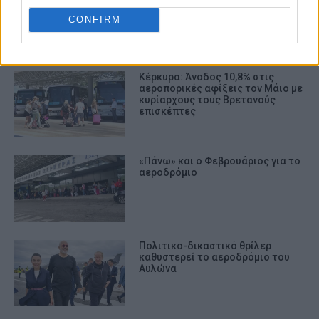
CONFIRM
ΣΧΕΤΙΚA AΡΘΡΑ
Κέρκυρα: Άνοδος 10,8% στις
αεροπορικές αφίξεις τον Μάιο με
κυρίαρχους τους Βρετανούς
επισκέπτες
«Πάνω» και ο Φεβρουάριος για το
αεροδρόμιο
Πολιτικο-δικαστικό θρίλερ
καθυστερεί το αεροδρόμιο του
Αυλώνα