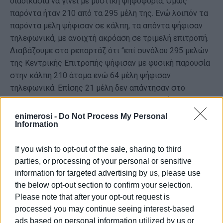
διαδικασία να γίνει με μυστική ψηφοφορία. Όμως
παρόντα ήταν 210 από τα 295 μέλη της. Ενώ λοιπόν τα
παρόντα μέλη ψήφισαν σε κάλπη, τα απόντα ψήφισαν
τηλεφωνικά, με ανοιχτή ακρόαση σε τριμελή επιτροπή.
Διαβάζουμε στο ρεπορτάζ ότι “επί συνόλου 295 μελών
της Κεντρικής Επιτροπής ψήφισαν με φυσική παρουσία
στην κάλπη 210 άτομα ενώ 64 μέλη ψήφισαν
τηλεφωνικά. Επίσης 21 μέλη δεν απάντησαν στο
τηλέφωνο.” Ποια μυστικότητα, ποια θεσμική
σοβαρότητα ως προς τη διαδικασία, ποια τα
enimerosi -
Do Not Process My Personal
Information
αποτελέσματα της ψηφοφορίας;».
Ας μου επιτραπεί να συμφωνήσω αλλά ταυτόχρονα και
If you wish to opt-out of the sale, sharing to third
να διαφωνήσω και να συμπληρώσω τα εξής στην καθ’
parties, or processing of your personal or sensitive
όλα άρτια επιστημονική του άποψη.
information for targeted advertising by us, please use
the below opt-out section to confirm your selection.
Από την ανάγνωση του άρθρου 20 παρ. 4 του
Please note that after your opt-out request is
Καταστατικού ορίζεται ότι μετά την απόφαση της
processed you may continue seeing interest-based
επίδικης Κεντρικής Επιτροπής ακολουθεί ΜΟΝΟ η
ads based on personal information utilized by us or