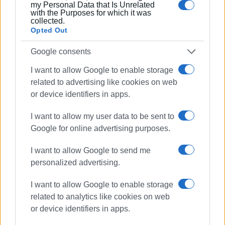
my Personal Data that Is Unrelated
Επιτροπής, όπως εν προκειμένω και τη συγκεκριμένη
with the Purposes for which it was
περί άρσεως της εμπιστοσύνης του Προέδρου
collected.
Opted Out
Κόμματος.
Google consents
Διαφορετικά θα υπήρχε το εξής παράδοξο. Το ανώτατο
όργανο να μην μπορεί να ελέγχει ένα μέγιστο θέμα,
I want to allow Google to enable storage
όπως η άρση εμπιστοσύνης στο πρόσωπο του
related to advertising like cookies on web
Προέδρου το Κόμματος.
or device identifiers in apps.
Επί πλέον από κανένα άρθρο του καταστατικού δεν
I want to allow my user data to be sent to
προβλέπεται ότι σχετική απόφαση περί άρσης της
Google for online advertising purposes.
εμπιστοσύνης του προσώπου του Προέδρου του
κόμματος ανήκει στις ΑΠΟΚΛΕΙΣΤΙΚΕΣ αρμοδιότητες
I want to allow Google to send me
της Κεντρικής Επιτροπής. Έτσι εύλογα αναρωτιέται
personalized advertising.
κάποιος. Το συνέδριο του κόμματος δεν μπορεί να
I want to allow Google to enable storage
αποφασίσει την άρση της εμπιστοσύνης του στο
related to analytics like cookies on web
πρόσωπο του Προέδρου του Κόμματος; ΟΧΙ ΦΥΣΙΚΑ.
or device identifiers in apps.
Κατά συνέπεια θεωρώ ότι η ΑΠΟΔΟΧΗ Ή Η ΑΝΑΚΛΗΣΗ