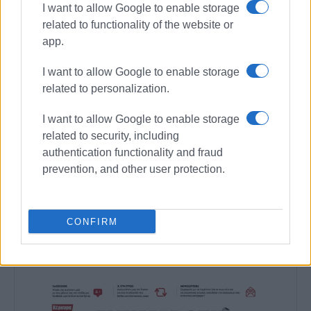
της απόφασης της κεντρικής επιτροπής, με την οποία
I want to allow Google to enable storage
related to functionality of the website or
ήρθη η εμπιστοσύνη στο πρόσωπο του Προέδρου του
app.
κόμματος, είναι της απόλυτης αρμοδιότητος του
εκτάκτου συνεδρίου. Μέχρι τότε ο Πρόεδρος του
I want to allow Google to enable storage
Κόμματος κ. Κασσελάκης έχει υποχρέωση και δικαίωμα
related to personalization.
να ασκεί τα καθήκοντά του.
I want to allow Google to enable storage
*Βουλευτής Κέρκυρας του ΣΥΡΙΖΑ-Π.Σ. - Τομεάρχης
related to security, including
Δικαιοσύνης.
authentication functionality and fraud
Εμφανίσεις: 83
prevention, and other user protection.
Ακολουθήστε το enimerosi στο
Facebook
CONFIRM
Συνδρομητές στο e-paper