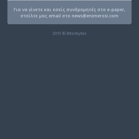
Για να γίνετε και εσείς συνδρομητές στο e-paper,
στείλτε μας email στο
news@enimerosi.com
2015 © Bitsnbytes