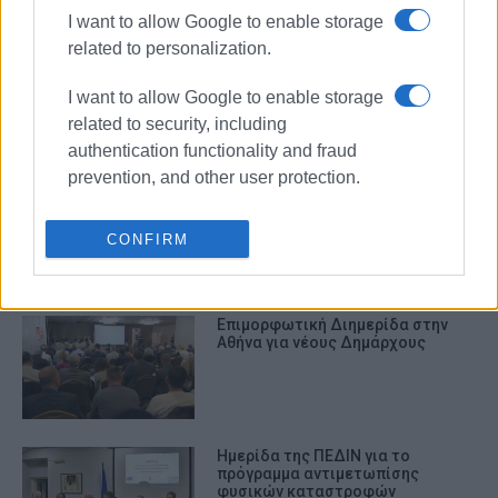
I want to allow Google to enable storage
related to personalization.
Γιώργος Στασινόπουλος, πρ.
ΠΕΔΙΝ, Δήμαρχος Ζακύνθου:
I want to allow Google to enable storage
Στηρίζω τον Βασίλη Χειμαριώτη
related to security, including
authentication functionality and fraud
prevention, and other user protection.
Στις κάλπες σήμερα οι αιρετοί
των Δήμων για το νέο ΔΣ της
ΠΕΔΙΝ
CONFIRM
Επιμορφωτική Διημερίδα στην
Αθήνα για νέους Δημάρχους
Ημερίδα της ΠΕΔΙΝ για το
πρόγραμμα αντιμετωπίσης
φυσικών καταστροφών