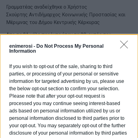
Γραμματέας αναδείχθηκε ο Χρήστος
Σκούρτης Αντιδήμαρχος Κοινωνικής Προστασίας και
Μέριμνας του Δήμου Κεντρικής Κέρκυρας
Απο τα 21 μέλη παρόντα ήταν τα 20, εκτός του
δημάρχου Νότιας Κέρκυρας Βασίλη Χειμαριώτη.
enimerosi -
Do Not Process My Personal
Information
21 μελές το ΔΣ
If you wish to opt-out of the sale, sharing to third
Υπενθυμίζεται ότι το ΔΣ της ΠΕΔΙΝ είναι 21 μελες και
parties, or processing of your personal or sensitive
σε αυτό συμμετέχουν αυτοδίκαια οι 11 Δήμαρχοι των
information for targeted advertising by us, please use
Ιονίων Νήσων και οι 10 δημοτικοί σύμβουλοι που
the below opt-out section to confirm your selection.
προέψυψαν από τις σημερινές αρχαιρεσίες.
Please note that after your opt-out request is
Η θητεία του νέου Διοικητικού Συμβουλίου διαρκεί όλη
processed you may continue seeing interest-based
τη δημοτική περίοδο και λήγει με την εγκατάσταση του
ads based on personal information utilized by us or
νέου Διοικητικού Συμβουλίου.
personal information disclosed to third parties prior to
your opt-out. You may separately opt-out of the further
disclosure of your personal information by third parties