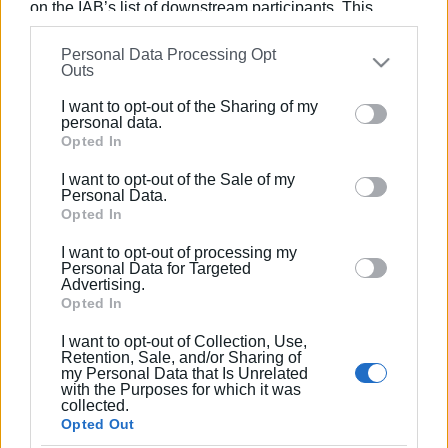
on the IAB’s list of downstream participants. This
information may also be disclosed by us to third parties
Εμφανίσεις: 94
Personal Data Processing Opt
on the
IAB’s List of Downstream Participants
that may
Outs
further disclose it to other third parties.
I want to opt-out of the Sharing of my
Ακολουθήστε το enimerosi στο
Facebook
Please note that this website/app uses one or more
personal data.
Google services and may gather and store information
Opted In
including but not limited to your visit or usage
I want to opt-out of the Sale of my
Συνδρομητές στο e-paper
behaviour. You may click to grant or deny consent to
Personal Data.
Google and its third-party tags to use your data for
Opted In
below specified purposes in below Google consent
I want to opt-out of processing my
section.
Personal Data for Targeted
Advertising.
Opted In
I want to opt-out of Collection, Use,
Retention, Sale, and/or Sharing of
my Personal Data that Is Unrelated
with the Purposes for which it was
collected.
Opted Out