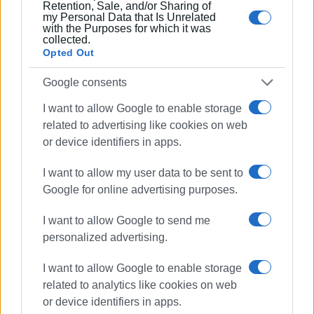
Retention, Sale, and/or Sharing of
θα πορευτούν με ένα νέο πρόσωπο στο τιμόνι της
my Personal Data that Is Unrelated
with the Purposes for which it was
ΠΕΔΙΝ.
collected.
Opted Out
Google consents
Εκλογές και στην ΕΝΠΕ, ΚΕΔΕ
I want to allow Google to enable storage
Στο μεταξύ, σύμφωνα με την σχετική εγκύκλιο του
related to advertising like cookies on web
ΥΠΕΣ θα πρέπει να διεξαχθούν μέχρι τις 28
or device identifiers in apps.
Φεβρουαρίου οι εκλογές για το νέο ΔΣ της Κεντρικής
Ένωσης Δήμων Ελλάδας (ΚΕΔΕ), ενώ την Δευτέρα 12
I want to allow my user data to be sent to
Φεβρουαρίου θα πραγματοποιηθούν στην Αθήνα, στο
Google for online advertising purposes.
ξενοδοχείο Grand Hyatt Athens, οι αρχαιρεσίες για την
εκλογή του νέου ΔΣ της Ένωσης Περιφερειών Ελλάδας
I want to allow Google to send me
(ΕΝΠΕ).
personalized advertising.
I want to allow Google to enable storage
related to analytics like cookies on web
ΦΩΤΟ ΑΡΧΕΙΟΥ
or device identifiers in apps.