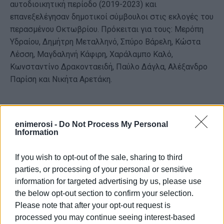
αυτοδιοικητική περίοδο (2019-2023) και
επανεξελέγησαν δημοτικοί σύμβουλοι στις εκλογές του
περασμένου Οκτωβρίου. Πρόκειται για τους: Μερόπη
Υδραίου, Δημήτρη Μεταλληνό, Σπύρο Βάρελη, Κώστα
Λέσση, Μαγδαληνή Κάφιρη, Χαράλαμπο Καλό,
Κωνσταντίνο Δρακονταειδή, Παύλο Δάγλα, Αλέξανδρο
Παρίση και Νικήτα Αρετάκη.
21 μελές το ΔΣ
enimerosi -
Do Not Process My Personal
Information
Υπενθυμίζεται ότι το ΔΣ της ΠΕΔΙΝ είναι 21 μελες και
σε αυτό συμμετέχουν αυτοδίκαια οι 11 Δήμαρχοι των
If you wish to opt-out of the sale, sharing to third
Ιονίων Νήσων και 10 δημοτικοί σύμβουλοι που θα
parties, or processing of your personal or sensitive
προκύψουν από τις σημερινές αρχαιρεσίες. Το ΔΣ
information for targeted advertising by us, please use
αναμένεται να συγκροτηθεί σε Σώμα την ερχόμενη
the below opt-out section to confirm your selection.
εβδομάδα, σε νέα ημερομηνία που θα προσδιοριστεί. Η
Please note that after your opt-out request is
θητεία του νέου Διοικητικού Συμβουλίου διαρκεί όλη τη
processed you may continue seeing interest-based