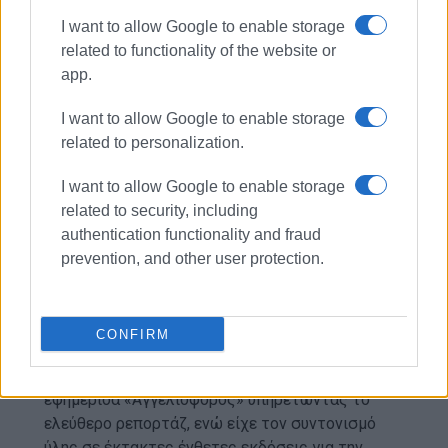
Εμφανίσεις: 134
I want to allow Google to enable storage
related to functionality of the website or
app.
I want to allow Google to enable storage
related to personalization.
I want to allow Google to enable storage
related to security, including
ΜΑΡΙΑ ΜΠΑΖΔΡΙΓΙΑΝΝΗ
authentication functionality and fraud
Η Μαρία Μπαζδριγιάννη γεννήθηκε και μεγάλωσε
prevention, and other user protection.
στη Θεσσαλονίκη. Είναι απόφοιτος του Τμήματος
Δημοσιογραφίας και ΜΜΕ του Αριστοτελείου
Πανεπιστημίου Θεσσαλονίκης. Εργάστηκε ως
CONFIRM
δημοσιογράφος αρχικά σε περιοδικά της
συμπρωτεύουσας και εν συνεχεία στην
εφημερίδα «Αγγελιοφόρος» υπηρετώντας το
ελεύθερο ρεπορτάζ, ενώ είχε τον συντονισμό
ύλης σε έκτακτες ένθετες εκδόσεις για την