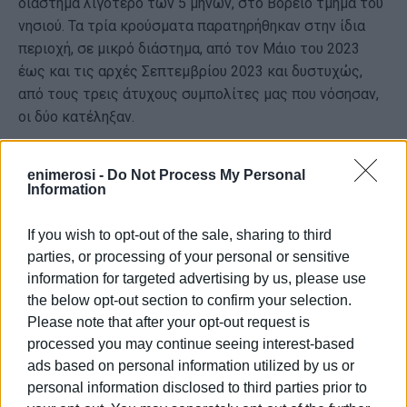
διάστημα λιγότερο των 5 μηνών, στο Βόρειο τμήμα του
νησιού. Τα τρία κρούσματα παρατηρήθηκαν στην ίδια
περιοχή, σε μικρό διάστημα, από τον Μάιο του 2023
έως και τις αρχές Σεπτεμβρίου 2023 και δυστυχώς,
από τους τρεις άτυχους συμπολίτες μας που νόσησαν,
οι δύο κατέληξαν.
Από τη διαπίστωση ήδη της πρώτης νόσησης
(5ος/2023) οι ιατροί του Γενικού Νομαρχιακού
enimerosi -
Do Not Process My Personal
Information
Νοσοκομείου Κέρκυρας ενημέρωσαν τον Εθνικό
Οργανισμό Δημόσιας Υγείας (ΕΟΔΥ) για το περιστατικό,
If you wish to opt-out of the sale, sharing to third
εφαρμόζοντας τα ισχύοντα υγειονομικά πρωτόκολλα.
parties, or processing of your personal or sensitive
information for targeted advertising by us, please use
Όπως προκύπτει από
δημοσιεύματα
(τα οποία έλαβαν
the below opt-out section to confirm your selection.
μεγάλη δημοσιότητα και τα οποία δεν έχουν
Please note that after your opt-out request is
διαψευστεί) ο ΕΟΔΥ με μεγάλη καθυστέρηση κι αφού
processed you may continue seeing interest-based
διαπιστώθηκαν ακόμη δύο νοσήσεις, ενημέρωσε μόλις
ads based on personal information utilized by us or
προ ολίγων ημερών τη Δ/νση Υγείας της Περιφέρειας
personal information disclosed to third parties prior to
Ιονίων Νήσων προκειμένου να τεθούν σε ισχύ τα