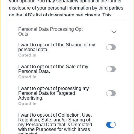
your opt-out. You may separately opt-out of the further
πρωτόκολλα που προβλέπονται από τις υγειονομικές
disclosure of your personal information by third parties
διατάξεις (μυοκτονία, απολύμανση, προληπτικά μέτρα
on the IAB’s list of downstream participants. This
κλπ).
information may also be disclosed by us to third parties
Personal Data Processing Opt
on the
IAB’s List of Downstream Participants
that may
Ερωτάστε κ. Υπουργέ
Outs
further disclose it to other third parties.
-
Ποιες ήταν οι ακριβείς ενέργειες του ΕΟΔΥ και του
I want to opt-out of the Sharing of my
Please note that this website/app uses one or more
Υπουργείου Υγείας, από την αρχική καταγραφή
personal data.
Google services and may gather and store information
Opted In
περιστατικού έως και σήμερα; Είναι ακριβές ότι
including but not limited to your visit or usage
σημειώθηκε τόσο μεγάλη χρονική υστέρηση στην
I want to opt-out of the Sale of my
behaviour. You may click to grant or deny consent to
Personal Data.
ενεργοποίηση του πρωτοκόλλου που προβλέπεται από
Google and its third-party tags to use your data for
Opted In
τις υγειονομικές διατάξεις κι αν ναι, γιατί;
below specified purposes in below Google consent
I want to opt-out of processing my
- Ποιες είναι οι ενέργειες στις οποίες θα προβείτε για
section.
Personal Data for Targeted
Advertising.
την αποκατάσταση του κλίματος ασφάλειας στους
Opted In
πολίτες της Κέρκυρας και την θωράκιση της δημόσιας
υγείας;
I want to opt-out of Collection, Use,
Retention, Sale, and/or Sharing of
my Personal Data that Is Unrelated
Ο Ερωτών Βουλευτής
with the Purposes for which it was