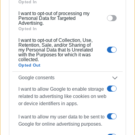
Είναι πλέον καταφανές ακόμα και στον πιο δύσπιστο
Google and its third-party tags to use your data for
Opted In
ότι θα συνεχίσουν να υποβαθμίζουν τη δημόσια Υγεία
below specified purposes in below Google consent
I want to opt-out of processing my
μέχρι τέλους. Είναι πλέον καταφανές ακόμα και στον
section.
Personal Data for Targeted
πιο δύσπιστο, ότι λειτουργούν βάση σχεδίου. Και το
Advertising.
Opted In
σχέδιο τους δεν είναι άλλο από την ολοκληρωτική
απαξίωση του ΕΣΥ και την παράδοση του στους ιδιώτες
I want to opt-out of Collection, Use,
φίλους τους (βλέπε ογκολογικό Παίδων, δωράκι στην
Retention, Sale, and/or Sharing of
my Personal Data that Is Unrelated
οικογένεια Βαρδινογιάννη).
with the Purposes for which it was
Καλούμε το Επιστημονικό Συμβούλιο να αρνείται την
collected.
προέγκριση προγραμμάτων εφημερίας τομέα.
Opted Out
Google consents
Καλούμε τον Ιατρικό Σύλλογο Κέρκυρας να πάρει θέση
κατά αυτής της ξεκάθαρης αντιποίησης ειδικότητας
I want to allow Google to enable storage
και να προστατεύσει τα μέλη του πριν συμβούν
related to advertising like cookies on web
περιστατικά που θα οδηγήσουν συναδέλφους μας στα
or device identifiers in apps.
δικαστήρια.
I want to allow my user data to be sent to
Καλούμε τη Διοίκηση του ΓΝΚ να μην εφαρμόσει την
Google for online advertising purposes.
επικίνδυνη και αντίθετη σε κάθε έννοια ιατρικής