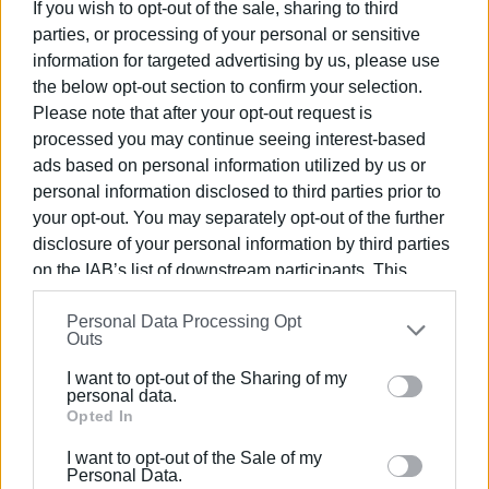
If you wish to opt-out of the sale, sharing to third
των Νοσοκομείων και το οποίο επικαλείται επίσης
parties, or processing of your personal or sensitive
χωρίς αναφορά σε συγκεκριμένο άρθρο.
information for targeted advertising by us, please use
the below opt-out section to confirm your selection.
Αυτό βέβαια γίνεται εκ του πονηρού, διότι οι εγκύκλιοι
Please note that after your opt-out request is
ερμηνεύουν άρθρα νόμων και δε δημιουργούν νόμους.
processed you may continue seeing interest-based
Αξιοσημείωτο βέβαια είναι ότι μεταφέρει την ευθύνη
ads based on personal information utilized by us or
στους υπευθύνους των εκάστοτε τμημάτων και στον
personal information disclosed to third parties prior to
Διευθυντή της Ιατρικής Υπηρεσίας.
your opt-out. You may separately opt-out of the further
Αντιμετωπίζει λοιπόν τα κενά, βάζοντας ουσιαστικά το
disclosure of your personal information by third parties
νεφρολόγο να κάνει τον παθολόγο και βαφτίζοντας τον
on the IAB’s list of downstream participants. This
ορθοπεδικό, γενικό χειρουργό! Θέτοντας με τον τρόπο
information may also be disclosed by us to third parties
αυτό ΣΕ ΑΜΕΣΟ ΚΙΝΔΥΝΟ ΤΗΝ ΥΓΕΙΑ ΤΩΝ ΑΣΘΕΝΩΝ και
Personal Data Processing Opt
on the
IAB’s List of Downstream Participants
that may
οδηγώντας ακόμα περισσότερους γιατρούς ( οι οποίοι
Outs
further disclose it to other third parties.
δε θα δεχτούν αυτήν την ξεκάθαρη αντιποίηση
I want to opt-out of the Sharing of my
ειδικότητας) σε παραίτηση. Γυρνώντας το ΕΣΥ πολλές
Please note that this website/app uses one or more
personal data.
δεκαετίες πίσω, τότε που όλοι τα έκαναν όλα γιατί δεν
Google services and may gather and store information
Opted In
υπήρχαν άλλες επιλογές.
including but not limited to your visit or usage
I want to opt-out of the Sale of my
behaviour. You may click to grant or deny consent to
Personal Data.