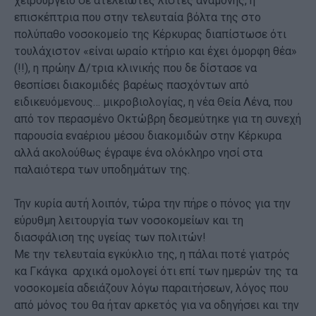
χειρουργείο σε ατελείωτες λίστες αναμονής, η
επισκέπτρια που στην τελευταία βόλτα της στο
πολύπαθο νοσοκομείο της Κέρκυρας διαπίστωσε ότι
τουλάχιστον «είναι ωραίο κτήριο και έχει όμορφη θέα»
(!!), η πρώην Δ/τρια κλινικής που δε δίστασε να
θεσπίσει διακομιδές βαρέως πασχόντων από
ειδικευόμενους… μικροβιολογίας, η νέα Θεία Λένα, που
από τον περασμένο Οκτώβρη δεσμεύτηκε για τη συνεχή
παρουσία εναέριου μέσου διακομιδών στην Κέρκυρα
αλλά ακολούθως έγραψε ένα ολόκληρο νησί στα
παλαιότερα των υποδημάτων της.
Την κυρία αυτή λοιπόν, τώρα την πήρε ο πόνος για την
εύρυθμη λειτουργία των νοσοκομείων και τη
διασφάλιση της υγείας των πολιτών!
Με την τελευταία εγκύκλιο της, η πάλαι ποτέ γιατρός
κα Γκάγκα αρχικά ομολογεί ότι επί των ημερών της τα
νοσοκομεία αδειάζουν λόγω παραιτήσεων, λόγος που
από μόνος του θα ήταν αρκετός για να οδηγήσει και την