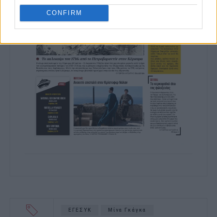
CONFIRM
ΕΓΕΣΥΚ
Μίνα Γκάγκα