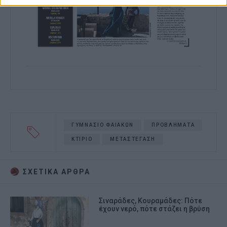
ΓΥΜΝΑΣΙΟ ΦΑΙΑΚΩΝ
ΠΡΟΒΛΗΜΑΤΑ
ΚΤΙΡΙΟ
ΜΕΤΑΣΤΕΓΑΣΗ
ΣΧΕΤΙΚA AΡΘΡΑ
Σιναράδες, Κουραμάδες: Πότε
έχουν νερό, πότε στάζει η βρύση