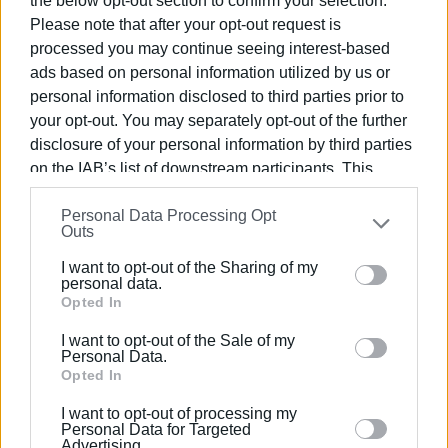
the below opt-out section to confirm your selection.
ιδιοκτησιακό καθεστώς, προκειμένου εν συνεχεία να
Please note that after your opt-out request is
μπορέσει να παραχωρηθεί στο Δήμο Κ. Κέρκυρας για
processed you may continue seeing interest-based
τις ανάγκες στέγασης του σχολείου.
ads based on personal information utilized by us or
personal information disclosed to third parties prior to
«Πάνω από 10 χρόνια ζητάμε τη μεταστέγαση του
your opt-out. You may separately opt-out of the further
σχολείου, ωστόσο προοπτική μεταφοράς δεν υπάρχει.
disclosure of your personal information by third parties
Αν και το τωρινό κτίριο που στεγάζεται το σχολείο δεν
on the IAB’s list of downstream participants. This
κινδυνεύει να πέσει, ωστόσο οι αίθουσες είναι
information may also be disclosed by us to third parties
ακατάλληλες, σοβαρά προβλήματα υπάρχουν με τις
Personal Data Processing Opt
on the
IAB’s List of Downstream Participants
that may
Outs
τουαλέτες, ενώ από τα οχήματα βαρέως τύπου που
further disclose it to other third parties.
κινούνται στο εργοτάξιο στο πρώην Club Med
I want to opt-out of the Sharing of my
Please note that this website/app uses one or more
personal data.
ελλοχεύει κίνδυνος ατυχήματος», ανέφερε ο κ. Πελάης.
Google services and may gather and store information
Opted In
including but not limited to your visit or usage
Συνάντηση
I want to opt-out of the Sale of my
behaviour. You may click to grant or deny consent to
Personal Data.
Google and its third-party tags to use your data for
Opted In
Πρόσφατα μάλιστα με πρωτοβουλία του Συλλόγου
below specified purposes in below Google consent
Γονέων και Κηδεμόνων πραγματοποιήθηκε ενημερωτική
I want to opt-out of processing my
section.
συνάντηση για όλα τα ζητήματα του σχολείου, όπου
Personal Data for Targeted
Advertising.