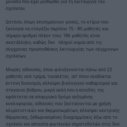
μονάδα που έχει μισθωθεί για τη λειτουργία του
σχολείου.
Ωστόσο, όπως επισημαίνουν γονείς, το κτίριο που
ξεκίνησε να στεγάζει περίπου 75 - 80 μαθητές και
σήμερα αριθμεί πλέον τους 186 μαθητές είναι
ακατάλληλο, καθώς δεν πληροί καμία από τις
σύγχρονες προϋποθέσεις λειτουργίας των σύγχρονων
σχολείων.
Μικρές αίθουσες, όπου φιλοξενούνται πάνω από 22
μαθητές ανά τμήμα, τουαλέτες απ’ όπου αναδύεται
έντονη δυσοσμία, ελλείψει βιολογικού καθαρισμού και
στεγανού βόθρου, μικρή αυλή που η είσοδός της
εφάπτεται σε επαρχιακό δρόμο αυξημένης
κυκλοφορίας, αίθουσες που ζεσταίνονται με χρήση
κλιματιστικών και θερμοσωμάτων, ελλείψει κεντρικής
θέρμανσης, ξεθωριασμένες διαγραμμίσεις έξω από το
σχολείο και απουσία φωτεινών σηματοδοτών στις δυο