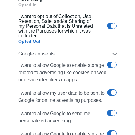
κλήθηκαν να συμμετάσχουν η αρμόδια εντεταλμένη
Opted In
σύμβουλος για θέματα παιδείας Μ. Ζερβού και όλοι οι
δημοτικοί σύμβουλοι από τη Δημοτική Ενότητα
I want to opt-out of Collection, Use,
Retention, Sale, and/or Sharing of
Φαιάκων.
my Personal Data that Is Unrelated
with the Purposes for which it was
collected.
Κατόπιν ενημέρωσή τους οι δημοτικοί σύμβουλοι Φανή
Opted Out
Τσιμπούλη και Δημήτρης Θεόδοτος έθεσαν υπόψιν των
αρμοδίων Υπηρεσιών τόσο του Δήμου Κ. Κέρκυρας όσο
Google consents
και της ΠΙΝ τα άμεσης παρέμβασης ζητήματα,
I want to allow Google to enable storage
αιτούμενοι την άμεση επίλυσή τους για την εύρυθμη
related to advertising like cookies on web
λειτουργία του σχολείου μέχρι να μεταστεγαστεί σε
or device identifiers in apps.
νέο κτίριο.
I want to allow my user data to be sent to
ΜΑΡΙΑ ΜΠΑΖΔΡΙΓΙΑΝΝΗ
Google for online advertising purposes.
Εμφανίσεις: 112
I want to allow Google to send me
personalized advertising.
Ακολουθήστε το enimerosi στο
Facebook
I want to allow Google to enable storage