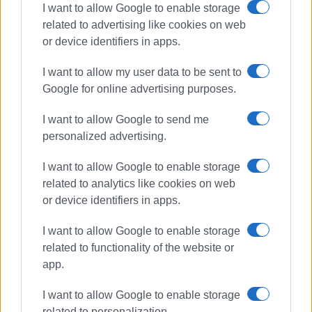
I want to allow Google to enable storage
related to advertising like cookies on web
or device identifiers in apps.
I want to allow my user data to be sent to
Google for online advertising purposes.
Aegean
Αεροδρόμιο
I want to allow Google to send me
«Μακεδονία»
personalized advertising.
Υπηρεσία Πολιτικής Προστασίας
Περιοριστικά Μέτρα
Δρομολόγια
I want to allow Google to enable storage
Αναστολή
related to analytics like cookies on web
or device identifiers in apps.
ΣΧΕΤΙΚA AΡΘΡΑ
I want to allow Google to enable storage
related to functionality of the website or
app.
Κέρκυρα: Άνοδος 10,8% στις
αεροπορικές αφίξεις τον Μάιο με
κυρίαρχους τους Βρετανούς
I want to allow Google to enable storage
επισκέπτες
related to personalization.