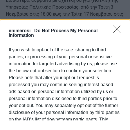
Ειδικότερα, σύμφωνα με σχετική οδηγία (NOTAM) της
Υπηρεσίας Πολιτικής Προστασίας, από την Τρίτη 3
Νοεμβρίου στις 18:00 έως την Τρίτη 17 Νοεμβρίου στις
23:59, αναστέλλονται όλες οι επιβατικές πτήσεις του
δικτύου εσωτερικού και εξωτερικού από και προς τη
enimerosi -
Do Not Process My Personal
Θεσσαλονίκη.
Information
Όλοι οι επιβάτες που έχουν εισιτήριο για αυτήν την
If you wish to opt-out of the sale, sharing to third
περίοδο, θα ενημερωθούν για τις επιλογές τους είτε
parties, or processing of your personal or sensitive
απευθείας από την εταιρεία με προσωποποιημένο
information for targeted advertising by us, please use
μήνυμα είτε από τον ταξιδιωτικό τους πράκτορα.
the below opt-out section to confirm your selection.
Εμφανίσεις: 88
Please note that after your opt-out request is
processed you may continue seeing interest-based
ads based on personal information utilized by us or
Ακολουθήστε το enimerosi στο
Facebook
personal information disclosed to third parties prior to
your opt-out. You may separately opt-out of the further
disclosure of your personal information by third parties
Συνδρομητές στο e-paper
on the IAB’s list of downstream participants. This
information may also be disclosed by us to third parties