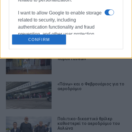
I want to allow Google to enable storage
Με διψήφια αύξηση ξεκίνησε η
σεζόν για το αεροδρόμιο της
related to security, including
Κέρκυρας
authentication functionality and fraud
prevention, and other user protection.
CONFIRM
«ELIZADETH»: Αναστολή των
προγραμματισμένων
παραστάσεων
«Πάνω» και ο Φεβρουάριος για το
αεροδρόμιο
Πολιτικο-δικαστικό θρίλερ
καθυστερεί το αεροδρόμιο του
Αυλώνα