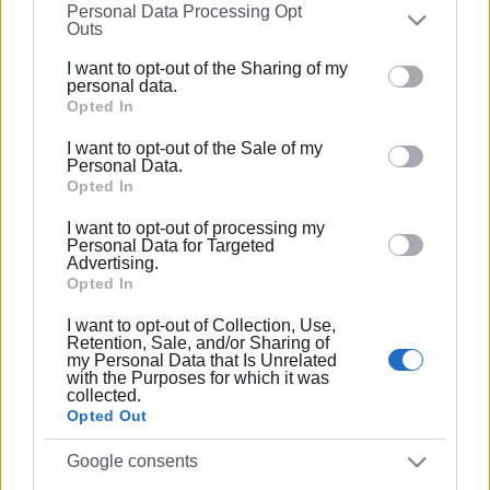
Personal Data Processing Opt
on the
IAB’s List of Downstream Participants
that may
Outs
further disclose it to other third parties.
I want to opt-out of the Sharing of my
Please note that this website/app uses one or more
personal data.
Google services and may gather and store information
Opted In
including but not limited to your visit or usage
I want to opt-out of the Sale of my
behaviour. You may click to grant or deny consent to
Personal Data.
Google and its third-party tags to use your data for
Opted In
below specified purposes in below Google consent
I want to opt-out of processing my
section.
Personal Data for Targeted
Advertising.
Opted In
I want to opt-out of Collection, Use,
Retention, Sale, and/or Sharing of
my Personal Data that Is Unrelated
with the Purposes for which it was
collected.
Opted Out
Google consents