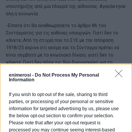
υποστήριξης από μια πλευρά της αίθουσας. Αγανάκτησε
όλη η κοινωνία.
-Είπατε ότι θα αναθεωρήσετε το άρθρο 86 του
Συντάγματος για τις ευθύνες υπουργών. Γιατί δεν το
κάνετε; Από τη στιγμή που το ΣτΕ με την απόφαση
1918/25 έκρινε ότι ακόμη και το Σύνταγμα πρέπει να
είναι συμβατό με το ενωσιακό δίκαιο, γιατί δεν το
κάνετε; Γιατί δεν πάτε τις δύο δικογραφίες για το
σκάνδαλο του ΟΠΕΚΕΠΕ στην Ευρωπαϊκή Εισαγγελία; Τι
enimerosi -
Do Not Process My Personal
φοβάστε;
Information
-Και μερικά στοιχεία για την «ευημερία της χώρας»,
If you wish to opt-out of the sale, sharing to third
όπως τα παρουσιάζει η ίδια η Κομισιόν στην έκθεσή
parties, or processing of your personal or sensitive
της: μείωση προοπτικής επενδύσεων για τη χώρα 0,9%,
information for targeted advertising by us, please use
μείωση πραγματικού μισθού και μείωση αποταμιεύσεων
the below opt-out section to confirm your selection.
2,1% ενώ σημειώνεται αύξηση 1,7% στην ΕΕ. Σκληρή
Please note that after your opt-out request is
φορολογία για φυσικά πρόσωπα και επιχειρήσεις, μόλις
processed you may continue seeing interest-based