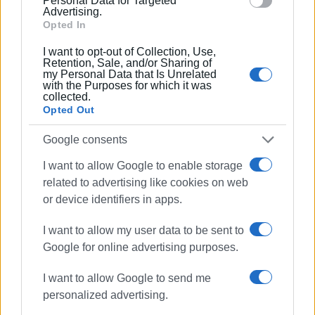
Personal Data for Targeted
στις Διεθνείς Σχέσεις. Επιπλέον, είναι κάτοχος
Advertising.
Μεταπτυχιακού Τίτλου από το Πανεπιστήμιο του
Opted In
Readingστις Στρατηγικές Σπουδές.
I want to opt-out of Collection, Use,
Retention, Sale, and/or Sharing of
my Personal Data that Is Unrelated
with the Purposes for which it was
collected.
Ακολουθήστε το enimerosi στο
Facebook
Opted Out
Google consents
Συνδρομητές στο e-paper
I want to allow Google to enable storage
related to advertising like cookies on web
or device identifiers in apps.
I want to allow my user data to be sent to
Google for online advertising purposes.
I want to allow Google to send me
personalized advertising.