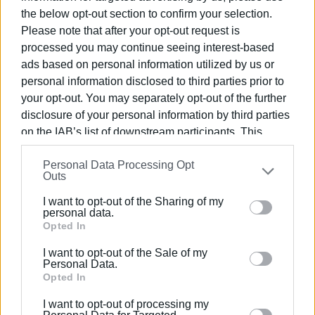
Ηλέκτρα Αθηναίου, iSea
the below opt-out section to confirm your selection.
Please note that after your opt-out request is
21.00-21.30
Q & A, Ολυμπία Κουκουβέτσιου, iSea
processed you may continue seeing interest-based
ads based on personal information utilized by us or
ΦΩΤΟ ΑΡΧΕΙΟΥ
personal information disclosed to third parties prior to
Εμφανίσεις: 96
your opt-out. You may separately opt-out of the further
disclosure of your personal information by third parties
on the IAB’s list of downstream participants. This
information may also be disclosed by us to third parties
Personal Data Processing Opt
on the
IAB’s List of Downstream Participants
that may
Outs
further disclose it to other third parties.
I want to opt-out of the Sharing of my
Please note that this website/app uses one or more
personal data.
Google services and may gather and store information
Opted In
including but not limited to your visit or usage
ΒΑΣΙΛΗΣ ΠΑΝΤΑΖΟΠΟΥΛΟΣ
I want to opt-out of the Sale of my
behaviour. You may click to grant or deny consent to
Personal Data.
Ο Βασίλης Πανταζόπουλος είναι απόφοιτος του
Google and its third-party tags to use your data for
Opted In
τμήματος Μεσογειακών Σπουδών του
below specified purposes in below Google consent
Πανεπιστημίου Αιγαίου (Ρόδος), με ειδίκευση
I want to opt-out of processing my
section.