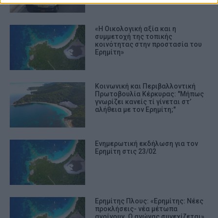
«Η Οικολογική αξία και η
συμμετοχή της τοπικής
κοινότητας στην προστασία του
Ερημίτη»
Κοινωνική και Περιβαλλοντική
Πρωτοβουλία Κέρκυρας: "Μήπως
γνωρίζει κανείς τί γίνεται στ’
αλήθεια με τον Ερημίτη;"
Ενημερωτική εκδήλωση για τον
Ερημίτη στις 23/02
Ερημίτης Πλους: «Ερημίτης: Νέες
προκλήσεις- νέα μέτωπα
ανοίγουν. Ο αγώνας συνεχίζεται»