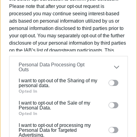
Please note that after your opt-out request is
processed you may continue seeing interest-based
ads based on personal information utilized by us or
personal information disclosed to third parties prior to
your opt-out. You may separately opt-out of the further
disclosure of your personal information by third parties
on the IAB’s list of downstream participants. This
ΒΑΣΙΛΗΣ ΠΑΝΤΑΖΟΠΟΥΛΟΣ
information may also be disclosed by us to third parties
Ο Βασίλης Πανταζόπουλος είναι απόφοιτος του
Personal Data Processing Opt
on the
IAB’s List of Downstream Participants
that may
Outs
τμήματος Μεσογειακών Σπουδών του
further disclose it to other third parties.
Πανεπιστημίου Αιγαίου (Ρόδος), με ειδίκευση
I want to opt-out of the Sharing of my
Please note that this website/app uses one or more
στις Διεθνείς Σχέσεις. Επιπλέον, είναι κάτοχος
personal data.
Google services and may gather and store information
Opted In
Μεταπτυχιακού Τίτλου από το Πανεπιστήμιο του
including but not limited to your visit or usage
Readingστις Στρατηγικές Σπουδές.
I want to opt-out of the Sale of my
behaviour. You may click to grant or deny consent to
Personal Data.
Google and its third-party tags to use your data for
Opted In
below specified purposes in below Google consent
I want to opt-out of processing my
Ακολουθήστε το enimerosi στο
Facebook
section.
Personal Data for Targeted
Advertising.