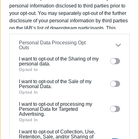
personal information disclosed to third parties prior to
Συνδρομητές στο e-paper
your opt-out. You may separately opt-out of the further
disclosure of your personal information by third parties
on the IAB’s list of downstream participants. This
information may also be disclosed by us to third parties
Personal Data Processing Opt
on the
IAB’s List of Downstream Participants
that may
Outs
further disclose it to other third parties.
I want to opt-out of the Sharing of my
Please note that this website/app uses one or more
personal data.
Google services and may gather and store information
Opted In
including but not limited to your visit or usage
I want to opt-out of the Sale of my
behaviour. You may click to grant or deny consent to
Personal Data.
Google and its third-party tags to use your data for
Opted In
below specified purposes in below Google consent
I want to opt-out of processing my
section.
Personal Data for Targeted
Advertising.
Opted In
I want to opt-out of Collection, Use,
Retention, Sale, and/or Sharing of