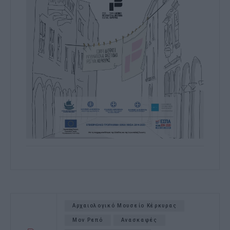
Αρχαιολογικό Μουσείο Κέρκυρας
Μον Ρεπό
Ανασκαφές