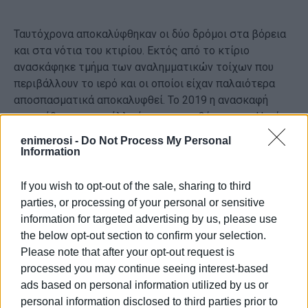
Ταυτόχρονα αποκαλύφθηκαν οι δύο δρόμοι στα βόρεια
και στα νότια του κτιρίου. Εκτός από το κτίριο
ανασκάφηκε τμήμα των αναλημματικών τοίχων που
περιβάλλουν το ιερό και οι οποίοι είχαν παλαιότερα
αποσπασματικά αποκαλυφθεί. Το 2019 η ανασκαφή
επεκτάθηκε και σε άλλη έκταση στα βόρεια του Ηραίου.
Και εκεί βρέθηκαν αρχαιότητες είτε ως στρώματα
enimerosi -
Do Not Process My Personal
καταστροφής είτε ως τοίχοι άλλου κτιρίου.
Information
Κατά την προϊσταμένη της αρχαιολογικής έρευνας Γ.
Μεταλληνού, η επίσκεψη σε ένα ιερό συμβαδίζει με την
If you wish to opt-out of the sale, sharing to third
αφιέρωση αναθημάτων. Είτε από φθαρτά υλικά, όπως
parties, or processing of your personal or sensitive
γυαλί, ύφασμα ή ξύλο, είτε από πηλό, μέταλλο,
information for targeted advertising by us, please use
ελεφαντόδοντο.
the below opt-out section to confirm your selection.
Please note that after your opt-out request is
Κάποια από αυτά που αποκαλύφθηκαν είναι:
processed you may continue seeing interest-based
- Χειροποίητα ειδώλια που χρονολογούνται ανάμεσα
ads based on personal information utilized by us or
στα 610 και 480 π.Χ. Αποτελούν αναθήματα
personal information disclosed to third parties prior to