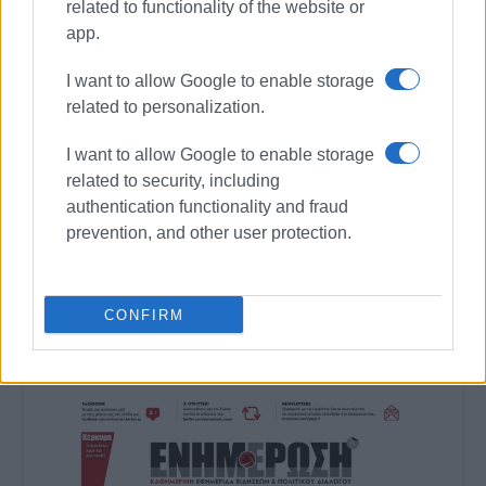
- Αιχμές δοράτων, με ίχνη από την ξύλινη στειλέωση
related to functionality of the website or
του κονταριού
app.
I want to allow Google to enable storage
Πέρα όμως από αυτά, συγκεντρώθηκαν μεγάλες
related to personalization.
ποσότητες κεραμικής, αντικείμενα τα οποία
I want to allow Google to enable storage
μελετώνται και αναμένεται να δώσουν περισσότερα
related to security, including
στοιχεία.
authentication functionality and fraud
Οι ανασκαφές θα συνεχιστούν για τρία ακόμα χρόνια.
prevention, and other user protection.
Εμφανίσεις: 183
Ακολουθήστε το enimerosi στο
Facebook
CONFIRM
Συνδρομητές στο e-paper