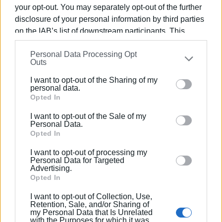
αποκλειστικά γυναικείων θεοτήτων. Αποτελούν
your opt-out. You may separately opt-out of the further
αναθήματα ευρείας κλίμακας και χαμηλής αξίας και
disclosure of your personal information by third parties
απαντώνται στον ελλαδικό χώρο, την Κύπρο και την
on the IAB’s list of downstream participants. This
Κάτω Ιταλία
information may also be disclosed by us to third parties
Personal Data Processing Opt
on the
IAB’s List of Downstream Participants
that may
Outs
- Ειδώλια ελληνιστικών χρόνων
further disclose it to other third parties.
I want to opt-out of the Sharing of my
Please note that this website/app uses one or more
- Χάλκινα αφιερώματα, από τα οποία και το
personal data.
Google services and may gather and store information
Opted In
διακοσμητικό στοιχείο γρύπα. Πρόκειται για ένα
including but not limited to your visit or usage
δαιμονικό, ανατολικής προέλευσης ον, που αποτελεί
I want to opt-out of the Sale of my
behaviour. You may click to grant or deny consent to
αμάλγαμα λιονταριού και αρπακτικού πτηνού.
Personal Data.
Google and its third-party tags to use your data for
Opted In
Αντιπροσωπεύει τη δύναμη αλλά έχει και αποτρεπτική
below specified purposes in below Google consent
σημασία, ως φρουρός π.χ. θησαυρών. Κοσμούσε
I want to opt-out of processing my
section.
πιθανότατα λέβητες – μεγάλα χάλκινα αγγεία σαν
Personal Data for Targeted
Advertising.
καζάνια- που στέκονταν πάνω σε τρίποδες και
Opted In
ο
ο
δίνονταν προσφορά στους θεούς τον 8
και 7
αι. π.Χ.
I want to opt-out of Collection, Use,
Retention, Sale, and/or Sharing of
- Πήλινες αγνύθες, βαρίδια εργαλείων
my Personal Data that Is Unrelated
with the Purposes for which it was