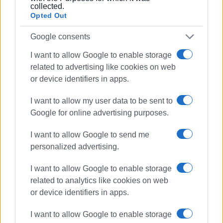
collected.
- Αποθηκευτικά αγγεία καθώς και λεπτά μελαμβαφή με
Opted Out
ανάγλυφη διακόσμηση
Google consents
- Αγγεία μινιατούρες: Έχει υποστηριχθεί ότι αυτά τα
I want to allow Google to enable storage
αγγεία, που αποτελούν απομιμήσεις σε μικρότερη
related to advertising like cookies on web
κλίμακα, αληθινών αγγείων, ανατίθενται στα Ιερά από
ο
or device identifiers in apps.
τον 7
αιώνα π.Χ καθώς το δικαίωμα ανάθεσης πέρασε
από την αριστοκρατία στους κοινούς θνητούς.
I want to allow my user data to be sent to
Πρόκειται δηλαδή για φθηνές αφιερώσεις, των οποίων
Google for online advertising purposes.
όμως η ευρύτατη γεωγραφική εξάπλωση αντανακλά
αύξηση της παραγωγής τους αλλά και μια
I want to allow Google to send me
ουσιωδέστερη συμμετοχή του κοινού στις
personalized advertising.
τελετουργίες. Αυτά τα ταπεινά αντικείμενα, βοηθούν να
ρίξουν φως και να κατανοήσουμε τις θρησκευτικές
I want to allow Google to enable storage
πρακτικές στην αρχαία Κέρκυρα.
related to analytics like cookies on web
or device identifiers in apps.
- Αναθηματικές πλάκες
I want to allow Google to enable storage