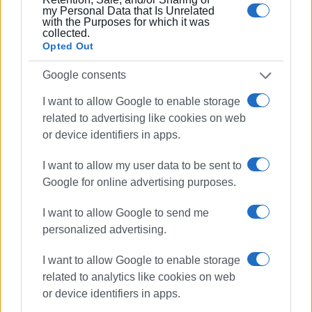
ασθενών που η χορήγηση αντιικών χαπιών είναι
my Personal Data that Is Unrelated
with the Purposes for which it was
απαραίτητη για την θεραπεία τους. «Σε αρκετές
collected.
περιπτώσεις χρειάζεται η λήψη αντιικών, καθώς
Opted Out
διαπιστώνονται ακόμη σοβαρά περιστατικά, που
αφορούν κυρίως ασθενείς μεγάλης ηλικίας», ανέφερε
Google consents
στην «Ε», ο γενικός ιατρός Φοίβος Κακαβίτσας.
I want to allow Google to enable storage
related to advertising like cookies on web
ΜΑΡΙΑ ΜΠΑΖΔΡΙΓΙΑΝΝΗ
or device identifiers in apps.
Εμφανίσεις: 266
I want to allow my user data to be sent to
Google for online advertising purposes.
Ακολουθήστε το enimerosi στο
Facebook
I want to allow Google to send me
personalized advertising.
Συνδρομητές στο e-paper
I want to allow Google to enable storage
related to analytics like cookies on web
or device identifiers in apps.