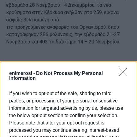
εβδομάδα 28 Νοεμβρίου - 4 Δεκεμβρίου, τα νέα
κρούσματα στην Κέρκυρα ανήλθαν στα 259, εικόνα
σαφώς βελτιωμένη από
τις προηγούμενες αναφορές του Οργανισμού, όπου
καταγράφηκαν 286 μολύνσεις, την εβδομάδα 21-27
Νοεμβρίου και 402 το διάστημα 14 – 20 Νοεμβρίου.
Σε ελεγχόμενη κατάσταση η πανδημία
enimerosi -
Do Not Process My Personal
Information
Όπως τόνισε πάντως στην «Ε» ο επιδημιολόγος Γιάννης
Αλαμάνος, η πανδημία στην Κέρκυρα, βρίσκεται σε πολύ
ελεγχόμενη κατάσταση αυτή τη στιγμή, εν αντιθέσει με
If you wish to opt-out of the sale, sharing to third
πέρσι που την αντίστοιχη περίοδο ήταν σε πλήρη
parties, or processing of your personal or sensitive
εξέλιξη.
information for targeted advertising by us, please use
the below opt-out section to confirm your selection.
«Μέχρι στιγμής, ενώ έχουμε κρούσματα, υπάρχει
Please note that after your opt-out request is
διασπορά και παρουσιάζονται διακυμάνσεις και
processed you may continue seeing interest-based