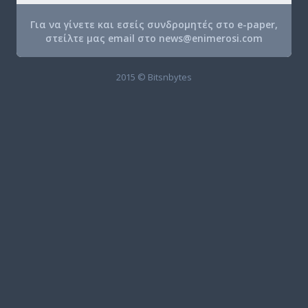
Για να γίνετε και εσείς συνδρομητές στο e-paper,
στείλτε μας email στο
news@enimerosi.com
2015 © Bitsnbytes