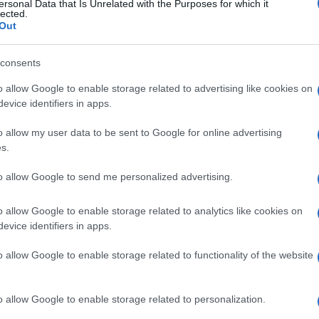
ersonal Data that Is Unrelated with the Purposes for which it
lected.
Out
consents
o allow Google to enable storage related to advertising like cookies on
πουλίδης, στον χαιρετισμό του, αναφέρθηκε στο
evice identifiers in apps.
αν η χαρά και η κοινή εμπειρία που μοιράστηκαν οι
τους, στην βράβευση των φίλων του Συλλόγου που
o allow my user data to be sent to Google for online advertising
 κοινωνικά το έργο του, παρουσίασε συνοπτικά το
s.
DEO παρουσιάστηκαν οι δράσεις των νέων του ΚΔΗΦ
to allow Google to send me personalized advertising.
θημερινή προσπάθεια που καταβάλλεται για την
ν ενεργή συμμετοχή των νέων της ΜΕΛΙΣΣΑΣ μέσω
o allow Google to enable storage related to analytics like cookies on
ματος αυτόνομης διαβίωσης και ένταξης στην
evice identifiers in apps.
o allow Google to enable storage related to functionality of the website
 η βράβευση όσων στήριξαν έμπρακτα το έργο του
νδειξη τιμητικής αναγνώρισης της προσφοράς τους.
o allow Google to enable storage related to personalization.