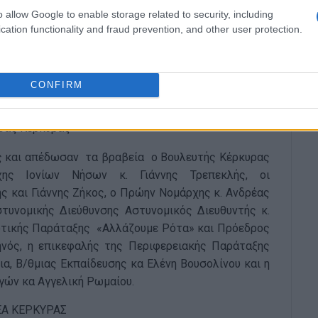
o allow Google to enable storage related to security, including
ύ «ΣΠΕΙΡΑ» ΗΡΑΚΛΗΣ
cation functionality and fraud prevention, and other user protection.
του ΕΠΤΑ ΤΕΧΝΩΝ ΤΟΠΟΣ
CONFIRM
σας Κέρκυρας
υς και απέδωσαν τα βραβεία ο Βουλευτής Κέρκυρας
χης Ιονίων Νήσων κ. Γιάννης Τρεπεκλής, οι
ς και Γιάννης Ζήκος, ο Πρώην Νομάρχης κ. Ανδρέας
τυνομικής Διεύθυνσης Αστυνομικός Διευθυντής κ.
οτικής Παράταξης «Αλλάζουμε Ρότα» και Πρόεδρος
νός, η επικεφαλής της Περιφερειακής Παράταξης
α, Β/θμιας Εκπαίδευσης κα Ελένη Βουσολίνου και η
γών κα Αγγελική Ρωμαίου.
Α ΚΕΡΚΥΡΑΣ