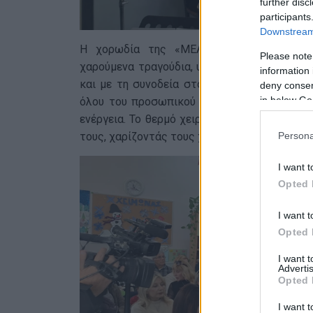
further disc
participants
Downstream 
Η χορωδία της «ΜΕΛΙΣΣΑΣ» προκάλεσε ιδ
Please note
χαρούμενα τραγούδια, υπό τη διεύθυνση της
information 
και με τη συνοδεία στο αρμόνιο του ψυχολό
deny consent
in below Go
όλου του προσωπικού του ΚΔΗΦ, οι συμμετέ
ενέργεια. Το θερμό χειροκρότημα του κόσμο
τους, χαρίζοντάς τους χαρά, δύναμη και αυτο
Persona
I want t
Opted 
I want t
Opted 
I want 
Advertis
Opted 
I want t