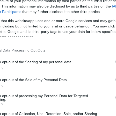
losure of your personal information by third parties on the IAB’s list of
. This information may also be disclosed by us to third parties on the
IA
Participants
that may further disclose it to other third parties.
ιαίτερη συγκίνηση, χαρίζοντας στο κοινό δύο
 that this website/app uses one or more Google services and may gath
 εκπαιδευτικού και μουσικού κας Ιωάννας Μέριανου
including but not limited to your visit or usage behaviour. You may click 
γου κ. Βασίλη Παγκράτη, καθώς και με τη στήριξη
 to Google and its third-party tags to use your data for below specifi
ogle consent section.
χοντες γέμισαν την αίθουσα χαμόγελα και θετική
υ ήταν η μεγαλύτερη επιβράβευση της προσπάθειάς
πεποίθηση.
l Data Processing Opt Outs
o opt-out of the Sharing of my personal data.
In
o opt-out of the Sale of my Personal Data.
In
to opt-out of processing my Personal Data for Targeted
ing.
In
o opt-out of Collection, Use, Retention, Sale, and/or Sharing