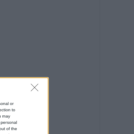
sonal or
ection to
ou may
 personal
out of the