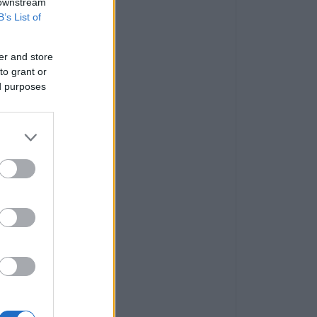
 downstream
B’s List of
er and store
to grant or
ed purposes