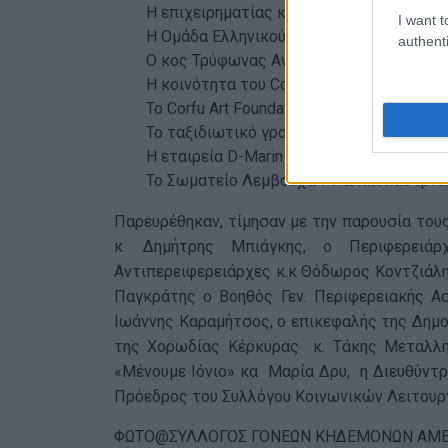
Η επιχειρηματίας κα Μουζακίτη Τερέζα
I want t
Η Ομάδα Ελληνικού Παραδοσιακού Χορο
authenti
Ο κος Τρύφωνας Ανδρέας, ιδιοκτήτης 
Η κοινότητα του Corfu Garden Festival
Το Corfu Art Foundation
Το ταξιδιωτικό γραφείο Charitos Travel
Η εταιρεία D-Marin στα Γουβιά
Το Σωματείο Λεμβούχων Παλαιοκαστρίτ
Παρευρέθηκαν, τίμησαν με την παρουσία το
κ. Δημήτρης Μπιάγκης, ο Περιφερειάρ
Αντιπερειφερειάρχες κ.κ Θόδωρος Κοντζιάλη
Παγκράτης ο Βοηθός Γεν. Περιφερειακής Ασ
Ιωάννης Καραμήτσος, ο επικεφαλής της Δημ
της Χορωδίας Κέρκυρας κ. Τάκης Μεταλλη
«Μένουμε Ιόνιο» κα Μαρία Δρυ, η Διευθύντρι
Πρόεδρος του Συλλόγου Κοινωνικών Λειτουρ
ΦΩΤΟ@ΣΥΛΛΟΓΟΣ ΓΟΝΕΩΝ ΚΗΔΕΜΟΝΩΝ ΑΜΕ