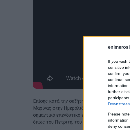
enimerosi
If you wish 
sensitive in
confirm you
continue se
information 
further disc
participants
Επίσης κατά την συζήτηση δόθηκε ιδιαίτερη
Downstream 
Μαρίνας στην Ημερολιά της Β. Κέρκυρας και 
Please note
σημαντικό επενδυτικό ενδιαφέρον. Συζητήθη
information 
όπως του Πετριτή, του Ύψου, του Αγίου Στεφά
deny consent