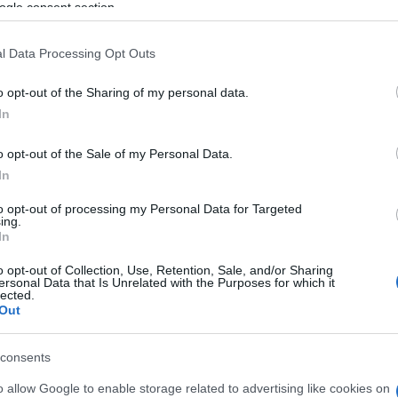
ogle consent section.
l Data Processing Opt Outs
επισκέψεις σε λιμένες της Κέρκυρας σε όλο το
Ε και του ΤΑΙΠΕΔ, όπου εξετάστηκαν οι δυνατότητες
o opt-out of the Sharing of my personal data.
θέμενη αξία στον τόπο μας.
In
μιστεί και θα γίνει μαρίνα εκεί, ενώ στην πόλη της
o opt-out of the Sale of my Personal Data.
νας mega yacht, ένας σχεδιασμός που συζητείται
In
πραγματοποιηθεί.
to opt-out of processing my Personal Data for Targeted
ing.
η της Κέρκυρας είναι ώριμη και σύμφωνα με τον
In
 στο 2022 να προκηρυχθεί η διεθνής διαγωνιστική
o opt-out of Collection, Use, Retention, Sale, and/or Sharing
ώτη.
ersonal Data that Is Unrelated with the Purposes for which it
lected.
Out
ht είναι προγραμματισμένη να κατασκευαστεί στο
στο Μαντούκι, μέσα στο χώρο του ΟΛΚΕ.
consents
ον επικεντρώνεται για ανάπτυξη μαρίνας στον
o allow Google to enable storage related to advertising like cookies on