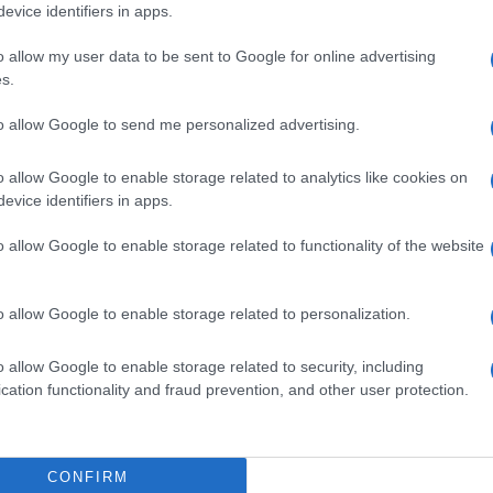
ο σημείο πραγματοποίησε ο κ.Πολίτης αμέσως μετά
evice identifiers in apps.
νοδευόμενος από τον κ.Γκίκα και τον
 προοπτικές ανάπτυξής του.Στην Ημερολιά ο
o allow my user data to be sent to Google for online advertising
s.
κε με τον Δήμαρχο Βόρειας Κέρκυρας Γιώργο
το ενδεχόμενο δημιουργίας Μαρίνας Τουριστικών
to allow Google to send me personalized advertising.
o allow Google to enable storage related to analytics like cookies on
ίσης επίσκεψη στους Λιμένες Ύψου και Αγίου
evice identifiers in apps.
o allow Google to enable storage related to functionality of the website
o allow Google to enable storage related to personalization.
 του 2022 να ξεκινήσουμε τους δυο διαγωνισμούς
 καθώς και την ανάπτυξη της μαρίνας μεγάλων
o allow Google to enable storage related to security, including
υ και της κυβέρνησης», τόνισε ο κ.Πολίτης σε
cation functionality and fraud prevention, and other user protection.
 συζητήθηκαν πολλά θέματα σχετιζόμενα με τον
CONFIRM
 δε ότι λόγω των προσώπων που ασκούν διοίκηση