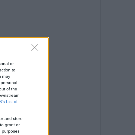
sonal or
ection to
ou may
 personal
out of the
 downstream
B’s List of
er and store
to grant or
ed purposes