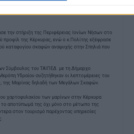
ία που μπορεί να οδηγήσει την Κέρκυρα μερικά
ου τουρισμού και στην αναβάθμιση όλων των
σε την στήριξη της Περιφέρειας Ιονίων Νήσων στο
ού προφίλ της Κέρκυρας, ενώ ο κ.Πολίτης εξέφρασε
ικού καταφυγίου σκαφών αναψυχής στην Σπηλιά που
νων Σύμβουλος του ΤΑΙΠΕΔ με τη Δήμαρχο
Μερόπη Υδραίου συζητήθηκαν οι λεπτομέρειες του
ας, της Μαρίνας δηλαδή των Μεγάλων Σκαφών.
 του χαρτοφυλακίου των μαρίνων στην Κέρκυρα
ι το αποτύπωμά της όχι μόνο στο μέτωπο της
κότερα στον τουρισμό παρέχοντας υπηρεσίες
.