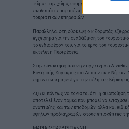
τώρα στην χώρα, υπάρχει μια ευτυχής συγκυρ
σκαλοπάτια παραπάνω στο θέμα του θαλάσσι
τουριστικών υπηρεσιών.
Παράλληλα, στη σύσκεψη ο κ.Ζορμπάς εξέφρα
εγχείρημα για την αναβάθμιση του τουριστικ
το ενδιαφέρον του, για το έργο του τουριστ
εκτελεί η Περιφέρεια.
Στην συνάντηση που είχε αργότερα ο Διευθύ
Κεντρικής Κέρκυρας και Διαποντίων Νήσων, 
σημαντικού project για την πόλη της Κέρκυρ
Αξίζει πάντως να τονιστεί ότι η αξιοποίηση
αποτελεί έναν τομέα που μπορεί να ενισχύσε
ανάπτυξης και των υποδομών, αλλά και ειδι
υψηλών προδιαγραφών στους επισκέπτες της
ΜΑΡΙΑ ΜΠΑΖΔΡΙΓΙΑΝΝΗ