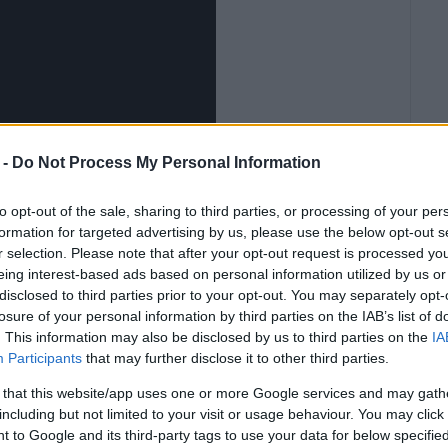
 -
Do Not Process My Personal Information
to opt-out of the sale, sharing to third parties, or processing of your per
formation for targeted advertising by us, please use the below opt-out s
r selection. Please note that after your opt-out request is processed y
eing interest-based ads based on personal information utilized by us or
disclosed to third parties prior to your opt-out. You may separately opt-
losure of your personal information by third parties on the IAB’s list of
. This information may also be disclosed by us to third parties on the
IA
 βαρύτητα στην προοπτική ανάπτυξης οργανωμένης
Participants
that may further disclose it to other third parties.
στην Λάκκα Παξών, για τις οποίες υπάρχει
 that this website/app uses one or more Google services and may gath
κε ακόμη η περαιτέρω ανάδειξη μικρότερων λιμένων
including but not limited to your visit or usage behaviour. You may click 
νου Σινιών, της Αστρακερής κ.α.
 to Google and its third-party tags to use your data for below specifi