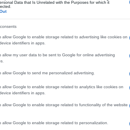
ιά βρίσκεται πάνω στο βουνό. Το όνομα του
ersonal Data that Is Unrelated with the Purposes for which it
lected.
προκαλούν σίφουνες τραβούν ελαφρά αντικείμενα
Out
 κάτοικοι βλέπουν καμιά φορά χαρτιά, σπάγκους και
αέρας ανεβαίνει, ανάλογα με τον καιρό.
consents
όπως το σπήλαιο Γραβολιθιά. Το μεγάλο και βαθύ
ό σταλακτίτες. Σε πολλές περιπτώσεις και εξ
o allow Google to enable storage related to advertising like cookies on
ς και οι σταλαγμίτες έχουν ενωθεί και έχουν
evice identifiers in apps.
ο σπήλαιο ήταν η φωλιά των δύο δράκων. Ο ένας
o allow my user data to be sent to Google for online advertising
ώτη πριν από μερικούς αιώνες, αλλά ο άλλος έμενε
s.
ε τη νύχτα για να καταβροχθίσει ένα πρόβατο ή μια
δες στο σπήλαιο. Τα τελευταία δύο χρόνια δεν έχω
to allow Google to send me personalized advertising.
o allow Google to enable storage related to analytics like cookies on
evice identifiers in apps.
πιο χαμηλό μέρος στο σπήλαιο Γραβολιθιά
o allow Google to enable storage related to functionality of the website
 Κέρκυρας λέγεται
Πλατεσγούρνα
.
Tο σπήλαιο είναι
ύο μικρές εισόδους, αλλά μόνο μία είναι κατάλληλη
o allow Google to enable storage related to personalization.
ρχει η κύρια αίθουσα του σπηλαίου με εντυπωσιακή