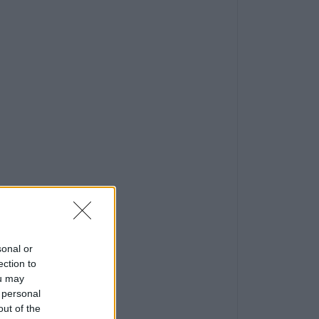
sonal or
ection to
ou may
 personal
out of the