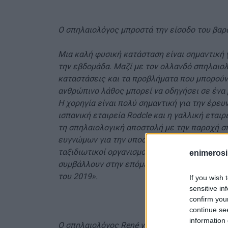
Ο σπηλαιολόγος μπροστά την είσοδο του βαρ
Μια καλή φυσική κατάσταση είναι σημαντική γ
την εβδομάδα. Μαζί με τον ολλανδό σπηλαιολό
καταστάσεις και τα προβλήματα που μπορούν 
ανθρώπινο λάθος μπορεί να οδηγήσει σε ένα
Η χορηγία είναι πολύ σημαντική για την έρευ
ισπανική εταιρεία Rodcle και η γαλλική εταιρ
τη σπηλαιολογική αποστολή με την παροχή σ
ευγνώμων για την υποστήριξη που μου πρόσφ
ταξιδιωτικοί οργανισμοί, ξενοδοχεία και ετα
enimerosi
συμβάλλουν στην επόμενη σπηλαιολογική απο
του 2019».
If you wish 
sensitive in
confirm you
continue se
information 
Ο σπηλαιολόγος René van Vliet εξερεύνησε τ