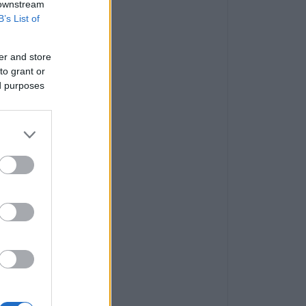
 downstream
B’s List of
er and store
to grant or
ed purposes