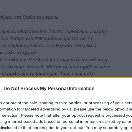
άθρου στη Γράβα του Χάρου
ια έναν σπηλαιολόγο. Γι'αυτό γυμνάζομαι 5 μέρες
γο Gertjan van Pelt προπονούμαστε για τις
να συμβούν μέσα σε ένα σπήλαιο. ‘Ενα μικρό
 μεγάλο ατύχημα!
να σπηλαίων. Η ολλανδική εταιρεία CanyonZone, η
εία Aventure Verticale ήθελαν να υποστηρίξουν αυτή
πηλαιολογικού εξοπλισμού. Τους είμαι πολύ
εραν. Ελπίζω ότι περισσότερες εταιρείες όπως
ιρείες ενοικίασης αυτοκινήτων θα ήθελαν να
 -
Do Not Process My Personal Information
στολή η οποία θα πραγματοποιηθεί το καλοκαίρι
to opt-out of the sale, sharing to third parties, or processing of your per
formation for targeted advertising by us, please use the below opt-out s
r selection. Please note that after your opt-out request is processed y
eing interest-based ads based on personal information utilized by us or
disclosed to third parties prior to your opt-out. You may separately opt-
η διακόσμηση στο πιο χαμηλό μέρος στο σπήλαιο