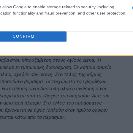
πολλούς μαγευτικούς σταλακτίτες, διαφορετικές
o allow Google to enable storage related to security, including
φες κολώνες. Κάποιοι σταλαγμίτες είναι πολύ
cation functionality and fraud prevention, and other user protection.
 αναλλοίωτο. Το σπήλαιο είναι εξαιρετικά ευάλωτο
CONFIRM
με μερικά σπήλαια στην κεντρική Κέρκυρα όπως η
 Γράβα στου Μπουζαβιέρη στους Αγίους Δέκα.
Η
ουσα με εντυπωσιακή διακόσμηση. Σε κάποια σημεία
αλλοι, σχεδόν σαν σκόνη. Στο τέλος της κύριας
 επικίνδυνο βάραθρο. Τα τοιχώματα του βαράθρου
. Η κατάβαση είναι δύσκολη αλλά η ανάβαση είναι
πλευρά κάτω από το έδαφος του σπηλαίου. Από την
ν αριστερή πλευρά. Στο τέλος του περάσματος
ου βρίσκεται σε ύψος (δηλαδή στον πρώτο όροφο)
σκεται κάτω από το πέρασμα».