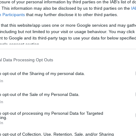
losure of your personal information by third parties on the IAB’s list of
. This information may also be disclosed by us to third parties on the
IA
Participants
that may further disclose it to other third parties.
οστολή του πρόσθεσε ότι:
«Η Κέρκυρα έχει
 that this website/app uses one or more Google services and may gath
ανείς. Μέχρι τώρα μάζεψα πληροφορίες για 186
including but not limited to your visit or usage behaviour. You may click 
ρισσότερα στη στεριά και στη θάλασσα! Κατά τη
 to Google and its third-party tags to use your data for below specifi
ισκεφτώ 25 σπήλαια. 77 σπήλαια είναι ακόμα υπό
ogle consent section.
ες στην Κέρκυρα, αλλά εφέτος είχα επίσης μια
ην οργάνωση των καθαρισμών των μονοπατιών»
.
l Data Processing Opt Outs
o opt-out of the Sharing of my personal data.
In
τυπωσιακή ιστορια από το παρελθόν.Την πρώτη
α να βομβαρδίζει. Κάποιες μέρες μετά, στις 4
o opt-out of the Sale of my Personal Data.
α Λεμονιάς στο Σωκράκι. Αργότερα δύο αδελφές της
In
λαιο επονομάστηκε ‘Γράβο Γεννηθεί’.
to opt-out of processing my Personal Data for Targeted
ing.
 Λούτσες. Εκεί επισκέφτηκα μαζί με τον Γιάννη
In
ίστομο, τη Μικρή Γράβα Λουτσών και το σπήλαιο
o opt-out of Collection, Use, Retention, Sale, and/or Sharing