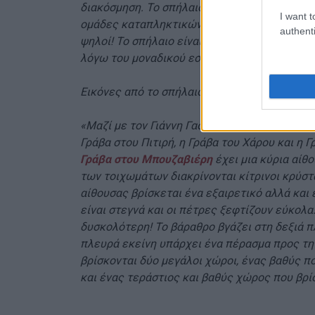
διακόσμηση. Το σπήλαιο Πλατεσγούρνα έχει 
I want t
ομάδες καταπληκτικών σταλαγμιτών και όμορ
authenti
ψηλοί! Το σπήλαιο είναι καθαρό και τελείως
λόγω του μοναδικού εσωτερικού του»
.
Εικόνες από το σπήλαιο Πλατεσγούρνα
«Μαζί με τον Γιάννη Γαστεράτο επισκεφτήκα
Γράβα στου Πιτιρή, η Γράβα του Χάρου και η
Γράβα στου Μπουζαβιέρη
έχει μια κύρια αίθ
των τοιχωμάτων διακρίνονται κίτρινοι κρύστ
αίθουσας βρίσκεται ένα εξαιρετικό αλλά και
είναι στεγνά και οι πέτρες ξεφτίζουν εύκολα
δυσκολότερη! Το βάραθρο βγάζει στη δεξιά 
πλευρά εκείνη υπάρχει ένα πέρασμα προς τη
βρίσκονται δύο μεγάλοι χώροι, ένας βαθύς π
και ένας τεράστιος και βαθύς χώρος που βρί