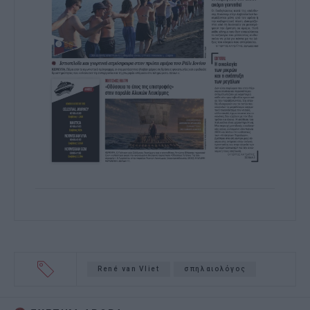
René van Vliet
σπηλαιολόγος