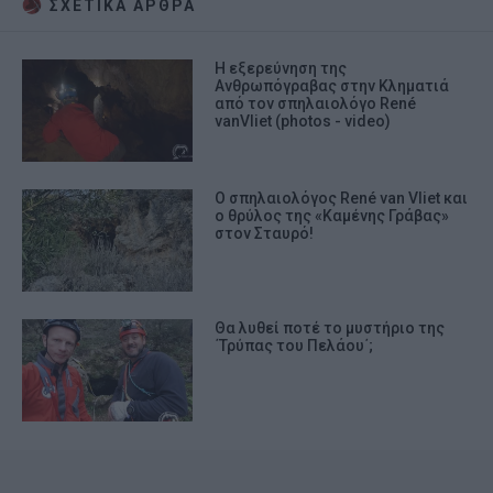
ΣΧΕΤΙΚA AΡΘΡΑ
Η εξερεύνηση της
Ανθρωπόγραβας στην Κληματιά
από τον σπηλαιολόγο René
vanVliet (photos - video)
Ο σπηλαιολόγος René van Vliet και
ο θρύλος της «Καμένης Γράβας»
στον Σταυρό!
Θα λυθεί ποτέ το μυστήριο της
΄Τρύπας του Πελάου΄;