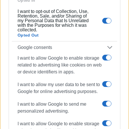
Opted In
I want to opt-out of Collection, Use,
Ο ανεξερεύνητος θάλαμος με σταλακτίτες και μια
Retention, Sale, and/or Sharing of
my Personal Data that Is Unrelated
ομάδα τεσσάρων σταλαγμιτών
with the Purposes for which it was
collected.
Opted Out
Ο σπηλαιολόγος René van Vliet κάνει έρευνα στην
Google consents
Κέρκυρα από τις 27 Αυγούστου μέχρι τις 13
Σεπτεμβρίου.
I want to allow Google to enable storage
Περισσότερες πληροφορίες από τα σπήλαια της
related to advertising like cookies on web
Κέρκυρας μπορείτε να βρείτε στην ιστοσελίδα του
or device identifiers in apps.
Speleo Corfu (
www.speleocorfu.com
).
Ο
Ren
é
van
Vliet
θα ήθελε να ευχαριστήσει όλους όσοι
I want to allow my user data to be sent to
τον βοήθησαν
.
Όπως λέει
«
Η
επισκεψή
του
σπηλαίου
Google for online advertising purposes.
αυτού
έγινε
με
την
ευγενική
και
σημαντικη
βοήθεια
του
I want to allow Google to send me
Νίκο
Γισδάκη
, CanyonZone, Rodcle, Aventure Verticale,
personalized advertising.
Climbing Technology, Vasilikos / Nitecore ».
I want to allow Google to enable storage