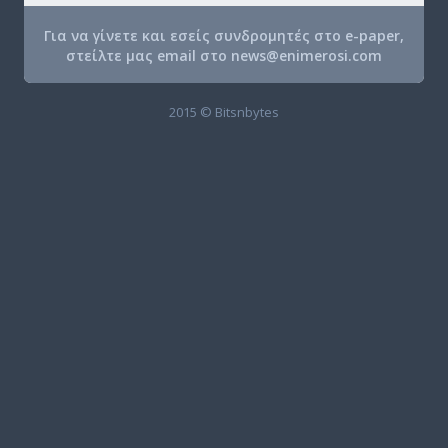
Για να γίνετε και εσείς συνδρομητές στο e-paper,
στείλτε μας email στο
news@enimerosi.com
2015 © Bitsnbytes